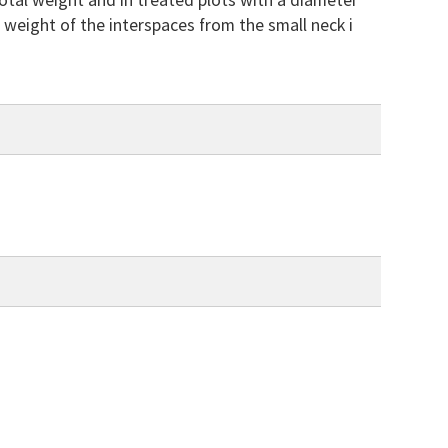
otal weight and in treated plots with a diameter
 weight of the interspaces from the small neck i