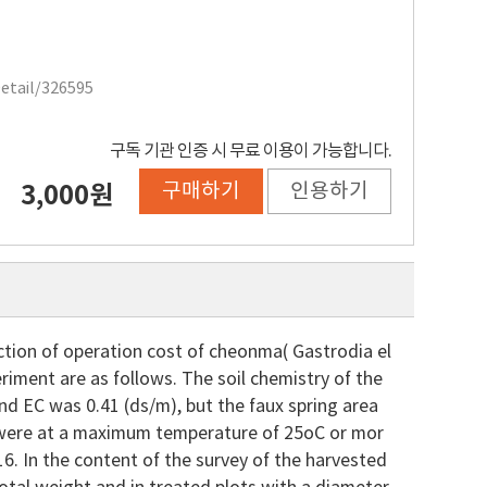
Detail/326595
구독 기관 인증 시 무료 이용이 가능합니다.
구매하기
인용하기
3,000원
uction of operation cost of cheonma( Gastrodia el
eriment are as follows. The soil chemistry of the
nd EC was 0.41 (ds/m), but the faux spring area
on were at a maximum temperature of 25oC or mor
6. In the content of the survey of the harvested