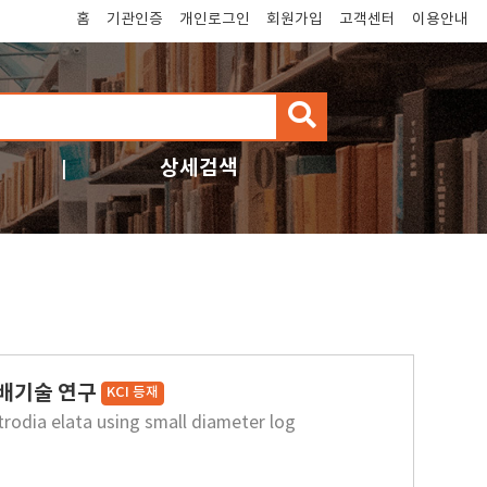
홈
기관인증
개인로그인
회원가입
고객센터
이용안내
검
색
상세검색
재배기술 연구
KCI 등재
trodia elata using small diameter log