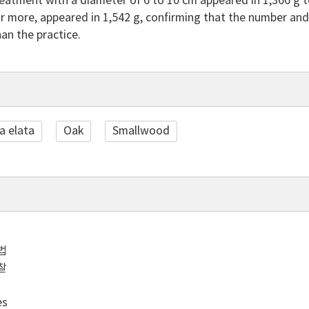
eatment with a diameter of 6 to 10 cm appeared in 1,366 g t
r more, appeared in 1,542 g, confirming that the number and
han the practice.
a elata
Oak
Smallwood
법
찰
es