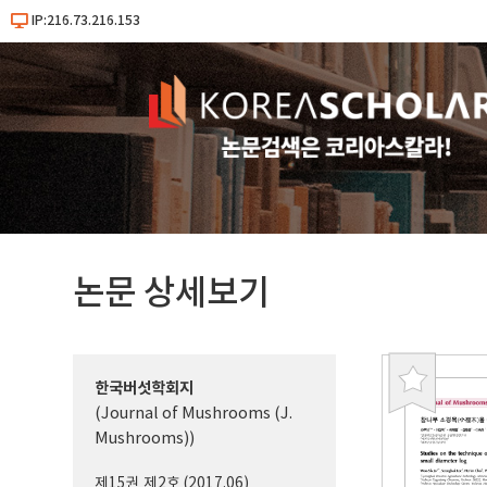
IP:216.73.216.153
논문 상세보기
한국버섯학회지
북
(Journal of Mushrooms (J.
마
Mushrooms))
크
제15권 제2호 (2017.06)