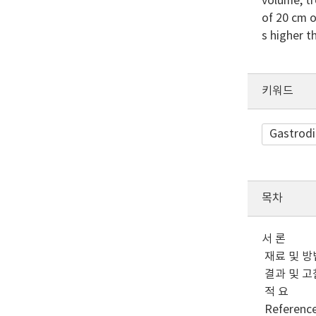
volume, tr
of 20 cm o
s higher t
키워드
Gastrodi
목차
서 론
재료 및 방
결과 및 고
적 요
Referenc