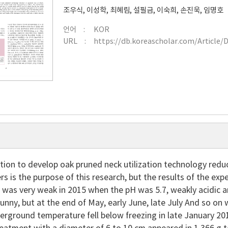
조우식
,
이성학
,
최혜림
,
설필금
,
이숙희
,
손진욱
,
임명호
언어
KOR
URL
https://db.koreascholar.com/Article/
ation to develop oak pruned neck utilization technology red
rs is the purpose of this research, but the results of the exp
 was very weak in 2015 when the pH was 5.7, weakly acidic a
unny, but at the end of May, early June, late July And so 
erground temperature fell below freezing in late January 201