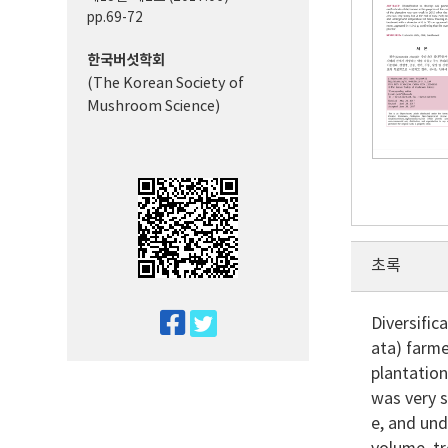
pp.69-72
한국버섯학회
(The Korean Society of
Mushroom Science)
초록
twitter
Diversific
ata) farme
facebook
plantation
was very s
e, and und