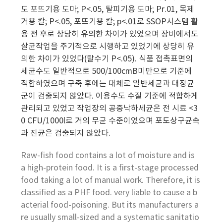
도 포뜨기용 도마; P<.05, 탈피기용 도마; Pr.01, 목제
거용 칼; P<.05, 포뜨기용 칼; p<.01로 SSOP시스템 활
용 전 후로 상당히 유의한 차이가 있었으며 장비에서도
살균작업을 주기적으로 시행하고 있었기에 상당히 유
의한 차이가 있었다(탈수기 P<.05). 식품 접촉표면의
세균수도 일반적으로 500/100cmB미만으로 기준에
적합하였으며 구축 후에는 대체로 일반세균과 대장균
군이 검출되지 않았다. 이용수도 수질 기준에 적합하게
관리되고 있었고 작업장의 공중낙하세균은 전 시료 <3
0 CFU/1000l로 거의 무균 수준이었으며 포도상구균속
과 진균은 검출되지 않았다.
Raw-fish food contains a lot of moisture and is
a high-protein food. It is a first-stage processed
food taking a lot of manual work. Therefore, it is
classified as a PHF food. very liable to cause a b
acterial food-poisoning. But its manufacturers a
re usually small-sized and a systematic sanitatio