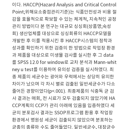
이다. HACCP(Hazard Analysis and Critical Control
Point;위해요소중점관리기준)는 식품안전성과 비용 절
감을 효율적으로 확보할 수 있는 체계적, 지속적인 공정
관리 방법이다 본 연구는 대규모 싱싱회(상품명;숙성
회) 생산업체를 대상으로 싱싱회류의 HACCP모델을
개발한 후 이를 적용시킨 후 HACCP시스템의 정착과
성과를 확인하기 위한 검증의 한 방법으로 작업장 환경
과 제품을 대상으로 미생물 검사를 실시한 후 그 data
를 SPSS 12.0 for window로 교차 분석과 Mann-whit
ney u test를 이용하여 유의성 검증을 실시하였다. 최
종 제품의 세균수는 광어와 우럭에서는 상당히 유의한
차이가 났으며 각 차시 별로 검출된 일반세균수가 다소
줄어든 경향이었다(p<.001). 최종제품의 식중독 균 검
사 곁과는 매회, 전 시료가 모두 검출되지 않았기에 HA
CCP계획의 CCP가 관리 아래에 있음을 입증하였다 세
균의 분포검사 결과는 SSOP프로그램 환용 후 작업장
환경에서 병원성 세균이 검출되지 않았으며 분포하는
균종의 종류와 수도 줄어들었다. 일반세균수, 대장균수