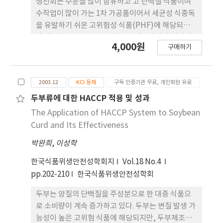
생선회는 수분을 많이 함유하고 고 단백질 식품이며
window로 교차 분석과 Mann-whitney u test를
수작업이 많이 가는 1차 가공품이어서 세균성 식중독
이용하여 유의성 검증을 실시하였다. 최종 제품의 세
을 유발하기 쉬운 고위험성 식품(PHF)에 해당되지
균수는 광어와 우럭에서는 상당히 유의한 차이가 났
만 대부분 소규모 업소 중심으로 직판되기에 체계적
4,000원
으며 각 차시 별로 검출된 일반세균수가 다소 줄어든
구매하기
인 식품안전 관리를 기대하기 어려운 실정이다. 본 연
경향이었다(p<.001). 최종제품의 식중독 균 검사 곁
구 대상 업체에서 생산하는 싱싱회는 생선을 전, 후 두
과는 매회, 전 시료가 모두 검출되지 않았기에
부분으로 포를 떠서 필렛형태로 진공 포장되어 냉장
HACCP계획의 CCP가 관리 아래에 있음을 입증하였
2003.12
KCI 등재
구독 인증기관 무료, 개인회원 유료
유통,냉장 보관으로 숙성되면서 1일 이내에 판매되는
다 세균의 분포검사 결과는 SSOP프로그램 환용 후
우리나라에서는 근래에 개발된 새로운 형태의 선어회
두부류에 대한 HACCP 적용 및 성과
작업장 환경에서 병원성 세균이 검출되지 않았으며
로서 체계적인 위생관리 제도를 수립할 수 있는 업종
The Application of HACCP System to Soybean
분포하는 균종의 종류와 수도 줄어들었다. 일반세균
으로 발전된 제품이다. HACCP(Hazard Analysis
Curd and Its Effectiveness
수, 대장균수도 포뜨기용 도마; P<.05, 탈피기용 도
and Critical Control Point;위해요소중점관리기
마; Pr.01, 목제거용 칼; P<.05, 포뜨기용 칼; p<.01로
박완희
,
이성학
준)는 식품안전성과 비용 절감을 효율적으로 확보할
SSOP시스템 활용 전 후로 상당히 유의한 차이가 있
수 있는 체계적, 지속적인 공정관리 방법이다 본 연구
한국식품위생안전성학회지
Vol.18 No.4
었으며 장비에서도 살균작업을 주기적으로 시행하고
는 대규모 싱싱회(상품명;숙성회) 생산업체를 대상으
pp.202-210
한국식품위생안전성학회
있었기에 상당히 유의한 차이가 있었다(탈수기
로 싱싱회류의 HACCP모델을 개발한 후 이를 적용시
P<.05). 식품 접촉표면의 세균수도 일반적으로
킨 후 HACCP시스템의 정착과 성과를 확인하기 위한
두부는 양질의 단백질을 주성분으로 한 대중 식품으
500/100cmB미만으로 기준에 적합하였으며 구축 후
검증의 한 방법으로 작업장 환경과 제품을 대상으로
로 소비량이 계속 증가하고 있다. 두부는 변질 발생 가
에는 대체로 일반세균과 대장균군이 검출되지 않았
미생물 검사를 실시한 후 그 data를 SPSS 12.0 for
능성이 높은 고위험 식품에 해당되지만, 두부제조업