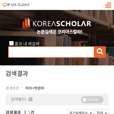
IP:216.73.216.5
메
뉴
결과 내 재검색
검
색
검색결과
검색조건
저자=박완희
검색필터
CLOSE
검색결과
건
5