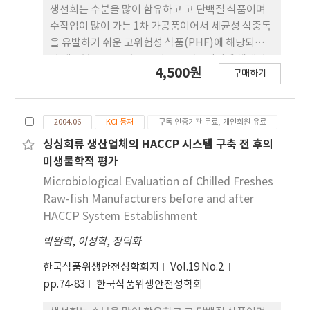
생선회는 수분을 많이 함유하고 고 단백질 식품이며
수작업이 많이 가는 1차 가공품이어서 세균성 식중독
을 유발하기 쉬운 고위험성 식품(PHF)에 해당되지
만 대부분 소규모 업소 중심으로 직판되기에 체계적
4,500원
구매하기
인 식품안전 관리를 기대하기 어려운 실정이다. 본 연
구 대상 업체에서 생산하는 싱싱회는 생선을 전, 후 두
부분으로 포를 떠서 필렛형태로 진공 포장되어 냉장
2004.06
KCI 등재
구독 인증기관 무료, 개인회원 유료
유통,냉장 보관으로 숙성되면서 1일 이내에 판매되는
우리나라에서는 근래에 개발된 새로운 형태의 선어회
싱싱회류 생산업체의 HACCP 시스템 구축 전 후의
로서 체계적인 위생관리 제도를 수립할 수 있는 업종
미생물학적 평가
으로 발전된 제품이다. HACCP(Hazard Analysis
Microbiological Evaluation of Chilled Freshes
and Critical Control Point;위해요소중점관리기
Raw-fish Manufacturers before and after
준)는 식품안전성과 비용 절감을 효율적으로 확보할
HACCP System Establishment
수 있는 체계적, 지속적인 공정관리 방법이다 본 연구
박완희
,
이성학
,
정덕화
는 대규모 싱싱회(상품명;숙성회) 생산업체를 대상으
로 싱싱회류의 HACCP모델을 개발한 후 이를 적용시
한국식품위생안전성학회지
Vol.19 No.2
킨 후 HACCP시스템의 정착과 성과를 확인하기 위한
pp.74-83
한국식품위생안전성학회
검증의 한 방법으로 작업장 환경과 제품을 대상으로
미생물 검사를 실시한 후 그 data를 SPSS 12.0 for