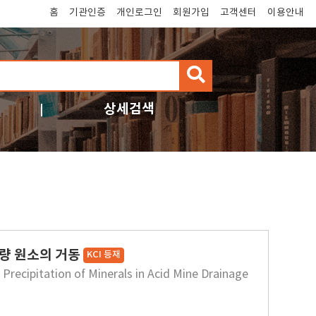
홈
기관인증
개인로그인
회원가입
고객센터
이용안내
검
색
상세검색
량 원소의 거동
KCI 등재
Precipitation of Minerals in Acid Mine Drainage