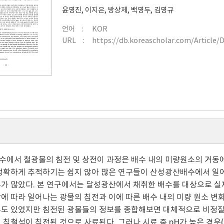
윤영진
,
이지은
,
방상제
,
백영두
,
김영규
언어
KOR
URL
https://db.koreascholar.com/Article/
에서 철광물의 침전 및 상전이 과정은 배수 내의 미량원소의 거동에
정확하게 추적하기는 쉽지 않아 많은 연구들이 산성광산배수에서 일어
가 많았다. 본 연구에서는 달성광산에서 채취한 배수를 대상으로 실
에 따라 일어나는 광물의 침전과 이에 따른 배수 내의 미량 원소 변
도 있었지만 침전된 광물들의 정보를 종합해보면 대체적으로 비정질
 침철석이 침전된 것으로 사료된다. 그러나 시료 중 pH가 높은 경우