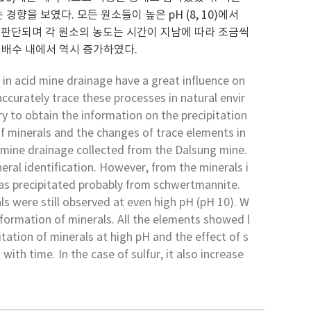
향을 보였다. 모든 원소들이 높은 pH (8, 10)에서
 판단되며 각 원소의 농도는 시간이 지남에 따라 조금씩
배수 내에서 역시 증가하였다.
 in acid mine drainage have a great influence on
accurately trace these processes in natural envir
y to obtain the information on the precipitation
of minerals and the changes of trace elements in
d mine drainage collected from the Dalsung mine.
ral identification. However, from the minerals i
as precipitated probably from schwertmannite.
s were still observed at even high pH (pH 10). W
sformation of minerals. All the elements showed l
tation of minerals at high pH and the effect of s
ith time. In the case of sulfur, it also increase