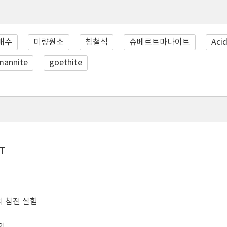
배수
미량원소
침철석
슈베르트마나이트
Aci
mannite
goethite
T
 침전 실험