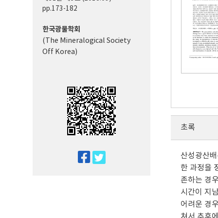
pp.173-182
한국광물학회
(The Mineralogical Society
Off Korea)
초록
산성광산배수
twitter
한 과정을 
facebook
존하는 경우
시간이 지남
어려운 경우
쳐서 추후에