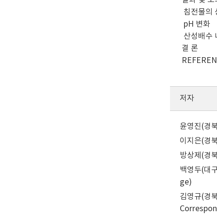
결과 및 토
침전물의 
pH 변화
산성배수 
결 론
REFEREN
저자
윤영진(경북대학
이지은(경북대학
방상제(경북대학
백영두(대구보건
ge)
김영규(경북대학
Correspon