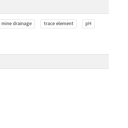
d mine drainage
trace element
pH