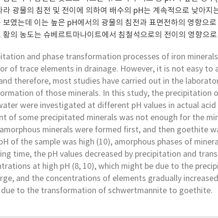
따라 광물의 침전 및 전이에 의하여 배수의 pH는 계속적으로 낮아지는 경
 보였는데 이는 높은 pH에서의 광물의 침전과 표면전하의 영향으로
 황의 농도는 슈베르트마나이트에서 침철석으로의 전이의 영향으로 
itation and phase transformation processes of iron minerals
or of trace elements in drainage. However, it is not easy to 
nd therefore, most studies have carried out in the laborator
ormation of those minerals. In this study, the precipitation 
ater were investigated at different pH values in actual aci
 of some precipitated minerals was not enough for the mine
, amorphous minerals were formed first, and then goethite w
H of the sample was high (10), amorphous phases of mineral
sing time, the pH values decreased by precipitation and tran
rations at high pH (8, 10), which might be due to the precipi
rge, and the concentrations of elements gradually increased w
r due to the transformation of schwertmannite to goethite.