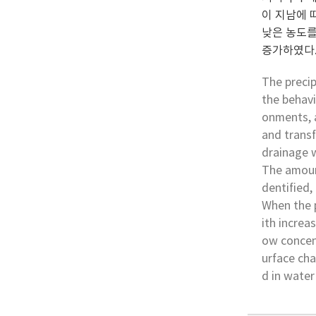
이 지남에 
낮은 농도를
증가하였다.
The precip
the behavi
onments, a
and transf
drainage w
The amount
dentified
When the p
ith increa
ow concent
urface cha
d in wate