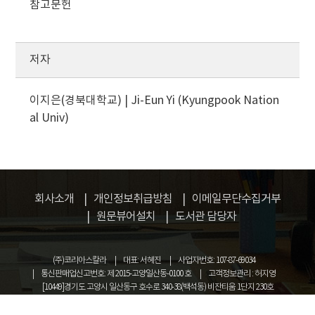
참고문헌
저자
이지은(경북대학교) | Ji-Eun Yi (Kyungpook Nation
al Univ)
회사소개
개인정보취급방침
이메일무단수집거부
원문뷰어설치
도서관 담당자
(주)코리아스칼라
대표: 서혜진
사업자번호: 107-87-69034
통신판매업신고번호: 제 2015-고양일산동-0100 호
고객정보관리 : 허지영
[10449]경기도 고양시 일산동구 호수로 340-38(백석동) 비잔티움 1단지 230호
COPYRIGHT © KOREASCHOLAR ALL RIGHTS RESERVED.