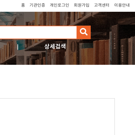
홈
기관인증
개인로그인
회원가입
고객센터
이용안내
검
색
상세검색