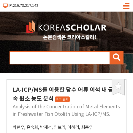
IP:216.73.217.142
메
뉴
검
색
LA-ICP/MS를 이용한 담수 어류 이석 내 금
북
마
속 원소 농도 분석
KCI 등재
크
Analysis of the Concentration of Metal Elements
in Freshwater Fish Otolith Using LA-ICP/MS.
박현우
,
윤숙희
,
박재선
,
임보라
,
이혜리
,
최종우