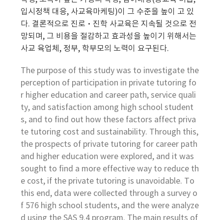
입시정책 대응, 사교육마케팅)이 그 수준을 높이 고 있
다. 결론적으로 진로·진학 사교육은 지속될 것으로 전
망되며, 그 비용을 절감하고 효과성을 높이기 위해서는
사교 육업체, 정부, 학부모의 노력이 요구된다.
The purpose of this study was to investigate the
perception of participation in private tutoring fo
r higher education and career path, service quali
ty, and satisfaction among high school student
s, and to find out how these factors affect priva
te tutoring cost and sustainability. Through this,
the prospects of private tutoring for career path
and higher education were explored, and it was
sought to find a more effective way to reduce th
e cost, if the private tutoring is unavoidable. To
this end, data were collected through a survey o
f 576 high school students, and the were analyze
d using the SAS 9.4 program. The main results of