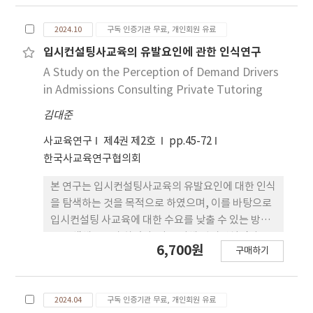
정하여 설문조사를 실시하였으며, 총 1,146의 응답을
바탕으로 로지스틱 회귀분석과 OLS 회귀 분석으로
2024.10
구독 인증기관 무료, 개인회원 유료
양적연구를 수행하였다. 분석 결과, 입시컨설팅사교
육 참여자의 월평균 이용 횟수는 1.13회, 월평균 지출
입시컨설팅사교육의 유발요인에 관한 인식연구
비용은 382,638.8원으로 나타났다. 이어서 실시한 회
A Study on the Perception of Demand Drivers
귀분석에서는, 가정배경 요인(교육특구 거주 여부,
in Admissions Consulting Private Tutoring
부모의 소득 및 학력 등) 이 참여 여부와 비용 지출 모
김대준
두에 정(+)의 영향을 미치는 주요 변수로 작용하였다.
반면, 학생 특성 요인(진로 불안, 학업 성취도 등)은
사교육연구
제4권 제2호
pp.45-72
주로 참여 여부에 영향을 미치는 요인으로 확인되었
한국사교육연구협의회
다. 특히 교육특구 거주 여부는 참여와 지출 양 측면에
서 가장 강한 설명력을 지닌 변수로 나타났으며, 이는
본 연구는 입시컨설팅사교육의 유발요인에 대한 인식
입시컨설팅사교육이 새로운 교육 불평등의 매개가 될
을 탐색하는 것을 목적으로 하였으며, 이를 바탕으로
수 있음을 시사한다. 이에 따라 본 연구는 소득 수준별
입시컨설팅 사교육에 대한 수요를 낮출 수 있는 방안
맞춤형 정책 지원과 공공 입시컨설팅 서비스의 도입
을 모색해보고자 하였다. 이를 위해 입시컨설팅사교
6,700원
구매하기
필요성을 제언하였다. 주요 연구 결론을 종합해보면,
육 시장의 주요 의사결정 주 체인 학생(10명), 사교육
첫째, 입시컨설팅사교육으로 발생된 교육의 불평등
종사자(8명), 공교육 종사자(6명)을 대상으로 심층면
문제는 가정배경과 밀접한 관련이 있 으며, 이를 해결
접을 수행하여 자료를 수집하였고, 주제분석 법을 활
2024.04
구독 인증기관 무료, 개인회원 유료
하기 위해서 교육의 기회 균등을 증대시킬수 있는 방
용하여 자료를 분석하였다. 연구결과를 요약하면 다