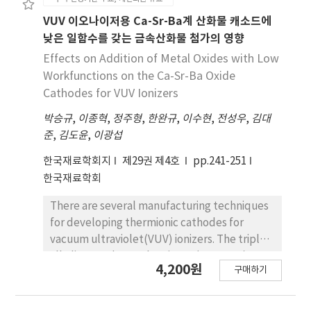
were 9,213 Bq/m3 in the B3 level, and 3,765
학교 학생, 소득이 높은 가정의 학생, 참여배경(공교
Bq/m3 in the B4 level. Soil radon
VUV 이오나이저용 Ca-Sr-Ba계 산화물 캐소드에
육 미흡, 입시정책 대응, 사교육마케팅)이 그 수준을
concentration in the B4 level was 2.4 times
낮은 일함수를 갖는 금속산화물 첨가의 영향
높이 고 있다. 결론적으로 진로·진학 사교육은 지속
higher than in the B3 level. Indoor radon
Effects on Addition of Metal Oxides with Low
될 것으로 전망되며, 그 비용을 절감하고 효과성을 높
measurements in 50 different locations in the
Workfunctions on the Ca-Sr-Ba Oxide
이기 위해서는 사교 육업체, 정부, 학부모의 노력이
underground of the building, averaged from
Cathodes for VUV Ionizers
요구된다.
144.3 Bq/m3 (B1), 177.0 Bq/m3 (B2), and 189.2
박승규
Bq/m3 (B3) to a high of 210.1 Bq/m3 (B4).
,
이종혁
,
정주형
,
한완규
,
이수현
,
전성우
,
김대
준
Indoor radon concentration was increased
,
김도윤
,
이광섭
from the lower level to the upper level. The
한국재료학회지
제29권 제4호
pp.241-251
radon emanation rates from phosphogypsum
한국재료학회
were 4,234.1 mBq/m2/h and, 450.4 mBq/kg/h.
The measurement results indicated that the
There are several manufacturing techniques
phosphogypsum board used as building
for developing thermionic cathodes for
materials as well as the soil could affect the
vacuum ultraviolet(VUV) ionizers. The triple
indoor radon concentration.
alkaline earth metal emitters(Ca-Sr-Ba) are
4,200원
구매하기
formulated as efficient and reliable thermo-
electron sources with a great many different
compositions for the ionizing devices. We