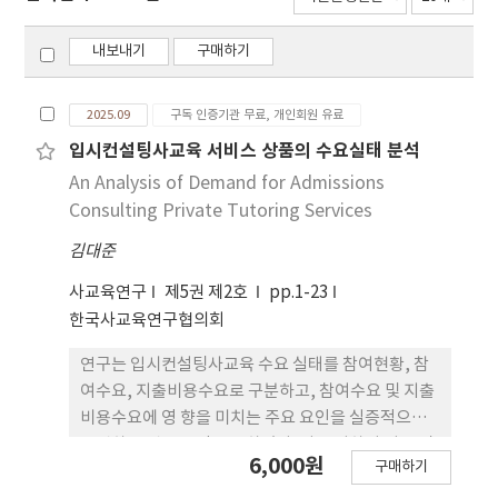
내보내기
구매하기
2025.09
구독 인증기관 무료, 개인회원 유료
입시컨설팅사교육 서비스 상품의 수요실태 분석
An Analysis of Demand for Admissions
Consulting Private Tutoring Services
김대준
사교육연구
제5권 제2호
pp.1-23
한국사교육연구협의회
연구는 입시컨설팅사교육 수요 실태를 참여현황, 참
여수요, 지출비용수요로 구분하고, 참여수요 및 지출
비용수요에 영 향을 미치는 주요 요인을 실증적으로
규명하는 것을 목적으로 하였다. 이를 위하여 서울 및
6,000원
구매하기
수도권 지역 고등학생 및 재 수생을 연구 대상으로 설