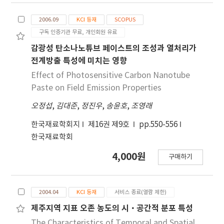
한 결과에서도 진주가 가장 적응력이 높은 지역인 반
wereinvestigated in order to develop eco-
면,전작의 밀양과 답리작의 익산은 안정성이 비교적
2006.09
KCI 등재
SCOPUS
friendly PTCR thermistors with a high Curie
낮았으며, 다른 지역은 평균 안정성 지역으로 나타났
구독 인증기관 무료, 개인회원 유료
temperature (TC). Resulting thermistors
다.7. 올보리 품종의 5개 지역에서 정곡수량에 미치는
showeda perovskite structure with a
감광성 탄소나노튜브 페이스트의 조성과 열처리가
수량구성요소의 기여도는 중북부 지역인 수원, 대전
tetragonal symmetry. When sintered at
전계방출 특성에 미치는 영향
과 답리작의 대구, 익산에서 m2당수수의 기여도가
1200oC, the specimen had a uniform
Effect of Photosensitive Carbon Nanotube
매우 높았으며, 천립중은낮았다. 전·답리작 5개 지
microstructure withsmall grains. However,
Paste on Field Emission Properties
역의 평균은 m2당수수 > 1수립수 >천립중 순서로 높
abnormally grown grains started to appear at
았다.
오정섭
,
김대준
,
정진우
,
송윤호
,
조영래
1250oC and a homogeneous microstructure
with large grainswas exhibited when the
한국재료학회지
제16권 제9호
pp.550-556
sintering temperature reached 1325oC. When
한국재료학회
the temperature exceeded 1325oC, the grain
growth wasinhibited due to the numerous
4,000원
구매하기
nucleation sites generated at the extremely
high temperature. It is considered that
Na2Ti6O13 isresponsible for the grain growth
2004.04
KCI 등재
서비스 종료(열람 제한)
of the 0.94BaTiO3-0.06(Bi0.5Na0.5)TiO3
제주지역 지표 오존 농도의 시·공간적 분포 특성
ceramics by forming a liquid phase during the
The Characteristics of Temporal and Spatial