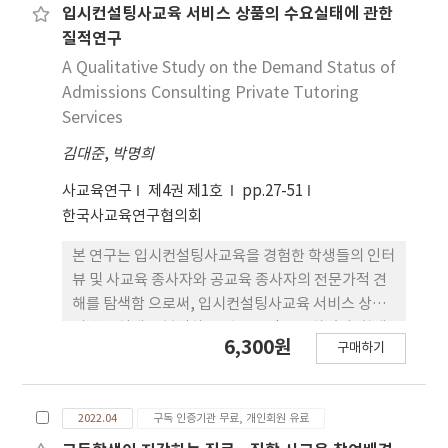
안을 모색할 필요가 있다. 둘째, 수요자의 입시정보 의
음과 같다. 첫째, 입시컨설팅사교육은 학생들이 입시
입시컨설팅사교육 서비스 상품의 수요실태에 관한
장벽을 더 낮출 필요가 있다. 셋째, 입시컨설팅사교육
정책의 변화에 대응하는 과정에서 유발되었다. 학생
질적연구
의 수요와 지출 수준은 학년 및 전형에 따라 뚜렷한 차
들은 입시정책의 변화에 맞춰 입시전략을 새롭게 준
A Qualitative Study on the Demand Status of
이를 보이 므로, 생애주기적 관점에서 시기별 맞춤형
비해야 하는데, 그 방안 중 하나로 사교육을 이용하고
Admissions Consulting Private Tutoring
공공 지원이 필요하다.
있었다. 둘째, 입시컨설팅사교육은 학생들이 공교육
Services
의 미흡한 부분을 보충하기 위한 수단 으로 활용되고
김대준
,
박명희
있었다. 학생들은 공교육에서 이루어지는 진로·진
학 상담교육에 대해서 정보의 구체성이 떨어지며, 미
사교육연구
제4권 제1호
pp.27-51
흡 한 점이 있다고 인지하였다. 셋째, 입시컨설팅사교
한국사교육연구협의회
육은 사교육 공급자가 수요자의 요구를 충족하기 위
해 진화된 서비스 를 제공하면서 유발되었다. 입시컨
본 연구는 입시컨설팅사교육을 경험한 학생들의 인터
설팅사교육은 방대한 데이터를 바탕으로 학생에게 맞
뷰 및 사교육 종사자와 공교육 종사자의 전문가적 견
춰진 다양한 학습·진로·진학 컨설 팅서비스를 제
해를 탐색함 으로써, 입시컨설팅사교육 서비스 상품
공하고 있었다. 결론적으로 입시컨설팅사교육 수요를
의 수요실태를 분석하는 것을 목적으로 하였다. 학생
6,300원
줄이기 위해서는 입시정책의 안정화가 필요하다. 아
구매하기
10명, 사교육기관 종사자 8 명, 공교육 종사자 6명을
울러 공교육 내실화의 일환으로 진로·진학 상담교
대상으로 인터뷰를 진행하여 자료를 수집하고, 주제
사의 전문성을 강화할 필요가 있고, 공교육에서 소화
분석법을 활용하여 연구결과를 도출하였다. 주요 연
하기 힘든 일부 업 무를 입시컨설팅사교육 업체에게
2022.04
구독 인증기관 무료, 개인회원 유료
구 결과를 종합해보면, 첫째, 학생들이 입시컨설팅사
위탁(outsourcing)하는 방식으로 진로·진학 상담