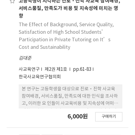
교육을 수요하는 목적은 진로 및 진학에 대한 정보 획
고등학생이 지각하는 진로·진학 사교육 참여배경,
의 효율성을 높인다면, 사교육 수요를 경감시키는 한
득, 진 로 및 전공 선택에 대한 의사결정 도움, 구체적
서비스품질, 만족도가 비용 및 지속성에 미치는 영
가지 방안이 될 수 있다. 아울러 입시컨설팅사교육이
인 입시계획 수립, 불안심리를 완화하는 것이었다. 입
향
학생들에게 질 높은 진로·진학 교육을 제공할 수 있
시컨설팅사교육에 대 한 만족도는 진학 선택이 진로
The Effect of Background, Service Quality,
도록 공급자에 대한 모니터링과 제도화의 수준을 높
선택에 비해 상대적으로 좋았으며, 고가일수록 더 긍
Satisfaction of High School Students’
일 필요가 있다.
정적이었다. 둘째, 입시컨설팅사교육 의 수요 경로는
Participation in Private Tutoring on It’s
지인추천, 학원 및 사교육 업체 추천, 입시 관련 커뮤
Cost and Sustainability
니티를 통한 참여, 사교육 기관의 설명회(간담회)를
통한 참여 등 다양하였다. 셋째, 입시컨설팅사교육의
김대준
비용은 상담 횟수, 전공에 따라 다양했으며, 지역적으
사교육연구
제2권 제1호
pp.61-83
로 차이가 있 었다. 학생들은 미래의 위험 완화와 안정
한국사교육연구협의회
성을 입시컨설팅사교육에 기대하였고, 높은 비용에
대한 부담을 느끼고 있음에 도 불구하고 고가의 입시
본 연구는 고등학생을 대상으로 진로·진학 사교육
컨설팅사교육을 수요하고 있었다. 입시컨설팅 사교육
참여배경, 서비스품질, 만족도에 대한 인식을 조사하
비용은 학생들이 유리한 정보를 취득하기 위한 교육
고, 이러한 요 인들이 사교육비용 및 지속성에 어떠한
투자의 성격을 가지는 동시에 불안심리를 완화하는
영향을 미치는지 알아보는 것을 목적으로 하였다. 이
6,000원
소비적인 경향이 있었다. 입시컨설팅사교육의 효용성
구매하기
를 통해 진로·진학 사교육의 전망을 탐색하고, 진로
을 높 이기 위해서는 학생 및 학부모의 합리적인 의사
·진학 사교육이 불가피하다면, 비용을 절감하면서
결정이 중요하고, 사교육 종사자가 시장의 논리에 매
좀 더 효과적으로 이루어질 수 있는 방안을 모 색하였