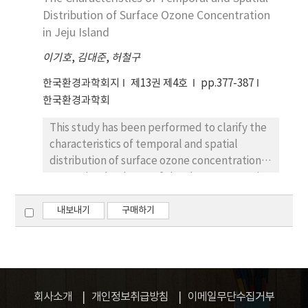
sinteringat around 1300oC. The grain growth
Distribution of Surface Ozone Concentration
of the BBNT-NT001 ceramics was
in Jeju Island
significantly correlated with a decrease of
resistivity.All the specimens were observed
이기호
,
김대준
,
허철구
to have PTCR characteristics except for the
한국환경과학회지
제13권 제4호
pp.377-387
sample sintered at 1200oC. The BBNT-
한국환경과학회
NT001ceramics had significantly decreased
ñrt and increased resistivity jump with
This study has been performed to clarify the
increasing sintering temperature at from
characteristics of temporal and spatial
1200oC to1325oC. Especially, the BBNT-
distribution of surface ozone concentration
NT001 ceramics sintered at 1325oC exhibited
over Jeju Island, one of the cleanest areas in
superior PTCR characteristics of low
Korea with low emissions of air pollutants.
resistivityat room temperature (122Ω·cm),
Ozone data are monitored at four sites in Jeju
내보내기
구매하기
high resistivity jump (1.28×104), high
Island. These monitoring sites are located at
resistivity temperature factor (20.4%/oC),
two urban area(referred to Ido and
and a highTc of 157.9oC.
Donghong), coastal area(Gosan site) and
forest site(Chuna site). Ozone data has been
routinely collected at these sites for the late
회사소개
개인정보취급방침
이메일무단수집거부