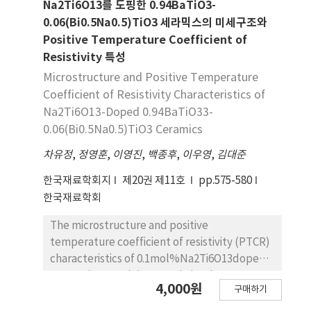
and Nd, and their concentration of cathodes.
총 평균은 10a당 전작 444kg, 답리작363kg으로서
Na2Ti6O13를 도핑한 0.94BaTiO3-
Compared to both the base cathodes, the
전작에서 답리작보다 81kg 증수되었다. 전작재배에
0.06(Bi0.5Na0.5)TiO3 세라믹스의 미세구조와
electron emission performance of the
서 10a당 평균수량 이상의 지역은 진주 488kg, 대구
Positive Temperature Coefficient of
cathodes containing indium and neodymium
469kg이었으며, 가장 적은 지역은 밀양의 385kg이
Resistivity 특성
decreases. The anode current of the Nd
며, 수원과대전은 평균정도의 수량을 얻었다. 답리작
Microstructure and Positive Temperature
cathode is more markedly degraded than
재배 역시 진주에서 425kg으로 수량이 높은 반면, 익
Coefficient of Resistivity Characteristics of
that with In.
산은 307kg으로 가장 적었다.3. m2당수수는 지역별
Na2Ti6O13-Doped 0.94BaTiO33-
로 거의 비슷한 경향이며, 전작에서 평균 567개로 답
0.06(Bi0.5Na0.5)TiO3 Ceramics
리작의 529개보다 38개 많았다.4. 평균 1수립수는 전
작에서 48립으로 답리작의 44립보다 4립 정도 많고,
차유정
,
정영훈
,
이영진
,
백종후
,
이우영
,
김대준
천립중의 평균은 전작 33.9g으로 답리작33.2g과 비
한국재료학회지
제20권 제11호
pp.575-580
슷하였다.5. Stroike and Johnson(1973)의 모델을
한국재료학회
분석한 결과, 올보리 품종의 환경지수는 −60에서
+60으로서 지수의 폭이 매우작아 전 지역에서 안정적
The microstructure and positive
이며, 회귀계수 및 회귀에 기인하는평균편차 평방화
temperature coefficient of resistivity (PTCR)
는 지역간에 다소의 차이가 있었다. 진주와 대구는 회
characteristics of 0.1mol%Na2Ti6O13doped
귀계수가 1미만이고 표준편차 평방화도 적어 적응력
0.94BaTiO3-0.06(Bi0.5Na0.5)TiO3 (BBNT-
이높은 지역으로 나타났다.6. Finlay and
4,000원
구매하기
NT001) ceramics sintered at various
Wilkinson(1983)의 모델을 이용하여 안정성을검정
temperatures from 1200oC to 1350oC