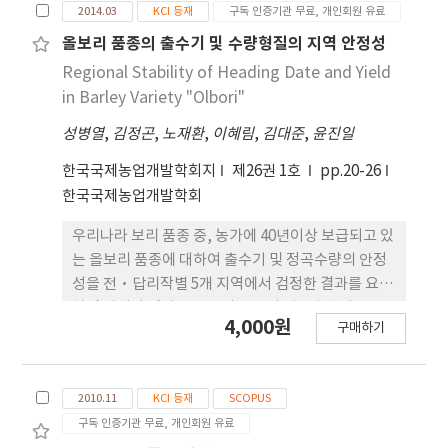
2014.03
KCI 등재
구독 인증기관 무료, 개인회원 유료
prepare two basic suspensions with different
compositions: calcium, strontium and barium.
올보리 품종의 출수기 및 수량형질의 지역 안정성
After evaluating the electron-emitting
Regional Stability of Heading Date and Yield
performance for europium, gadolinium, and
in Barley Variety "Olbori"
yttrium-based cathodes mixed with these
성병열
,
김정곤
,
노재환
,
이혜림
,
김대준
,
윤진일
suspensions, we selected the yttrium for its
better performance. Next, another transition
한국국제농업개발학회지
제26권 1호
pp.20-26
metal indium and a lanthanide metal
한국국제농업개발학회
neodymium salt is introduced to two base
emitters. These final composite metal
우리나라 보리 품종 중, 농가에 40년이상 보급되고 있
emitters are coated on the tungsten
는 올보리 품종에 대하여 출수기 및 정곡수량의 안정
filament and then activated to the oxide
성을 전·답리작별 5개 지역에서 검정한 결과를 요약
cathodes by an intentionally programmed
하면 아래와 같다.1. 올보리 품종의 평균출수기는 전
4,000원
구매하기
calcination process under an ultra-high
작재배에서 진주가 4월 23일로 가장 빠르고, 밀양 4
vacuum(~10-6 torr). The performance of
월 25일, 대구, 대전이 각각 4월 28일, 4월 30일이며,
electron emission of the cathodes is
수원이 5월 4일로 늦었다. 답리작재배에서평균출수
2010.11
KCI 등재
SCOPUS
characterized by their anode currents with
기는 밀양이 4월 24일로 빠르고 진주, 익산, 대구는4
respect to the addition of each element, In
구독 인증기관 무료, 개인회원 유료
월 26~27일, 대전이 5월 1일로 늦었다.2. 정곡수량의