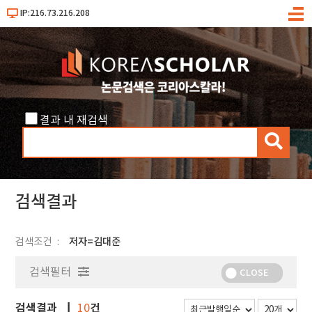
IP:216.73.216.208
메
뉴
결과 내 재검색
검
색
검색결과
검색조건
저자=김대준
검색필터
CLOSE
검색결과
건
10