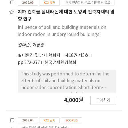
몰되지 않는 서비스 를 제공하여야 한다. 정부는 공교
2019.09
KCI 등재
구독 인증기관 무료, 개인회원 유료
다. 이를 위해 고등학생 576명을 대상으로 설문조사
육 내실화의 일환으로 진로전담교사를 양성하고, 필
를 통해 자료를 수집하였으며, SAS 9.4 프로그램을
지하 건축물 실내라돈에 대한 토양과 건축자재의 영
요한 경우에는 사교육분야의 컨설턴 트들과 위탁 및
활용하여 자료를 분석하였다. 연구결과를 종합해보
향 연구
협조할 필요가 있다.
면, 진로·진학 사교육은 사교육업체가 경영 성과를
Influence of soil and building materials on
높이기 위해서 적극적으로 마케팅을 하는 시 장적 논
indoor radon in underground buildings
리, 입시정책의 변화에 발맞추어 진학을 준비하고 미
김대준
,
이장훈
래의 이익을 추구하는 학생들의 대응, 공교육에서 진
로·진학 지도의 미흡함이 연계되어 나타나는 현상
실내환경 및 냄새 학회지
제18권 제3호
이다. 즉, 진로·진학 사교육은 기업(기업의 이익추
pp.272-277
한국냄새환경학회
구 마케팅), 가계(학생/학부모 의 자구책 마련), 정부
(공교육의 공공재로써 평등성 가치추구)가 각 주체의
This study was performed to determine the
이익을 추구하는 가운데 발생되고, 이와 관련 된 여건
effects of soil and building materials on
이 단기간에 개선되기 어렵다는 점에서 지속될 가능
indoor radon concentration. Short-term
성이 높다. 또한 진로·진학 사교육은 서비스품질 및
measurements were made in the
4,000원
만족도가 보통 이상이고, 서비스품질에 대한 확신성
구매하기
underground soil of a building along with the
이 낮고, 진로선택 만족도가 낮은 경우에 비용이 높아
radon emanation rates from the
진다. 이는 진로·진학 사 교육이 품질과 만족도를 높
phosphogypsum board used as the interior
이기 위해 노력해야 한다는 것을 시사한다. 그리고 진
2019.04
KCI 등재
SCOPUS
wall. The radon measurements in the soil
로·진학 사교육의 지속성은 여학생, 대 부분의 고등
구독 인증기관 무료, 개인회원 유료