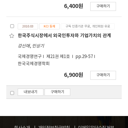
기상관과 이분산성을 통제한 Newey-West 방법을
6,400원
구매하기
사용하였다. 연 구기간은 2014년에서 2022년까지로
중국 신삼판 시장에 상장된 12월 결산 비금융업체 중
연구개발집약도가 중 위값 이상인 5개 산업을 대상으
2010.03
KCI 등재
구독 인증기관 무료, 개인회원 유료
로 분석하였다. 분석결과 첫째, 정부보조금은 연구개
발집약도에 유의한 양(+)의 영향을 미쳤으며, 이러한
한국주식시장에서 외국인투자와 기업가치의 관계
관계는 최대주주지분율의 대소, 국유기업 여부나 정
강신애
,
민상기
치적 연계 유무에 관계없이 유의한 양(+)의 관계가 나
타나 정부보조금이 초기 창업기업의 재무제약을 약화
국제경영연구
제21권 제1호
pp.29-57
시키고 기술혁신활동에 정(+)의 영향을 미침을 확인
한국국제경영학회
하였다. 둘째, 정부보조금은 연구개발투자효율성에
6,900원
구매하기
유의한 음(-)의 영향을 미쳤으며, 최대주주지분율 의
대소, 국유기업 유무나 정치적 연계 유무에 관계없이
유의한 음(-)의 관계가 나타났다. 연구개발 지출과 효
내보내기
구매하기
율 성이 연계되어 있어 중소벤처기업들의 거래소인
신삼판에서 정부보조금을 통해 연구개발 지출을 일정
수준까지 증 가시키는데 이용할 수 있다. 그러나 정부
보조금을 받기 위해 기업은 정부의 요구에 맞는 첨단
기술투자를 할 유인 등 기업의 연구개발투자에 따른