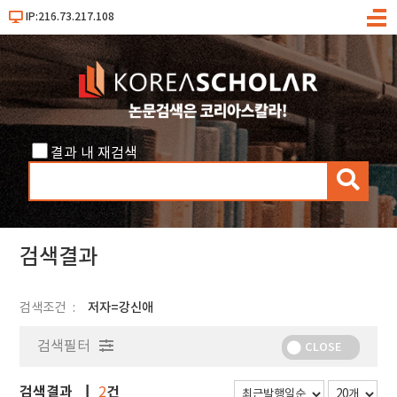
IP:216.73.217.108
메
뉴
결과 내 재검색
검
색
검색결과
검색조건
저자=강신애
검색필터
CLOSE
검색결과
건
2