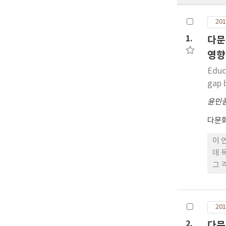
201
1.
다문
영향
Educ
gap 
윤민
다문
이 
데 
그 
석한
도 
지원
201
제적
2.
다문
다.