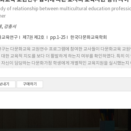
의 교육 결과를 향상시키기 위해 보편적 복지의 확대가 요구된다는 점을 
udy of relationship between multicultural education profess
her
배
,
강충서
화교육연구
제7권 제2호
pp.1-25
한국다문화교육학회
연구는 다문화교육 교원연수 프로그램에 참여한 교사들이 다문화교육 교원
 대한 교육적 지도를 보다 더 활발하게 하는지 여부를 확인하였다. 특히 
 자신이 담당하는 다문화가정 학생에게 개별적인 교육지원을 실시했는지 
한 문제를 분석하기 위해서 인천 소재 다문화가정 학생이 재학 중인 초등학교
설문 조사 결과를 분석 하였다. 통제변인을 고려한 로직스틱 회귀 모형에서
관계는 통계적으로 유의하지 않았으나, 15시간 이상 다문화교육 교원연수 
보내기
구매하기
여부의 경우는 최종 모형에서 다문화교육 교원연수의 효과는 양의 방향으로
는 선명하게 드러났다. 이 연구의 결과를 토대로 정책적 시사점을 논의하였