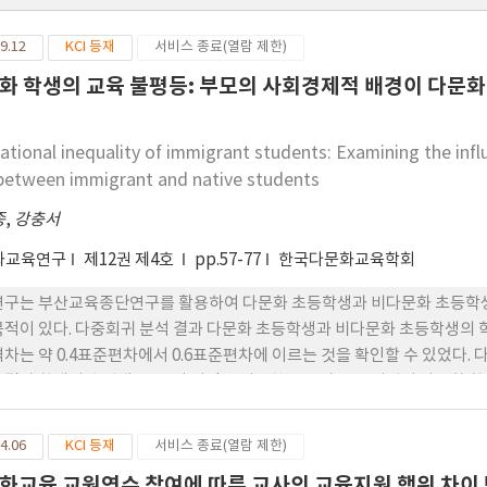
9.12
KCI 등재
서비스 종료(열람 제한)
화 학생의 교육 불평등: 부모의 사회경제적 배경이 다문화
ational inequality of immigrant students: Examining the in
between immigrant and native students
종
,
강충서
화교육연구
제12권 제4호
pp.57-77
한국다문화교육학회
연구는 부산교육종단연구를 활용하여 다문화 초등학생과 비다문화 초등학생
목적이 있다. 다중회귀 분석 결과 다문화 초등학생과 비다문화 초등학생의
격차는 약 0.4표준편차에서 0.6표준편차에 이르는 것을 확인할 수 있었다
 결과 학생의 수업태도, 독서 시간을 비롯한 부모의 교육 지원이 다문화 
격차는 약 60% 가까이 감소하는 것을 확인할 수 있었다. 그러나 다문화 학
이 동일하다고 가정할지라도 다문화 학생은 비다문화 학생에 비해 학업성취
4.06
KCI 등재
서비스 종료(열람 제한)
 배경을 비롯한 가족 구성과 교육비를 투입한 결과 다문화 학생과 비다문화
화교육 교원연수 참여에 따른 교사의 교육지원 행위 차이
 다문화 학생과 비다문화 학생의 교육 불평등의 원인이 사회경제적 불평등