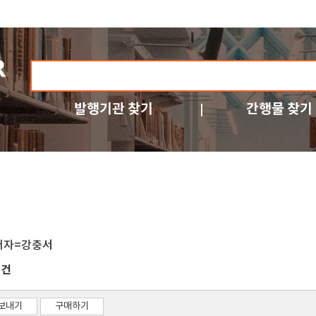
발행기관 찾기
간행물 찾기
저자=강충서
건
2
보내기
구매하기