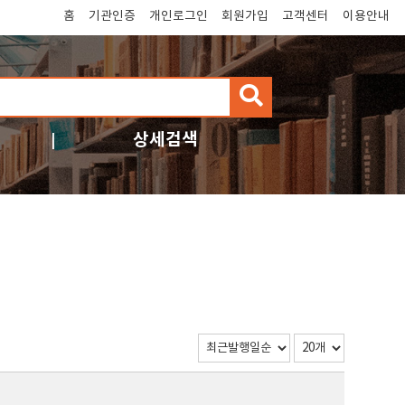
홈
기관인증
개인로그인
회원가입
고객센터
이용안내
검
색
상세검색