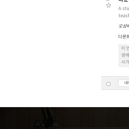
계층
A st
teac
오성
다문
이 
생에
사가
이러
로 
의 
내
담 
효과