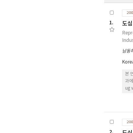
200
1.
도심
Repr
Indu
남동
Kore
본 
과에
ug 
200
2.
도심