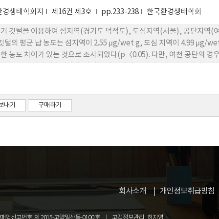
환경생태학회지
제16권 제3호
pp.233-238
한국환경생태학회
기 깃털을 이용하여 섬지역(경기도 덕적도), 도심지역(서울), 공단지역(여천
깃털의 평균 납 농도는 섬지역이 2.55 μg/wet g, 도심 지역이 4.99 μg/wet
한 농도 차이가 있는 것으로 조사되었다(p〈0.05). 다만, 여천 공단의
한 수준의 납이 검출되었다. 이러한 각 지역간 깃털의 납 농도는 대기오염 
비교적 낮은 덕적도와 여천 공단의 경우 간과 깃털 조직간에 정의 상관관계가
적으로 간 농도에 비해 깃털의 농도가 높았으며, 두 조직간에 상관관계가 없
 여천 공단지역의 깃털 중 납의 대부분은 체내 조직으로부터 깃털로 이행되
보내기
구매하기
깃털로 이행된 양보다는 외부로부터 깃털에 부착된 양이 더 크다는 것을 시
회사소개
개인정보취급방침
업신고번호: 제 2015-고양일산동-0100 호
고객정보관리 : 허지영