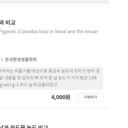
과 비교
igeons (Columba livia) in Seoul and the Ansan
7
한국환경생물학회
서식하는 비둘기를 대상으로 중금속 농도의 차이가 번식 경
내용물 및 성조의 뼈 조직 중 납 농도가 각각 평균 1.64
.5 ug wet g-1 보다 높게 검출되었고
4,000원
구매하기
 납과 카드뮴 농도 비교