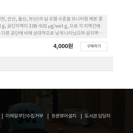
, 안산, 울산, 부산)의 납 오염 수준을 모니터링 해본 결
 g, 공단지역이 3.08~9.01 μg/wet g, 으로 각 지역간에
 경우 다른 공단에 비해 상대적으로 낮게 나타났으며 섬지역과
농도와도 비슷한 경향을 보이는 것으로 나타났다. 납 농도
4,000원
구매하기
 있는 것으로 밝혀졌지만(p〈0.05) 그외의 지역에서는
는 것으로 조사되었다(p〉0.05) 이와 같은 결과는 덕적
어진 것으로 판단되지만, 그 외 지역에서는 체내 조직에
사한다.
이메일무단수집거부
원문뷰어설치
도서관 담당자