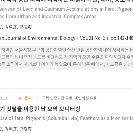
arison of Lead and Cadmium Accumulations in Feral Pigeons
es from Urban and Industrial Complex Areas
하
,
이두표
,
구태희
an Journal of Environmental Biology
Vol. 21 No. 2
pp.142-14
 지역인 서울시청 부근과 공단지역인 안산 반월 공단지역 내에 서식하는 비
카드뮴의 체내 축적 농도를 비교하고 각 지역의 오염 수준을 파악하고자 수행하
모든 조직에서 새끼보다 어미가 높았으며,특히 납은 뼈에서, 카드뮴은 신장에
뼈 조직에서 약 3배 높았고, 새끼보다 성조의
2.12
KCI 등재
구독 인증기관 무료, 개인회원 유료
기 깃털을 이용한 납 오염 모니터링
Use of feral Pigeon's (Columba livia) Feathers as a Monitor f
하
,
이두표
,
구태회