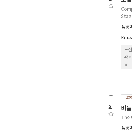
Comp
Stag
남동
Kore
도심
과 
등 
의 
200
3.
비둘
The 
남동