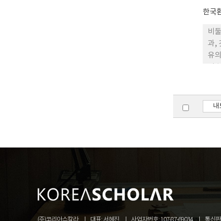
한국
비둘
과, 
유의
비슷
가 
상대
도와
내
서 
(주)코리아스칼라
대표: 서혜진
사업자번호: 107-87-69034
통신판매