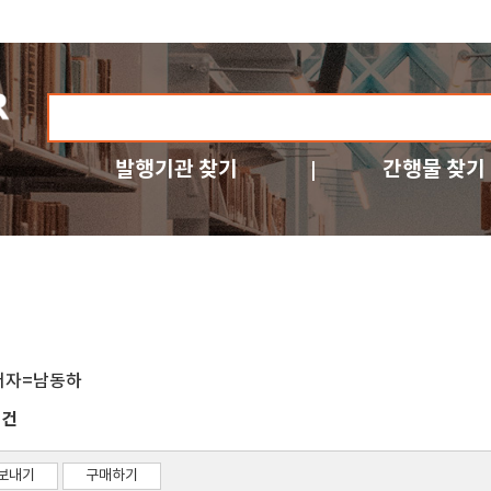
발행기관 찾기
간행물 찾기
저자=남동하
건
3
보내기
구매하기