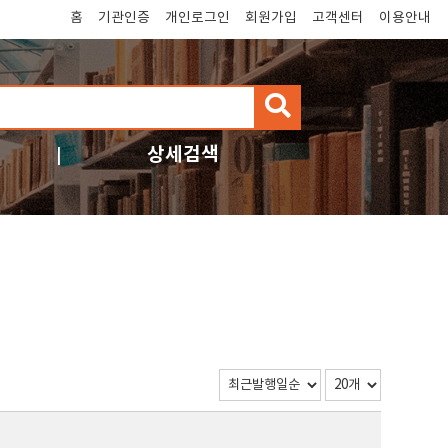
홈
기관인증
개인로그인
회원가입
고객센터
이용안내
검
색
상세검색