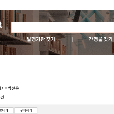
발행기관 찾기
간행물 찾기
저자=박선운
건
2
보내기
구매하기