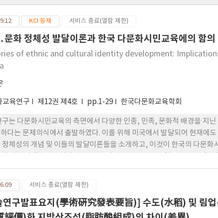
9.12
KCI 등재
서비스 종료(열람 제한)
․문화 정체성 발달이론과 한국 다문화시민교육에의 함의
ries of ethnic and cultural identity development: Implications
a
운
화교육연구
제12권 제4호
pp.1-29
한국다문화교육학회
연구는 다문화시민교육의 측면에서 다양한 인종, 민족, 문화적 배경을 지
하다는 문제의식에서 출발하였다. 이를 위해 미국에서 발달되어 현재에도 
 정체성의 개념 및 이들의 발달이론들을 소개하고, 이것이 한국의 다문화
 함의를 탐색하고자 하였다. 본 연구 에서는 특히 Gay, Phinney, Ba
검토한 후, 이들이 1) 정체성을 역동적으로 바라보며, 2) 정체성과 주변 환
여 긍정적으로 바라본다는 특징을 가지고 있다는 점을 밝혔다. 또한 민족․
6.09
서비스 종료(열람 제한)
의 참여와 밀접히 관련될 수 있다는 점을 들어 민족․문화 정체성 발달이
술연구발표요지(學術硏究發表要旨)] 수도(水稻) 및 림업
 것을 강조하였다. 마지막으로, 민족․문 화 정체성 발달이론이 교육과정 및 
교육, 학생 및 공동체 이해를 위한 연구에서 어떻게 적용될 수 있을지에 대한
質評價)화 지방산조성(脂肪酸組成)의 차이(差異)