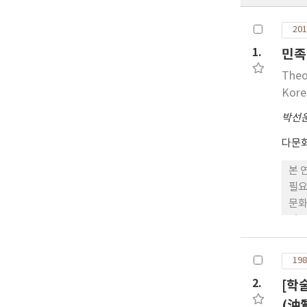
201
1.
민족
Theo
Kore
박선
다문
본 
필요
문화
있는
을 
대하
198
로서
2.
[학
라는
사 
(油