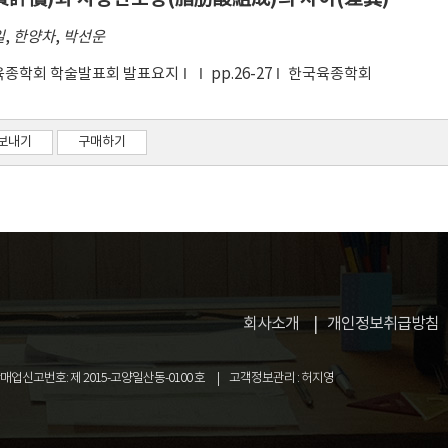
일
,
한양차
,
박선운
육종학회 학술발표회 발표요지
pp.26-27
한국육종학회
보내기
구매하기
회사소개
개인정보취급방침
업신고번호: 제 2015-고양일산동-0100 호
고객정보관리 : 허지영