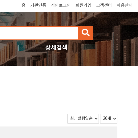
홈
기관인증
개인로그인
회원가입
고객센터
이용안내
검
색
상세검색