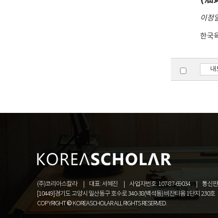
이정
한국
내
(주)코리아스칼라
대표: 서혜진
사업자번호: 107-87-69034
통신판매
[10449]경기도 고양시 일산동구 호수로 340-38(백석동) 비잔티움 1단지 230호
COPYRIGHT © KOREASCHOLAR ALL RIGHTS RESERVED.