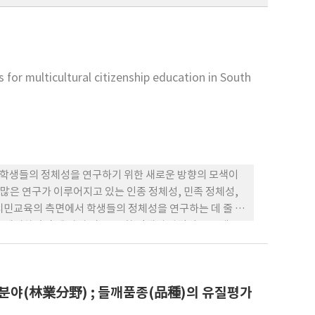
 for multicultural citizenship education in South
닌 학생들의 정체성을 연구하기 위한 새로운 방향의 모색이
많은 연구가 이루어지고 있는 인종 정체성, 민족 정체성,
시민교육의 측면에서 학생들의 정체성을 연구하는 데 줄 수
nks가 제시하였던 세 가지 민족․문화 정체성 발달이론 모델들
경과의 상호작 용을 강조하며, 3) 소수 민족 및 문화집단에
문화 정체성은 학생들의 학업성취, 다문화 수용성, 시민으
론이 다문화 시민교육에서 중요하게 다루어져야 할 내용이
분야(林業分野) ; 들깨품종(品種)의 유질평가
교과서, 교수-학습 방법의 개발 및 수정, 현직 및 예비 교
 가능성 들을 탐색한다.