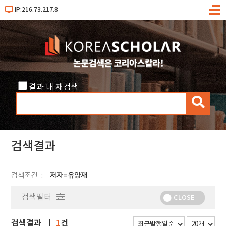
IP:216.73.217.8
메
뉴
결과 내 재검색
검
색
검색결과
검색조건
저자=유양재
검색필터
CLOSE
검색결과
건
1