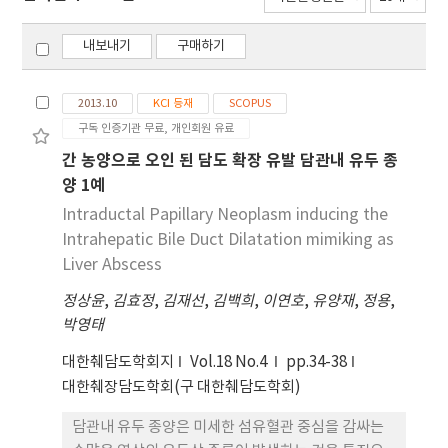
내보내기
구매하기
2013.10
KCI 등재
SCOPUS
구독 인증기관 무료, 개인회원 유료
간 농양으로 오인 된 담도 확장 유발 담관내 유두 종
양 1예
Intraductal Papillary Neoplasm inducing the
Intrahepatic Bile Duct Dilatation mimiking as
Liver Abscess
정상윤
,
김효정
,
김재선
,
김백희
,
이연호
,
유양재
,
정용
,
박영태
대한췌담도학회지
Vol.18 No.4
pp.34-38
대한췌장담도학회(구 대한췌담도학회)
담관내 유두 종양은 미세한 섬유혈관 중심을 감싸는