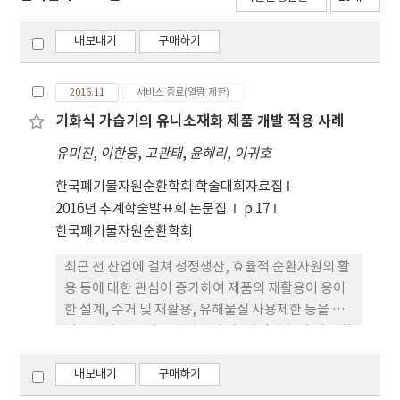
내보내기
구매하기
2016.11
서비스 종료(열람 제한)
기화식 가습기의 유니소재화 제품 개발 적용 사례
유미진
,
이한웅
,
고관태
,
윤혜리
,
이귀호
한국폐기물자원순환학회 학술대회자료집
2016년 추계학술발표회 논문집
p.17
한국폐기물자원순환학회
최근 전 산업에 걸쳐 청정생산, 효율적 순환자원의 활
용 등에 대한 관심이 증가하여 제품의 재활용이 용이
한 설계, 수거 및 재활용, 유해물질 사용제한 등을 목
적으로 다양한 제도와 법률의 제･개정이 확대 및 강화
되고 있다. 이에, 국내외 환경규제를 선제적으로 대응
하고 자원순환형 친환경제품을 개발하기 위하여 기존
내보내기
구매하기
제품의 본래 기능은 유지하면서 제품의 소재･구조개