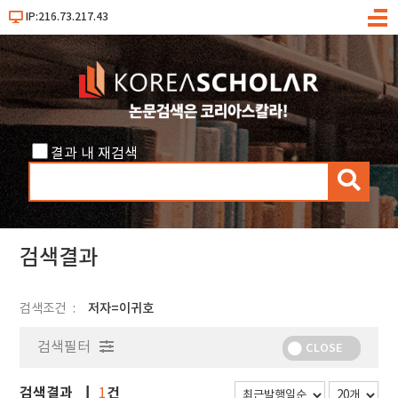
IP:216.73.217.43
메
뉴
결과 내 재검색
검
색
검색결과
검색조건
저자=이귀호
검색필터
CLOSE
검색결과
건
1