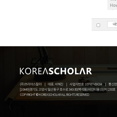
How
abo
the
pre
내
Was
and
req
eva
(주)코리아스칼라
대표: 서혜진
사업자번호: 107-87-69034
통신판매
[10449]경기도 고양시 일산동구 호수로 340-38(백석동) 비잔티움 1단지 230호
COPYRIGHT © KOREASCHOLAR ALL RIGHTS RESERVED.