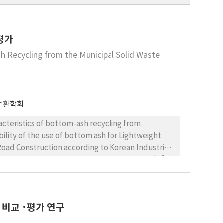
평가
h Recycling from the Municipal Solid Waste
순환학회
acteristics of bottom-ash recycling from
bility of the use of bottom ash for Lightweight
oad Construction according to Korean Industrial
lected at the resource recovery facilities “A”
 the particle sizes. In particular, the two samples
teria of the Lightweight Aggregate for Structural
ical characteristics criteria of the Bottom Ash
 비교 ･평가 연구
regate for Road Construction can be more a
 as a screening process for bottom ash is