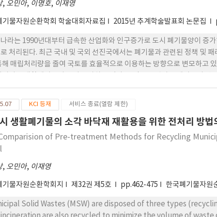
상
,
오민아
,
이명호
,
이재영
formed.
폐기물자원순환학회 학술대회자료집
2015년 추계학술발표회 논문집
나라는 1990년대부터 급속한 산업화와 인구증가로 도시 폐기물양이 증가하고
로 처리된다. 최근 국내 및 국외 선진국에서는 폐기물과 관련된 정책 및 
통해 매립처리량을 줄여 국토를 효율적으로 이용하는 방향으로 변모하고 있
처리되는 생활폐기물의 양이 증가하고 있다. 소각은 반입되는 폐기물의 약 
는 소각재는 비산재와 바닥재로 나뉜다. 비산재는 소각재의 약 20%를 차
 많아서 지정폐기물로 처리되고 있다. 반면 바닥재는 소각재의 약 80%를
5.07
KCI 등재
서비스 종료(열람 제한)
. 소각재 중 많은 양을 차지하고 있는 바닥재는 그 성분이 골재 및 자갈의
시 생활폐기물의 소각 바닥재 재활용을 위한 전처리 방법의
의 경량 골재로 이용하거나 아스팔트 또는 콘크리트의 골재로 재이용하고 
 중이다. 현재 우리나라에서도 정책적 방향에 따라 소각재를 콘크리트 및 
Comparision of Pre-treatment Methods for Recycling Municip
 바닥재를 재활용하기 위해서 “폐기물관리법 제14조의 3 제2항 [별표 5의
l
 보면 바닥재를 재활용하기 위한 기준을 만족하도록 정하고 있다. 본 연구에
상
,
오민아
,
이재영
화합물, 중금속 용출실험)들을 실험하여 평가하였으며, 기존의 전처리방법(세
동시에 처리하는 방법을 이용하여 재활용기준을 만족하기 위한 최적 방법을
폐기물자원순환학회지
제32권 제5호
pp.462-475
한국폐기물자원
icipal Solid Wastes (MSW) are disposed of three types (recycling
 incineration are also recycled to minimize the volume of waste 