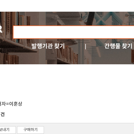
발행기관 찾기
간행물 찾기
저자=이훈상
건
3
보내기
구매하기