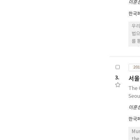
이훈
per
한국
우리
법으
를 
로 
생되
들이
201
이다
3.
서울
건설
진행
The 
서는
Seou
항에
이훈
시안
을 
한국
Mun
the