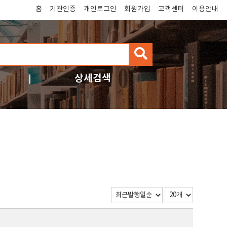
홈
기관인증
개인로그인
회원가입
고객센터
이용안내
검
색
상세검색