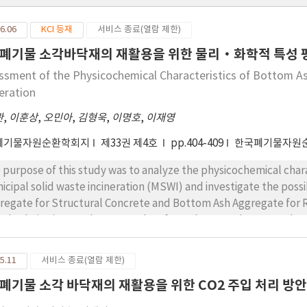
6.06
KCI 등재
서비스 종료(열람 제한)
폐기물 소각바닥재의 재활용을 위한 물리·화학적 특성 
ssment of the Physicochemical Characteristics of Bottom As
neration
관
,
이훈상
,
오민아
,
김형욱
,
이명호
,
이재영
폐기물자원순환학회지
제33권 제4호
pp.404-409
한국폐기물자원
 purpose of this study was to analyze the physicochemical char
icipal solid waste incineration (MSWI) and investigate the possi
regate for Structural Concrete and Bottom Ash Aggregate for R
ndards (KS). Samples were taken from the MSWI bottom ash col
 “B.” In the results, both samples did not satisfy the criteria of
led to comply with the physical and chemical characteristics cri
5.11
서비스 종료(열람 제한)
crete. On the other hand, both bottom ash samples met the phys
폐기물 소각 바닥재의 재활용을 위한 CO2 주입 처리 방안
 Road Construction. Therefore, the recycling of Bottom Ash Agg
table method for recycling, provided that proper pre-treatment