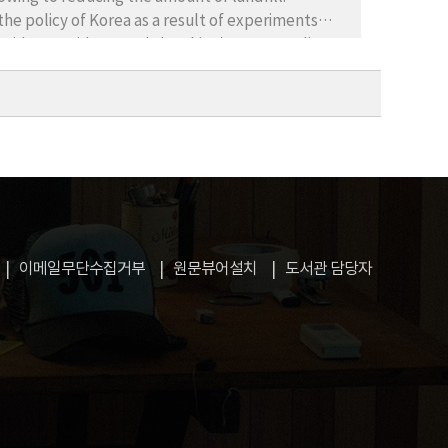
he policy of Korea as a result of experiments
loride, Cyanide, metals leaching). So, according to
e the MSWI. There are many pretreatments, three
ted through the literature review. Through
S/L) and time of Washing treatment is 1 : 10 (S/L)
the defect of weathering method which is
 Heavy metals decrease. So, We will compare and
 new method.
이메일무단수집거부
원문뷰어설치
도서관 담당자