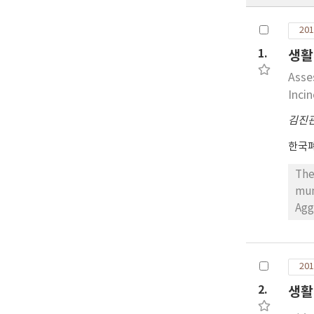
201
1.
생활
Asse
Inci
김진
한국
The
mun
Agg
Sta
and
fai
201
Con
2.
생활
for
sui