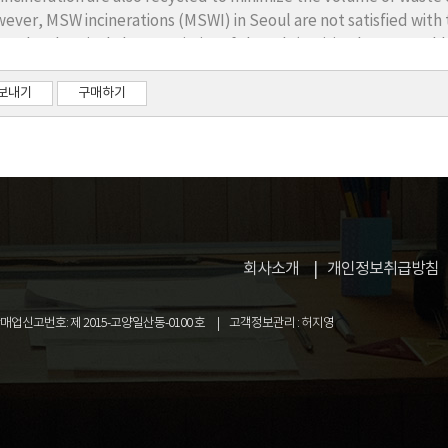
ever, MSW incinerations (MSWI) in Seoul are not satisfied with t
ut the chemical characteristics of the ash (Ignition loss, pH, Ch
 policy, the MSWI in Seoul must be pretreated so as to recycl
treatments (washing, weathering, CO2 aging) of which are selec
보내기
구매하기
hing, the value of pH and chloride decrease. The optimal ratio (
 60 minutes, respectively. The CO2 aging method compensates 
uired to react long-period time. After CO2 aging, pH and some
luate pre-treatment methods and we find the best method or
회사소개
개인정보취급방침
업신고번호: 제 2015-고양일산동-0100 호
고객정보관리 : 허지영