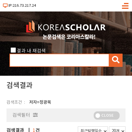
IP:216.73.217.24
메
뉴
결과 내 재검색
검
색
검색결과
검색조건
저자=정광목
검색필터
CLOSE
검색결과
건
1