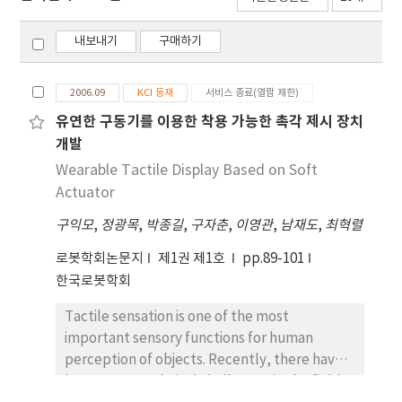
내보내기
구매하기
2006.09
KCI 등재
서비스 종료(열람 제한)
유연한 구동기를 이용한 착용 가능한 촉각 제시 장치
개발
Wearable Tactile Display Based on Soft
Actuator
구익모
,
정광목
,
박종길
,
구자춘
,
이영관
,
남재도
,
최혁렬
로봇학회논문지
제1권 제1호
pp.89-101
한국로봇학회
Tactile sensation is one of the most
important sensory functions for human
perception of objects. Recently, there have
been many technical challenges in the field