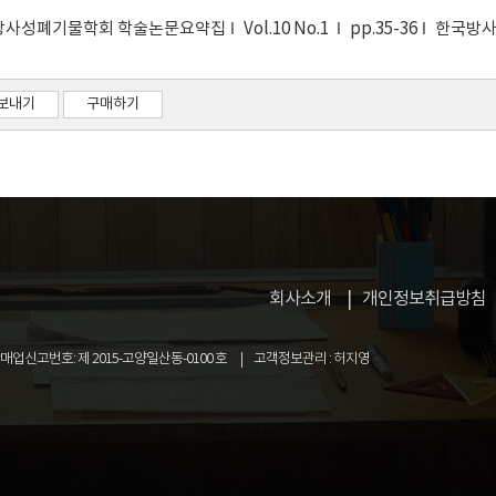
방사성폐기물학회 학술논문요약집
Vol.10 No.1
pp.35-36
한국방
보내기
구매하기
회사소개
개인정보취급방침
업신고번호: 제 2015-고양일산동-0100 호
고객정보관리 : 허지영