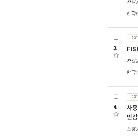
차길
수 
한국
201
3.
FI
차길
한국
201
4.
사용
민감
노경