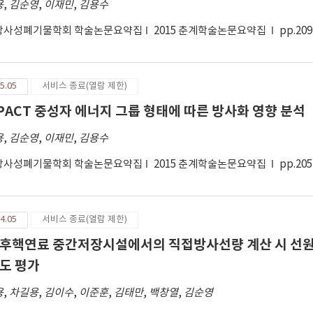
용
,
김순영
,
이재민
,
김용수
있을 뿐 아니라, 해체를 고려한 원전 또는 원자력시설의 설계 단계에서도 참
방사성폐기물학회 학술논문요약집
2015 춘계학술논문요약집
pp.209
5.05
서비스 종료(열람 제한)
SPACT 중성자 에너지 그룹 형태에 따른 방사화 영향 분석
용
,
김순영
,
이재민
,
김용수
방사성폐기물학회 학술논문요약집
2015 춘계학술논문요약집
pp.205
4.05
서비스 종료(열람 제한)
후핵연료 중간저장시설에서의 직접방사선량 계산 시 선원
도 평가
용
,
차길용
,
김이수
,
이준훈
,
김태만
,
백창열
,
김순영