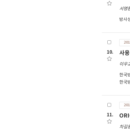
서명
방사
201
10.
사용
이우
한국
한국
201
11.
OR
차길