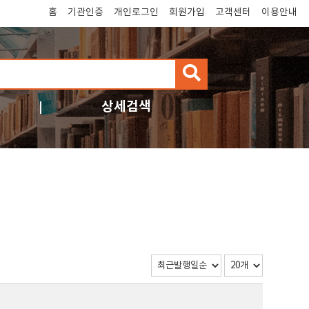
홈
기관인증
개인로그인
회원가입
고객센터
이용안내
검
색
상세검색