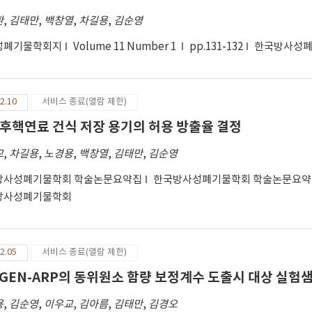
환
,
김태만
,
백창열
,
차길용
,
김순영
성폐기물학회지
Volume 11 Number 1
pp.131-132
한국방사성
2.10
서비스 종료(열람 제한)
후핵연료 건식 저장 용기의 허용 방출율 결정
교
,
차길용
,
노경용
,
백창열
,
김태만
,
김순영
방사성폐기물학회 학술논문요약집
한국방사성폐기물학회 학술논문요약집 
방사성폐기물학회
2.05
서비스 종료(열람 제한)
IGEN-ARP의 동위원소 함량 보정계수 도출시 대상 실험
용
,
김순영
,
이우교
,
김아름
,
김태만
,
김경오