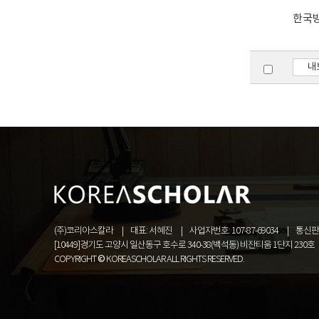
한국
내
(주)코리아스칼라
대표: 서혜진
사업자번호: 107-87-69034
통신판매
[10449]경기도 고양시 일산동구 호수로 340-38(백석동) 비잔티움 1단지 230호
COPYRIGHT © KOREASCHOLAR ALL RIGHTS RESERVED.