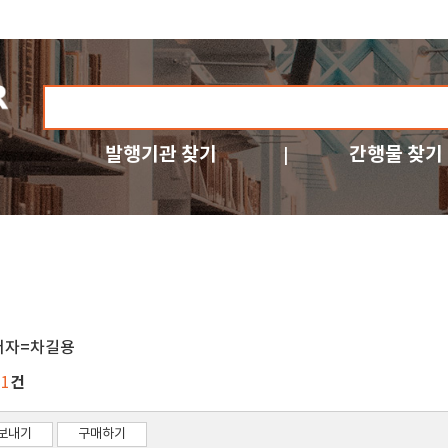
발행기관 찾기
간행물 찾기
저자=차길용
건
11
보내기
구매하기