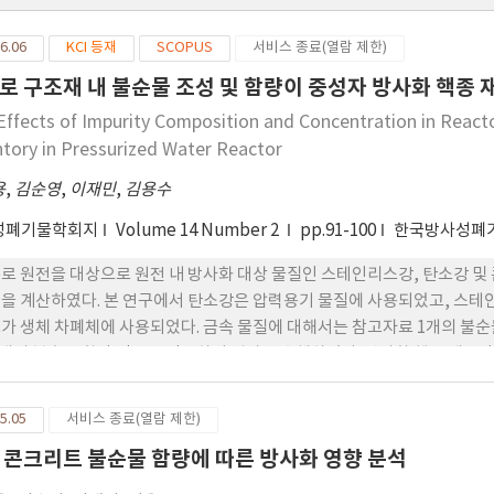
6.06
KCI 등재
SCOPUS
서비스 종료(열람 제한)
로 구조재 내 불순물 조성 및 함량이 중성자 방사화 핵종 
Effects of Impurity Composition and Concentration in Reacto
ntory in Pressurized Water Reactor
용
,
김순영
,
이재민
,
김용수
성폐기물학회지
Volume 14 Number 2
pp.91-100
한국방사성폐
로 원전을 대상으로 원전 내 방사화 대상 물질인 스테인리스강, 탄소강 및
을 계산하였다. 본 연구에서 탄소강은 압력용기 물질에 사용되었고, 스테
가 생체 차폐체에 사용되었다. 금속 물질에 대해서는 참고자료 1개의 불순
5개의 불순물 함량 정보를 적용하여 평가를 수행하였다. 방사화 핵종 재고량
 계산에는 FISPACT 전산코드를 각각 사용하였다. 계산 결과, 금속 물
 2배 이상 높았으며, 특히 콘크리트에서는 불순물을 포함한 경우가 그렇지
5.05
서비스 종료(열람 제한)
 방사화 핵종의 생성반응과 재고량을 분석한 결 과, 금속 구조물에서는 불순
 콘크리트 불순물 함량에 따른 방사화 영향 분석
-60이, 콘크리트에서는 불순물 중 Co, Eu 원소와 중성자에 의해 생성되는 방사
 결정에 큰 영향을 미치고 있 음을 확인하였다. 본 연구의 결과는 원전 해체