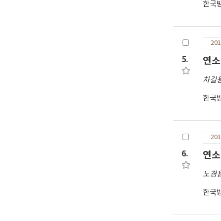
한국
201
5.
연소
차길
한국
201
6.
연소도
노경
한국