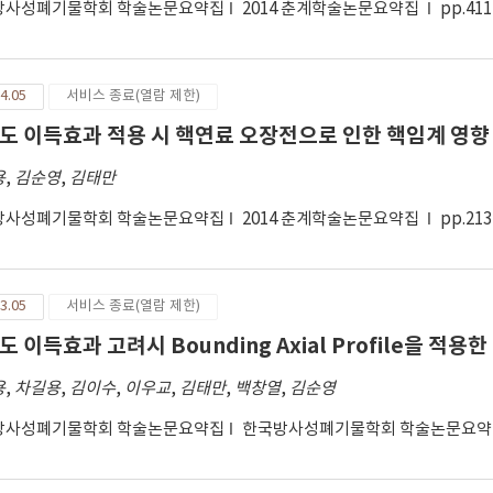
방사성폐기물학회 학술논문요약집
2014 춘계학술논문요약집
pp.411
4.05
서비스 종료(열람 제한)
도 이득효과 적용 시 핵연료 오장전으로 인한 핵임계 영향
용
,
김순영
,
김태만
방사성폐기물학회 학술논문요약집
2014 춘계학술논문요약집
pp.213
3.05
서비스 종료(열람 제한)
 이득효과 고려시 Bounding Axial Profile을 적용한 
용
,
차길용
,
김이수
,
이우교
,
김태만
,
백창열
,
김순영
방사성폐기물학회 학술논문요약집
한국방사성폐기물학회 학술논문요약집 