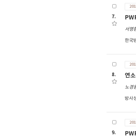
201
7.
PW
서명
한국
201
8.
연소도
노경
방사
201
9.
PW