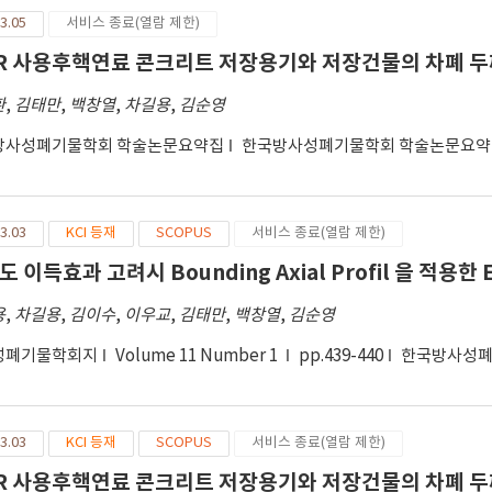
3.05
서비스 종료(열람 제한)
R 사용후핵연료 콘크리트 저장용기와 저장건물의 차폐 두
환
,
김태만
,
백창열
,
차길용
,
김순영
방사성폐기물학회 학술논문요약집
한국방사성폐기물학회 학술논문요약집 
3.03
KCI 등재
SCOPUS
서비스 종료(열람 제한)
 이득효과 고려시 Bounding Axial Profil 을 적용한 E
용
,
차길용
,
김이수
,
이우교
,
김태만
,
백창열
,
김순영
성폐기물학회지
Volume 11 Number 1
pp.439-440
한국방사성
3.03
KCI 등재
SCOPUS
서비스 종료(열람 제한)
R 사용후핵연료 콘크리트 저장용기와 저장건물의 차폐 두