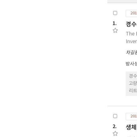
201
1.
경수
The 
Inve
차길
방사
경수
고량
리트
료 
사화
능이
201
다.
2.
생체
Co
준위