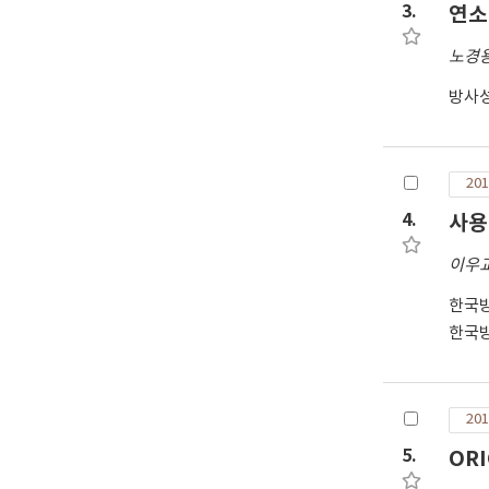
3.
연소도
노경
방사
201
4.
사용
이우
한국
한국
201
5.
OR