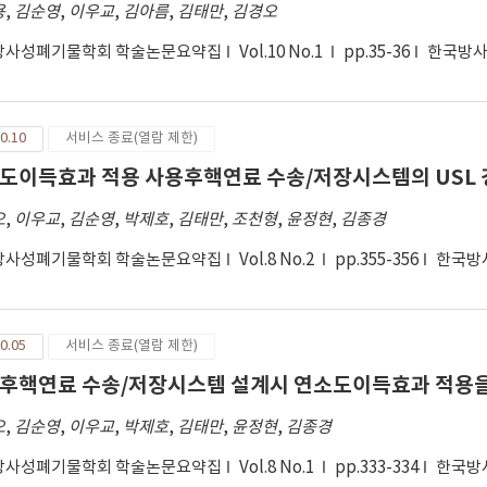
용
,
김순영
,
이우교
,
김아름
,
김태만
,
김경오
방사성폐기물학회 학술논문요약집
Vol.10 No.1
pp.35-36
한국방
0.10
서비스 종료(열람 제한)
도이득효과 적용 사용후핵연료 수송/저장시스템의 USL 
오
,
이우교
,
김순영
,
박제호
,
김태만
,
조천형
,
윤정현
,
김종경
방사성폐기물학회 학술논문요약집
Vol.8 No.2
pp.355-356
한국방
0.05
서비스 종료(열람 제한)
후핵연료 수송/저장시스템 설계시 연소도이득효과 적용을
오
,
김순영
,
이우교
,
박제호
,
김태만
,
윤정현
,
김종경
방사성폐기물학회 학술논문요약집
Vol.8 No.1
pp.333-334
한국방