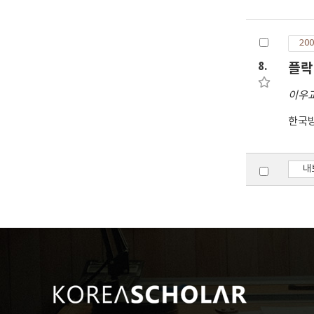
200
8.
플락
이우
한국
내