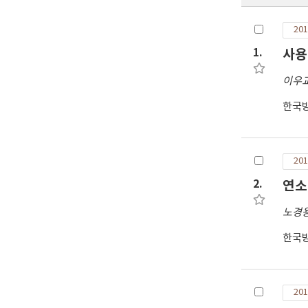
201
1.
사용
이우
한국
201
2.
연소도
노경
한국
201