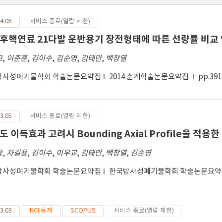
4.05
서비스 종료(열람 제한)
후핵연료 21다발 운반용기 장전형태에 따른 선량률 비교
교
,
이준훈
,
김이수
,
김순영
,
김태만
,
백창열
방사성폐기물학회 학술논문요약집
2014 춘계학술논문요약집
pp.391
3.05
서비스 종료(열람 제한)
 이득효과 고려시 Bounding Axial Profile을 적용한 
용
,
차길용
,
김이수
,
이우교
,
김태만
,
백창열
,
김순영
방사성폐기물학회 학술논문요약집
한국방사성폐기물학회 학술논문요약집 
3.03
KCI 등재
SCOPUS
서비스 종료(열람 제한)