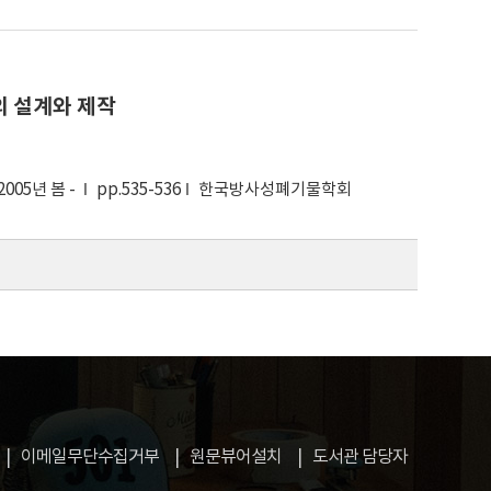
의 설계와 제작
05년 봄 -
pp.535-536
한국방사성폐기물학회
이메일무단수집거부
원문뷰어설치
도서관 담당자