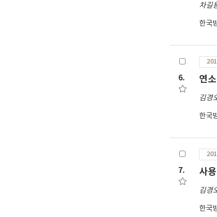
차길
한국
201
6.
연소
김경
한국
201
7.
사용
김경
한국