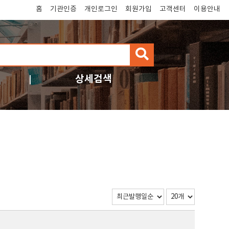
홈
기관인증
개인로그인
회원가입
고객센터
이용안내
검
색
상세검색