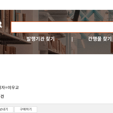
발행기관 찾기
간행물 찾기
저자=이우교
건
8
보내기
구매하기