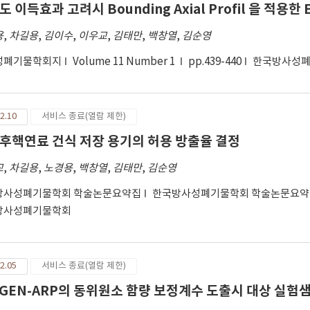
 이득효과 고려시 Bounding Axial Profil 을 적용한 E
용
,
차길용
,
김이수
,
이우교
,
김태만
,
백창열
,
김순영
성폐기물학회지
Volume 11 Number 1
pp.439-440
한국방사성
2.10
서비스 종료(열람 제한)
후핵연료 건식 저장 용기의 허용 방출율 결정
교
,
차길용
,
노경용
,
백창열
,
김태만
,
김순영
방사성폐기물학회 학술논문요약집
한국방사성폐기물학회 학술논문요약집 
방사성폐기물학회
2.05
서비스 종료(열람 제한)
IGEN-ARP의 동위원소 함량 보정계수 도출시 대상 실험