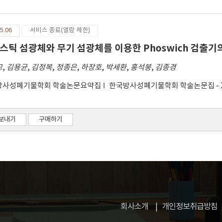
5.06
서비스 종료(열람 제한)
스틱 섬광체와 무기 섬광체를 이용한 Phoswich 검출기
교
,
김용균
,
김정복
,
정종은
,
하장호
,
박세환
,
홍석붕
,
김종경
방사성폐기물학회 학술논문요약집
한국방사성폐기물학회 학술논문집 - 20
보내기
구매하기
회사소개
개인정보취급방침