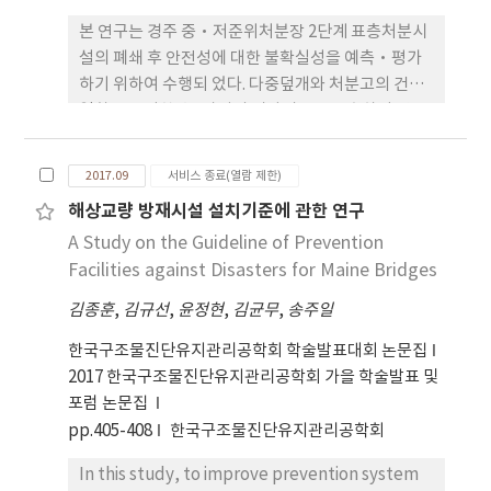
본 연구는 경주 중·저준위처분장 2단계 표층처분시
설의 폐쇄 후 안전성에 대한 불확실성을 예측·평가
하기 위하여 수행되 었다. 다중덮개와 처분고의 건전/
열화를 고려한 총4가지의 시나리오를 도출하여 강우
침투 시 예상되는 처분시설 내부의 유 체 이동을 모사
하였다. 강우 조건은 총 30년(1985~2014) 간의 월평
2017.09
서비스 종료(열람 제한)
균 데이터를 적용하였으며, 시뮬레이션 기간은 제도
해상교량 방재시설 설치기준에 관한 연구
적 관 리기간인 300년으로 설정하였다. 처분덮개와
A Study on the Guideline of Prevention
처분고 콘크리트 모두 건전성을 유지하는 조건의 기
본 시나리오 평가 결과, 처 분시설 내부의 처분고를 완
Facilities against Disasters for Maine Bridges
전히 포화시키지 못하는 것을 확인할 수 있었다. 다중
김종훈
,
김규선
,
윤정현
,
김균무
,
송주일
덮개층을 구성하는 8개 층의 각 매질의 모 세관 압력
과 투과도 차이로 인하여 다중 덮개층이 효과적으로
한국구조물진단유지관리공학회 학술발표대회 논문집
차수·배수 역할을 하는 것으로 나타났다.
2017 한국구조물진단유지관리공학회 가을 학술발표 및
포럼 논문집
pp.405-408
한국구조물진단유지관리공학회
In this study, to improve prevention system