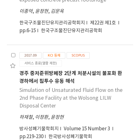
exposed concrete precast footbridge
Nonlinear finite element analysis was
이종억
,
윤정현
,
김문옥
conducted by ABAQUS of commercial FEM
software. The results of real scale test
한국구조물진단유지관리공학회지
제22권 제1호
specimens are compared with the finite
pp.6-15
한국구조물진단유지관리공학회
element nonlinear analysis output through
load-displacement relation. Through this
study, it was investigated that the results of
2017.09
KCI 등재
SCOPUS
the experiment and those of the analysis are
서비스 종료(열람 제한)
adequately similar.
경주 중저준위방폐장 2단계 처분시설의 불포화 환
경하에서 침투수 유동 해석
Simulation of Unsaturated Fluid Flow on the
2nd Phase Facility at the Wolsong LILW
Disposal Center
하재철
,
이정환
,
윤정현
방사성폐기물학회지
Volume 15 Number 3
pp.219-230
한국방사성폐기물학회