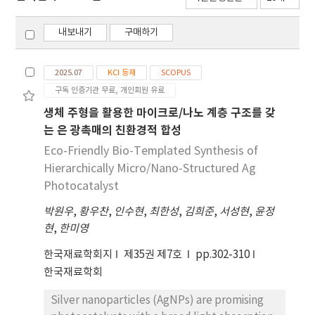
내보내기
구매하기
2025.07
KCI 등재
SCOPUS
구독 인증기관 무료, 개인회원 유료
생체 주형을 활용한 마이크로/나노 계층 구조를 갖
는 은 광촉매의 친환경적 합성
Eco-Friendly Bio-Templated Synthesis of
Hierarchically Micro/Nano-Structured Ag
Photocatalyst
박원우
,
황우찬
,
인수현
,
최한성
,
김희준
,
서성현
,
윤정
현
,
한미영
한국재료학회지
제35권 제7호
pp.302-310
한국재료학회
Silver nanoparticles (AgNPs) are promising