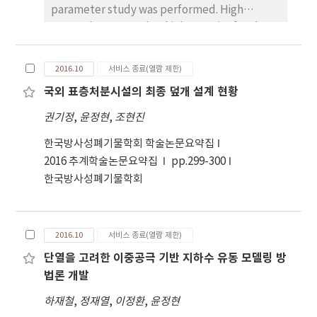
parameter study was performed. High
strength concrete has high capacity for the
strut member, especially 80MPa concrete
strut has equal quality to 40MPa concrete
2016.10
서비스 종료(열람 제한)
strut with FRP. Also it is insignificant that the
국외 표층처분시설의 최종 덮개 설계 현황
difference of member force between
variation in boundary condition on the strut
권기정
,
윤정현
,
조현진
of PSC Box Girder.
한국방사성폐기물학회 학술논문요약집
2016 추계학술논문요약집
pp.299-300
한국방사성폐기물학회
2016.10
서비스 종료(열람 제한)
단열을 고려한 이중공극 기반 지하수 유동 모델링 방
법론 개발
하재철
,
정재열
,
이정환
,
윤정현