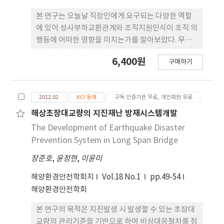
environment.
evaluated for methylene blue degradation
본 연구는 오늘날 직장인에게 요구되는 다양한 역할
under UV-Vis illumination. The MNAg derived
에 있어 상사부하교환관계와 조직지원인식이 조직 의
from lotus leaves exhibited the highest
행동에 어떠한 영향을 미치는가를 알아보았다. 무엇
photocatalytic efficiency. This study
보다 조직유효성을 높이는데 있어 중요하게 인식 되
presents a sustainable route to hierarchical
6,400원
구매하기
고 있는 구성원의 조직응집력이 어떠한 영향을 미치
Ag photocatalysts, highlighting the potential
며 또한 이들 간의 관계에 있어 일과 가정 사이에서 양
of bio-inspired nanomaterials for
립할 수 없는 개인의 역할 요구에 있어 느끼게 되는 갈
environmental applications.
2012.02
KCI 등재
구독 인증기관 무료, 개인회원 유료
등이 어떠한 역할을 하는지 알아보았다. 이를 위해 조
직지원인식과 상사부하교환관계를 선행변수로 선정
해상초장대교량의 지진재난 방재시스템개발
하였으며, 조직응집력 변수를 종속변수, 그리 고 일-
The Development of Earthquake Disaster
가정 갈등과 가정-일 갈등을 조절변수로 선정하였다.
Prevention System in Long Span Bridge
분석결과, 첫째, 조직지원인식과 상사부하교환관계
장준호
,
윤정현
,
이윤미
모두 조직응집력에 정의 유의한 영향을 미치는 것 으
로 나타나 조직응집력을 높이는 것으로 나타났다. 둘
해양환경안전학회지
Vol.18 No.1
pp.49-54
째, 조절변수인 일과 가정 사이에서의 개인의 역할 갈
해양환경안전학회
등 중 일-가정 갈등은 조직응집력에 유의하지 않았으
나, 가정-일 갈등은 유의한 부(-)의 영향을 미치는 것
본 연구의 목적은 지진발생 시 발생할 수 있는 초장대
으로 나타나 가정-일 갈등이 조직응집력에 중요한 영
교량의 관리기준을 기반으로 하여 비상대응절차를 정