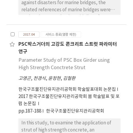
against disasters for marine bridges, the
related references of marine bridges were
analysed. As a result, the guideline of
prevention facilities against disasters for
marine bridges was proposed. This study will
2017.04
서비스 종료(열람 제한)
be referred for establishing related
PSC박스거더의 고강도 콘크리트 스트럿 파라미터
standards.
연구
Parameter Study of PSC Box Girder using
High Strength Conctrete Strut
고영곤
,
천경식
,
윤정현
,
김철환
한국구조물진단유지관리공학회 학술발표대회 논문집
2017 한국구조물진단유지관리공학회 봄 학술발표 및 포
럼 논문집
pp.187-188
한국구조물진단유지관리공학회
In this study, to examine the application of
strut of high strength concrete, an