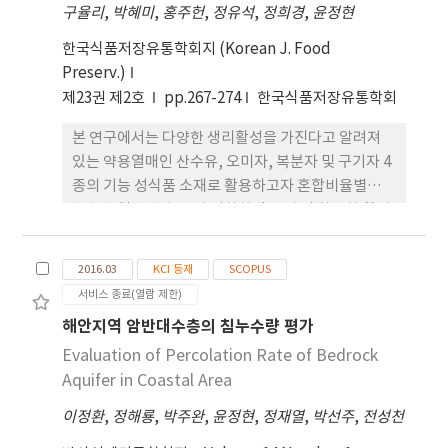
구율리
,
박혜미
,
홍주헌
,
정유석
,
정희경
,
윤정현
한국식품저장유통학회지 (Korean J. Food
Preserv.)
제23권 제2호
pp.267-274
한국식품저장유통학회
본 연구에서는 다양한 생리활성을 가진다고 알려져
있는 약용열매인 산수유, 오미자, 복분자 및 구기자 4
종의 기능 성식품 소재로 활용하고자 혼합비율별로
추출한 열수 추출 물의 이화학적 특성 및 항산화 활성
을 조사하였다. 약용열 매 혼합비율에 따른 열수 추출
물의 pH는 3.22~3.52로 산성 을 나타내었으며, 당도
2016.03
KCI 등재
SCOPUS
는 M3이 3.20 °Brix로 다른 시료에 비해 낮았고 산도
서비스 종료(열람 제한)
는 3.60~5.85%으로 오미자 혼합비율이 높은 구간에
해안지역 암반대수층의 침누수량 평가
서 5.85%로 가장 높게 나타났다. 추출수율은 M2,
M1, MS, M4 및 M3 순으로 나타났으며, 총 폴리페놀
Evaluation of Percolation Rate of Bedrock
및 플라보노이드 함량은 각각 14.54 및 5.65 g/100 g
Aquifer in Coastal Area
으로 복분자 혼합비율이 높은 추출물인 M3에서 가장
이정환
,
정해룡
,
박주완
,
윤정현
,
정재열
,
박선주
,
전성천
높은 값을 나타내었다. DPPH 및 ABTS radical 소거