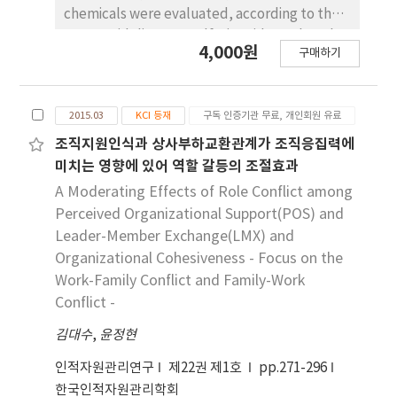
microscale structure of the original
chemicals were evaluated, according to the
template. The surface morphology, chemical
OECD guideline 207: sulfuric acid, methanol,
4,000원
composition and crystalline structure of the
구매하기
methylethylketone, nitric acid, formic acid,
MNAg were characterized using scanning
and toluene. Sulfuric acid exhibited the
electron microscopy (SEM), field-emission
maximum toxicity. The LC50 values of sulfuric
scanning electron microscopy (FE-SEM),
2015.03
KCI 등재
구독 인증기관 무료, 개인회원 유료
acid, nitric acid, formic acid, and toluene
energy-dispersive X-ray spectroscopy (EDS),
were 20.5, 49.1, 55.5, and 534.5 μg cm-2,
조직지원인식과 상사부하교환관계가 조직응집력에
transmission electron microscopy (TEM), and
respectively. Toluene showed 26-fold lower
미치는 영향에 있어 역할 갈등의 조절효과
X-ray diffraction (XRD), confirming the
toxicity than sulfuric acid. In this study,
A Moderating Effects of Role Conflict among
successful formation of hierarchical AgNPs.
methanol and methylethylketone did not
Perceived Organizational Support(POS) and
The optical behavior of the MNAg,
exhibit any toxicity to the earthworm.
Leader-Member Exchange(LMX) and
characterized with diffuse reflectance
Further evaluation revealed that nitric acid,
Organizational Cohesiveness - Focus on the
spectroscopy (DRS), demonstrated
formic acid, and toluene exerted a change in
Work-Family Conflict and Family-Work
broadened absorption across the visible
the body weight of the chemically treated
Conflict -
region, which is attributed to plasmonic
earthworms, whereas the other chemicals
coupling among the densely packed AgNPs,
were ineffective. These results can be used
김대수
,
윤정현
partially interconnected along the
for environmental risk assessment, when the
인적자원관리연구
제22권 제1호
pp.271-296
hierarchical surface. The photocatalytic
chemicals are accidently discharged into the
한국인적자원관리학회
performance of the MNAg materials was