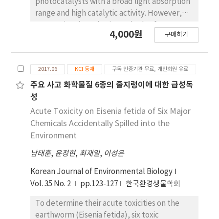
photocatalysts with a broad light absorption
range and high catalytic activity. However,
conventional synthesis methods often
4,000원
구매하기
involve toxic chemicals, limiting their
environmental applicability. In this study, we
developed an eco-friendly bio-templating
2017.06
KCI 등재
구독 인증기관 무료, 개인회원 유료
method to synthesize hierarchical
micro/nano-structured silver (MNAg)
주요 사고 화학물질 6종의 줄지렁이에 대한 급성독
photocatalysts that uses plant leaves,
성
including Nelumbo nucifera (lotus leaf), Rosa
Acute Toxicity on Eisenia fetida of Six Major
sp. (rose petal), and Limonium sinuatum
Chemicals Accidentally Spilled into the
(statice petal), as natural templates. By
Environment
modifying the leaf surfaces with citrate
남태훈
,
윤정현
,
최재일
,
이성은
functional groups, AgNPs were selectively
formed along the microstructures of the
Korean Journal of Environmental Biology
templates, preserving their hierarchical
Vol. 35 No. 2
pp.123-127
한국환경생물학회
morphology. MNAg photocatalysts were
subsequently obtained through controlled
To determine their acute toxicities on the
calcination, and successfully retained the
earthworm (Eisenia fetida), six toxic