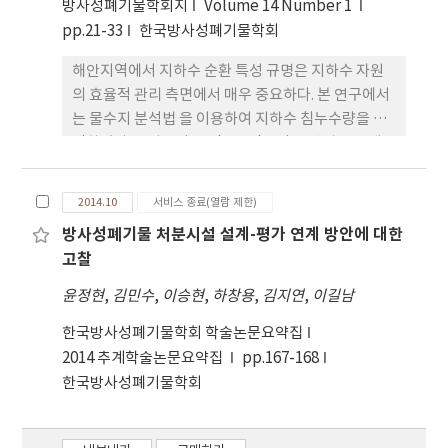
활성은 M3이 250~1,000 μg/mL 농도에서
방사성폐기물학회지
Volume 14 Number 1
25.80~86.09% 및 33.43~90.49% 로 가장 높게 나타
pp.21-33
한국방사성폐기물학회
났다. FRAP 및 환원력은 M3가 250~1,000 μg/mL
해안지역에서 지하수 순환 특성 규명은 지하수 자원
농도에서 각각 0.36~0.86 μM 및 0.21~0.96으로 가장
의 효율적 관리 측면에서 매우 중요하다. 본 연구에서
우수하였으며, 모든 혼합 열수 추출물에서 농도 의존
는 물수지 분석법 을 이용하여 지하수 침누수량을 산
적으 로 증가하였다.
정하였다. 증발산량은 Thornthwaite 방법으로 계산
하였으며, 지표 직접유출량은 SCS-CN 방법으로 산
정하였다. 지하수 저류량 변화는 229 mm/년로 30년
2014.10
서비스 종료(열람 제한)
평균 강수량 1286 mm/년의 17.8%에 해당하며, 증
방사성폐기물 처분시설 설계-평가 연계 방안에 대한
발산량 은 693 mm/년 (53.9%), 지표 직접유출량은
고찰
124 mm/년 (9.6%)로 산정되었다. 강우량과 지하수
저류량 변화 사이에는 강우 량과 증발산량, 강우량과
윤정현
,
김민수
,
이승현
,
하창용
,
김지연
,
이길남
지표 직접유출량에 비해 상관성이 높게 나타난다. 이
한국방사성폐기물학회 학술논문요약집
는 증발산량 및 지표 직접유출량 보다 지하수 저류량
2014 추계학술논문요약집
pp.167-168
변화가 강우량에 대해서 더 민감하게 반응한다는 것
한국방사성폐기물학회
을 반영한다.