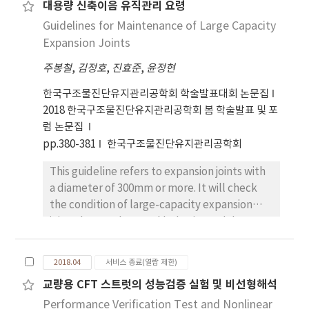
대용량 신축이음 유직관리 요령
Guidelines for Maintenance of Large Capacity
Expansion Joints
주봉철
,
김정호
,
진효준
,
윤정현
한국구조물진단유지관리공학회 학술발표대회 논문집
2018 한국구조물진단유지관리공학회 봄 학술발표 및 포
럼 논문집
pp.380-381
한국구조물진단유지관리공학회
This guideline refers to expansion joints with
a diameter of 300mm or more. It will check
the condition of large-capacity expansion
joint, detect abnormal behavior and damage
early, take appropriate measures such as
repair and replacement, and secure user's
2018.04
서비스 종료(열람 제한)
safety and smooth traffic flow. And to
교량용 CFT 스트럿의 성능검증 실험 및 비선형해석
provide the basic data necessary for the
Performance Verification Test and Nonlinear
maintenance work of the management