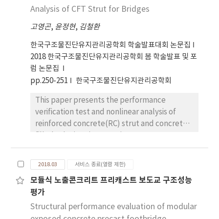
subject to be carried out for the purpose of
Analysis of CFT Strut for Bridges
To this end, we investigated and analyzed
고영곤
,
윤정현
,
김철환
the existing joint damage, repair and
replacement cases, suggested proper repair
한국구조물진단유지관리공학회 학술발표대회 논문집
and replacement methods and preventive
2018 한국구조물진단유지관리공학회 봄 학술발표 및 포
maintenance plan.
럼 논문집
pp.250-251
한국구조물진단유지관리공학회
This paper presents the performance
verification test and nonlinear analysis of
reinforced concrete(RC) strut and concrete
filled tube(CFT) strut using super
concrete(SC; high strength concrete) for
bridges. Reinforce concrete strut as well as
2018.03
서비스 종료(열람 제한)
CFT strut are poured by 80MPa characteristic
모듈식 노출콘크리트 프리캐스트 보도교 구조성능
strength and CFT strut are used steel pipe
평가
with 400 MPa yield strength. Test specimen
are manufactured 3 types of strut that 2
Structural performance evaluation of modular
types of RC strut and 1 type of CFT strut.