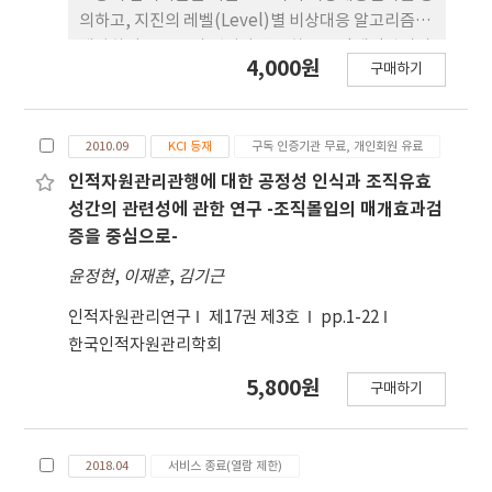
향 요인임을 확인하였다. 마지막으로 일-가정 갈 등과
의하고, 지진의 레벨(Level)별 비상대응 알고리즘을
가정-일 갈등의 상호작용항을 투입한 조절효과의 경
개발하여 구조물의 센서와 연동하는 교량재난관리시
4,000원
구매하기
우 조직지원인식과 일-가정 갈등의 상호작용항 을 투
스템인 BDMS(Bridge Disaster Management
입한 분석만 유의한 부(-)의 조절효과를 보이고 있다.
System) 개발이다. 지금까지의 초장대교량의 지진
본 연구의 결과 조직지원인식과 상사부하교환관계가
에 대한 방재시스템은 메뉴얼(Manual) 중심의 방식
2010.09
KCI 등재
구독 인증기관 무료, 개인회원 유료
구성원의 긍정적 태도를 강화하는 영향을 미친다 는
이며 패쇄적인 시스템을 활용하였으나 본 연구에서는
관계를 제시하고 있으며, 개인의 역할 갈등이 조직응
IT 기술을 접목하고 인터넷 기반의 개방적 시스템을
인적자원관리관행에 대한 공정성 인식과 조직유효
집력에 부정적 영향 요인이라는 점에서 의의가 있음
활용하여 보다 실용적인 시스템으로 개발하였다. 또
성간의 관련성에 관한 연구 -조직몰입의 매개효과검
을 제시하였다. 하지만 일-가정 갈등과 가정-일 갈등
한 교량관리자별로 업무를 할당하고 그 절차마다 수
증을 중심으로-
의 조절효과 분석을 통해 오직 조직지원인식과 일-가
행해야할 임무를 AAD(Activity Action Diagram)을
윤정현
,
이재훈
,
김기근
정 갈등의 상호작용항만이 부(-)의 조절효과가 나타
통하여 명확하게 규정하였다. 3D 상황판 기능을 제공
나 조직응집력에 있어 일에서 시작되는 역할 갈 등이
하여 지진재난 뿐 아니라 다른 자연재난의 중복 발생
인적자원관리연구
제17권 제3호
pp.1-22
높을수록 조직응집력을 낮게 하는 효과가 있음을 제
시에도 적절한 초기 대응이 가능하도록 설계하였다.
한국인적자원관리학회
시하고 있다.
시나리오를 기반으로 비상대응 주체별로 행동요령을
5,800원
구매하기
정의 하고 비상대응절차를 구축하여 이를 시스템화한
BDMS을 개발 활용한다면 기존의 경험적, 매뉴얼 중
심의 대처방식에서 신속성, 효율성을 가진 지진 재난
2018.04
서비스 종료(열람 제한)
방제시스템을 갖게 될 것이다.