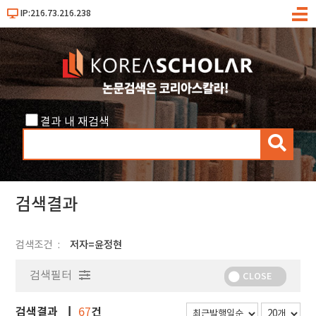
IP:216.73.216.238
메
뉴
결과 내 재검색
검
색
검색결과
검색조건
저자=윤정현
검색필터
CLOSE
검색결과
건
67