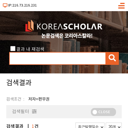
IP:216.73.216.231
메
뉴
결과 내 재검색
검
색
검색결과
검색조건
저자=편무권
검색필터
CLOSE
검색결과
건
1