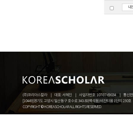
내
(주)코리아스칼라
대표: 서혜진
사업자번호: 107-87-69034
통신판매
[10449]경기도 고양시 일산동구 호수로 340-38(백석동) 비잔티움 1단지 230호
COPYRIGHT © KOREASCHOLAR ALL RIGHTS RESERVED.