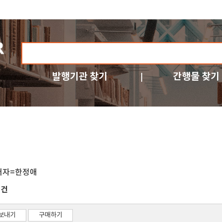
발행기관 찾기
간행물 찾기
저자=한정애
건
2
보내기
구매하기