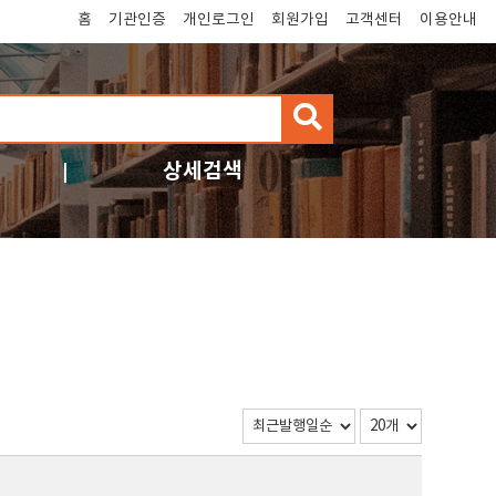
홈
기관인증
개인로그인
회원가입
고객센터
이용안내
검
색
상세검색