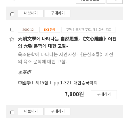
내보내기
구매하기
2000.12
KCI 등재
구독 인증기관 무료, 개인회원 유료
六朝文學에 나타나는 自然思想-《文心雕龍》이전
의 六朝 문학에 대한 고찰-
육조문학에 나타나는 자연사상-《문심조룡》이전
의 육조 문학에 대한 고찰-
李基姸
中國學
제15집
pp.1-32
대한중국학회
7,800원
구매하기
내보내기
구매하기