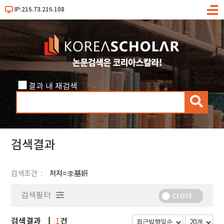
IP:216.73.216.108
메
뉴
결과 내 재검색
검
색
검색결과
검색조건
저자=李基姸
검색필터
CLOSE
검색결과
건
1