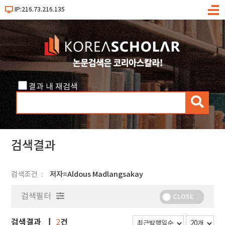
IP:216.73.216.135
메
뉴
결과 내 재검색
검
색
검색결과
검색조건
저자=Aldous Madlangsakay
검색필터
CLOSE
검색결과
건
2