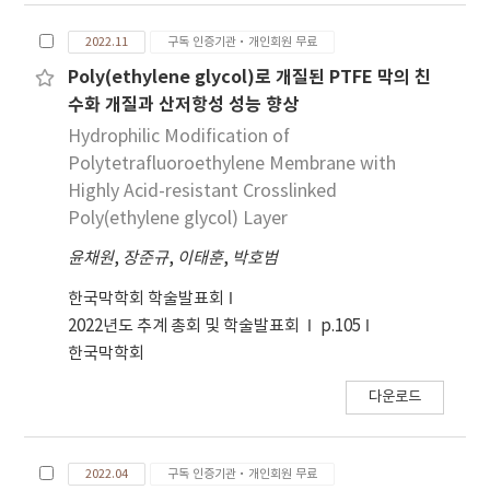
은 뛰어난 물성에도 불구하고 소수성 표면 특성으로
2022.11
구독 인증기관·개인회원 무료
인해 기술 적용의 확장에 제한적이다. 친수성 향상을
위해 습식 화학법, 친수성 고분자 코팅, 플라즈마 처
Poly(ethylene glycol)로 개질된 PTFE 막의 친
리, 조사, 원자층 증착과 같은 다양한 PTFE 표면 개
수화 개질과 산저항성 성능 향상
질 방법을 이용하며 이를 통해 불소수지계 분리막의
Hydrophilic Modification of
응용분야가 확장될 수 있다.
Polytetrafluoroethylene Membrane with
Highly Acid-resistant Crosslinked
Poly(ethylene glycol) Layer
윤채원
,
장준규
,
이태훈
,
박호범
한국막학회 학술발표회
2022년도 추계 총회 및 학술발표회
p.105
한국막학회
다운로드
2022.04
구독 인증기관·개인회원 무료