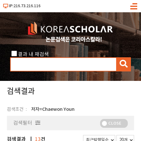
IP:216.73.216.116
메
뉴
결과 내 재검색
검
색
검색결과
검색조건
저자=Chaewon Youn
검색필터
CLOSE
검색결과
건
13