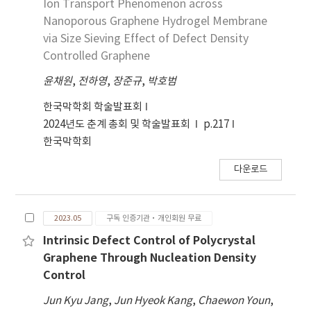
Ion Transport Phenomenon across
Nanoporous Graphene Hydrogel Membrane
via Size Sieving Effect of Defect Density
Controlled Graphene
윤채원
,
전하영
,
장준규
,
박호범
한국막학회 학술발표회
2024년도 춘계 총회 및 학술발표회
p.217
한국막학회
다운로드
2023.05
구독 인증기관·개인회원 무료
Intrinsic Defect Control of Polycrystal
Graphene Through Nucleation Density
Control
Jun Kyu Jang
,
Jun Hyeok Kang
,
Chaewon Youn
,