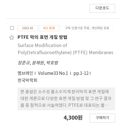
다운로드
2023.02
KCI 등재
구독 인증기관 무료, 개인회원 유료
PTFE 막의 표면 개질 방법
Surface Modification of
Poly(tetrafluoroethylene) (PTFE) Membranes
장준규
,
윤채원
,
박호범
멤브레인
Volume33 No.1
pp.1-12
한국막학회
본 총설은 소수성 불소수지계 분리막의 표면 개질에
대한 개론으로 다양한 표면 개질 방법 및 그 연구 결과
를 중 점적으로 서술하였다. PTFE로 대표되는 불소
수지계 고분자 분리막은 막 증류, 유수 분리, 기체 분
4,300원
구매하기
리를 포함한 다양한 막 분 리 공정에서 사용되어왔다.
PTFE 막은 내화학성, 내열성, 높은 기계적 강도와 같