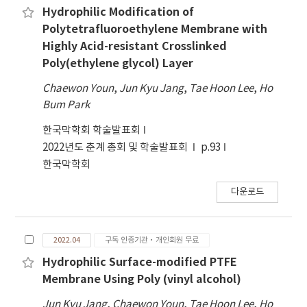
Hydrophilic Modification of
Polytetrafluoroethylene Membrane with
Highly Acid-resistant Crosslinked
Poly(ethylene glycol) Layer
Chaewon Youn
,
Jun Kyu Jang
,
Tae Hoon Lee
,
Ho
Bum Park
한국막학회 학술발표회
2022년도 춘계 총회 및 학술발표회
p.93
한국막학회
다운로드
2022.04
구독 인증기관·개인회원 무료
Hydrophilic Surface-modified PTFE
Membrane Using Poly (vinyl alcohol)
Jun Kyu Jang
,
Chaewon Youn
,
Tae Hoon Lee
,
Ho