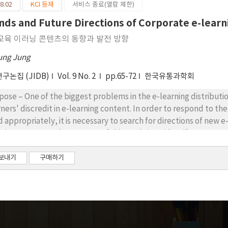
8.02
KCI 등재
서비스 종료(열람 제한)
d for reviewing the system of examination of learning amount c
stionnaire. The questionnaire results were analyzed through fr
nds and Future Directions of Corporate e-lear
 results of the questionnaire, we found out the cause of inhibiti
s. Results – The main reason for the provision of smart training is the expectation of the training
교육 이러닝 콘텐츠의 동향과 발전 방향
formance and the recognition that it is possible to provide train
ung Jung
rt training operation was evaluated as a high level of contribut
 the capacity of training institute. As a result of checking factor
구논집 (JIDB)
Vol. 9 No. 2
pp.65-72
한국유통과학회
t important reason is that the time and cost burden of the trainin
esign of smart training courses and the burden of employers and trainees. Conclusions – In
pose – One of the biggest problems in the e-learning distributio
rt training, it is necessary to find solutions to the obstacles at t
rners' discredit in e-learning content. In order to respond to t
titutions. The internal barriers to the training organization are
ld appropriately, it is necessary to search for directions of new e
rse management. In this regard, we need to consider providing c
rning contents. The purpose of this study is to identify recent t
cess of designing and operating smart training. On the other hand
rections for development. Research design, data, and methodology – Based on the literature review,
provide incentives to participate in smart training. In addition, 
nd issues that should be considered important in corporate e-l
보내기
구매하기
d to participation in smart training from the viewpoint of emplo
ducted to evaluate the importance-feasibility of each issue to 
 contents of the questionnaire are as follows: 1) recognition of 
sidered important in the future corporate education field; 2) fa
sults – Six trends derived from a comprehensive literature review. The most important e-
rning trends for corporate education field were 'mobile learning'