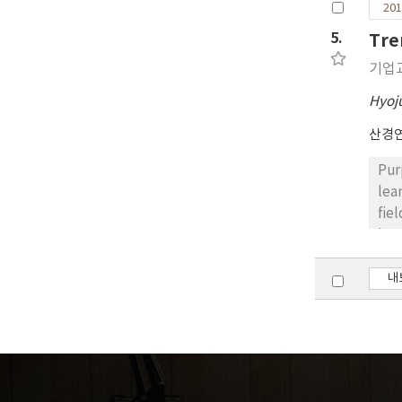
201
nee
que
5.
Tre
the
activation strategie
기업
per
Hyoj
sma
and
산경연
mos
the d
Pur
sma
lea
ins
fie
cou
lea
pro
suggest di
to 
tre
내
lea
con
The
con
learning contents. Re
lea