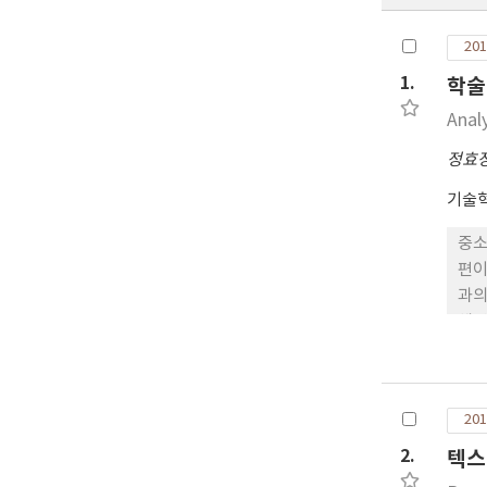
201
1.
학술
Anal
정효
기술
중소
편이
과의
해당
미치
연구
(2
201
을 
2.
텍스