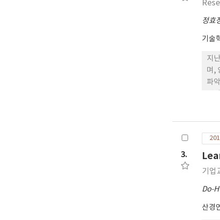
Rese
정효
기술
지난
며,
파악
년까
목받
년 
해가
201
3.
Lea
기업
Do-H
산경연