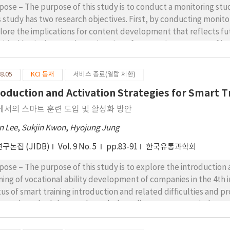
pose – The purpose of this study is to conduct a monitoring stu
s study has two research objectives. First, by conducting monito
lore the implications for content development that reflects f
ical basic data on the estimation of appropriate amount of learning. Research design, data, and met
s study is a case study of learner's learning process in e-learni
erview was made after conducting a test to measure the total am
8.05
KCI 등재
서비스 종료(열람 제한)
agement that occurred during the learning process. The tool us
roduction and Activation Strategies for Smart T
jective cognitive load measurement method. In the monitorin
page movement and mouse movement path, and identify cognitiv
에서의 스마트 훈련 도입 및 활성화 방안
ults – In the total of three research subjects, the two course
n Lee
,
Sukjin Kwon
,
Hyojung Jung
rning time, and one course showed less learning time than the le
 content development. First, it is necessary to consider the imp
구논집 (JIDB)
Vol. 9 No. 5
pp.83-91
한국유통과학회
ording to the level of the subject. Second, it is necessary to des
 learning goal level and to calculate the appropriate time accord
pose – The purpose of this study is to explore the introduction a
rning support strategy according to the learning task. This should
ining of vocational ability development of companies in the 4th 
ssary to revitalize contents design centered on learning activities such as s
us of smart training introduction and related difficulties and propose conc
lications of the examination system are as follows. First, it can b
a, and methodology – Through the online survey, we tried to co
 amount of learning centered on learning time and securing objec
ining. Questionnaires include what are the benefits, expectations,
re are various variables affecting the actual learning time in add
vey was conducted from August 21, 2017 to September 4, 2017. A