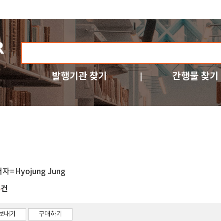
발행기관 찾기
간행물 찾기
저자=Hyojung Jung
건
5
보내기
구매하기