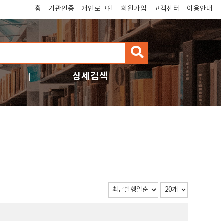
홈
기관인증
개인로그인
회원가입
고객센터
이용안내
검
색
상세검색