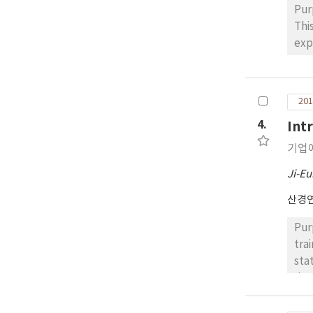
Pur
Thi
exp
empir
Thi
int
201
eng
4.
Int
sub
as 
기업
Res
Ji-Eu
lea
for
산경연
acc
the
Pur
lea
tra
nece
stat
imp
dat
the
tra
the
sur