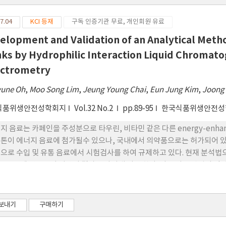
7.04
KCI 등재
구독 인증기관 무료, 개인회원 유료
elopment and Validation of an Analytical Meth
nks by Hydrophilic Interaction Liquid Chroma
ctrometry
yune Oh
,
Moo Song Lim
,
Jeung Young Chai
,
Eun Jung Kim
,
Joong
식품위생안전성학회지
Vol.32 No.2
pp.89-95
한국식품위생안전성
지 음료는 카페인을 주성분으로 타우린, 비타민 같은 다른 energy-enh
톤이 에너지 음료에 첨가될수 있으나, 국내에서 의약품으로는 허가되어 있다
으로 수입 및 유통 음료에서 시험검사를 하여 규제하고 있다. 현재 분석법으
 음료 중에 당류들이 위양성 결과를 나타내 기도 한다. 이런 기존 방법의 단점을 개선
eraction liquid chromatography coupled to electrospray io
하고, 선택성, 직선성, 검출한계, 정량한계, 정밀도, 정확성, 재현성에 대하
드라인에 부합되는 결과를 얻었다.
보내기
구매하기