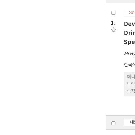
201
1.
Dev
Dri
Spe
Mi H
한국
에너
노락
속적
고,
int
개발
가이
내