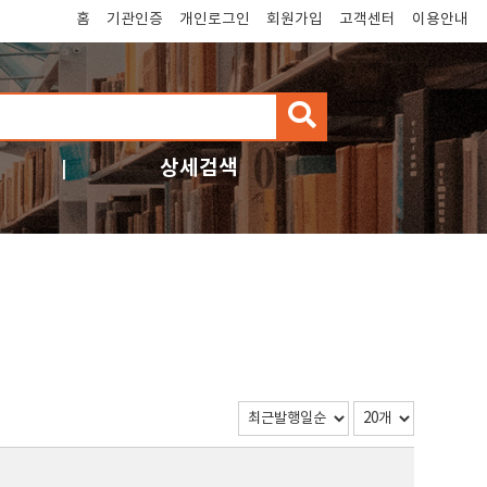
홈
기관인증
개인로그인
회원가입
고객센터
이용안내
검
색
상세검색