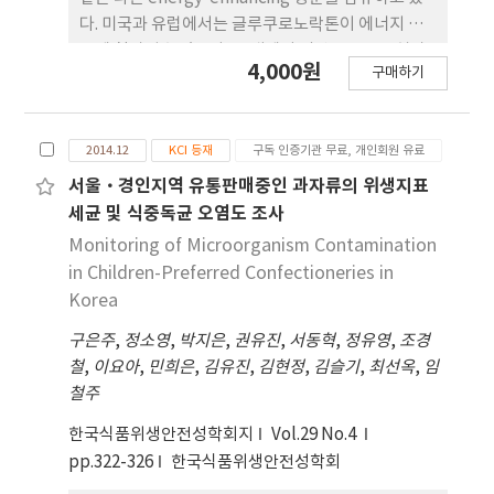
다. 미국과 유럽에서는 글루쿠로노락톤이 에너지 음
료에 첨가될수 있으나, 국내에서 의약품으로는 허가
4,000원
구매하기
되어 있다. 따라서 식품 첨가물로는 그 사용이 금지 되
어 있어, 지속적으로 수입 및 유통 음료에서 시험검사
를 하여 규제하고 있다. 현재 분석법으로 사용하는
2014.12
KCI 등재
구독 인증기관 무료, 개인회원 유료
LC-PDA 법은 복잡한 유도체화 과 정을 거치고, 음료
중에 당류들이 위양성 결과를 나타내 기도 한다. 이런
서울·경인지역 유통판매중인 과자류의 위생지표
기존 방법의 단점을 개선하기 위해 HILICESI-
세균 및 식중독균 오염도 조사
MS/MS (hydrophilic interaction liquid
Monitoring of Microorganism Contamination
chromatography coupled to electrospray
in Children-Preferred Confectioneries in
ionization tandem mass spectrometry) 를 이
Korea
용한 분석법을 개발하고, 선택성, 직선성, 검출한계,
구은주
,
정소영
,
박지은
,
권유진
,
서동혁
,
정유영
,
조경
정량한계, 정밀도, 정확성, 재현성에 대하여 분석법
철
,
이요아
,
민희은
,
김유진
,
김현정
,
김슬기
,
최선옥
,
임
유효성 검증을 수행했고, AOAC, EURACHEM 가이
철주
드라인에 부합되는 결과를 얻었다.
한국식품위생안전성학회지
Vol.29 No.4
pp.322-326
한국식품위생안전성학회