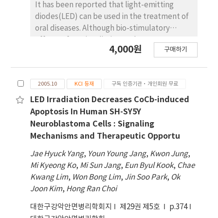
It has been reported that light-emitting
diodes(LED) can be used in the treatment of
oral diseases. Although bio-stimulatory
effects of LED irradiation such as promotes
4,000원
구매하기
stimulation of wound healing have been well
known, there are few reports about
molecular mechanism associated with cell
2005.10
KCI 등재
구독 인증기관·개인회원 무료
cycle by LED irradiation. The purpose of
present study was to examine the molecular
LED Irradiation Decreases CoCb-induced
event in cell cycle of LED irradiation on
Apoptosis In Human SH-SY5Y
primary human gingival fibroblast(hGF) in
Neuroblastoma Cells : Signaling
vitro. The source of light for irradiation was a
Mechanisms and Therapeutic Opportu
continuous-wave LED emitting at a
Jae Hyuck Yang
,
Youn Young Jang
,
Kwon Jung
,
wavelength of 635nm, and manufactured
Mi Kyeong Ko
,
Mi Sun Jang
,
Eun Byul Kook
,
Chae
that energy density was 5mW/cm2 on sample
Kwang Lim
,
Won Bong Lim
,
Jin Soo Park
,
Ok
surface. The hGF were irradiated for 1 hour at
Joon Kim
,
Hong Ran Choi
37℃ in 5% CO2 humidified chamber.
Experimental samples were acquired at 0
대한구강악안면병리학회지
제29권 제5호
p.374
(right after irradiation), 8 and 24 hour after