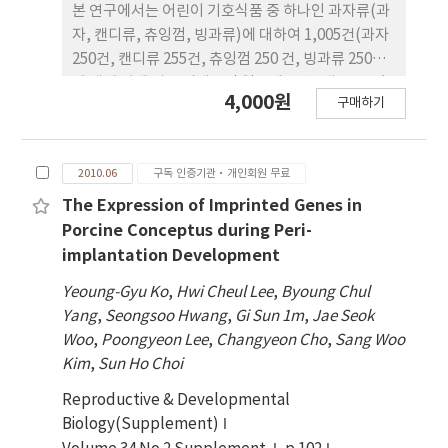
본 연구에서는 어린이 기호식품 중 하나인 과자류(과
자, 캔디류, 츄잉껌, 빙과류)에 대하여 1,005건(과자
250건, 캔디류 255건, 츄잉껌 250 건, 빙과류 250건)
에 대해 위생 지표 미생물인 일반세균 수, 대장균군/
4,000원
구매하기
대장균과 더불어 식중독 원인균인 바실러스 세레우
스, 클로스트리디움 퍼프 린젠스 및 황색포도상구균
에 대한 미생물 검사를 실시하였다. 과자류에 대한 일
2010.06
구독 인증기관·개인회원 무료
반세균 수의 경우 전체 시료의 26.8%에서 검출되었
고, 검출된 세균 수는 1.7 log CFU/g을 나타내었다.
The Expression of Imprinted Genes in
유형별로 살펴보았을 때에는 과자 250건 중 45.2%의
Porcine Conceptus during Peri-
시료에서 검출되었으며, 빙과류 28.8%, 캔디류
implantation Development
20.0% 및 츄잉껌 13.2% 순으로 검출되는 것으로 확
Yeoung-Gyu Ko
,
Hwi Cheul Lee
,
Byoung Chul
인되었다. 다른 위생지표 세균인 대장균군/대장균의
Yang
,
Seongsoo Hwang
,
Gi Sun 1m
,
Jae Seok
경우는 모든 시료에서 검출되지 않았다. 식중독균을
Woo
,
Poongyeon Lee
,
Changyeon Cho
,
Sang Woo
분석한 결과에서는 캔디류를 제외한 나머지 유형에서
Kim
,
Sun Ho Choi
바실러스 세레우스만 검출이 되었고, 평균 검출량은
1.4~1.6 log CFU/g로 현행 식품공전상의 미생물규
Reproductive & Developmental
격인 3 log CFU/g 이하 수준으로 모두 적합한 제품
Biology(Supplement)
이었다. 이는 식품공전 상에서 정 하고 있는 미생물 규