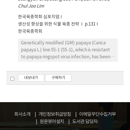
proliferation of hGF cells through transition
time-dependent manner , Diff-Quik s taining
Chul Joo Lim
from S to G2 phase.
was revealed that DNA fragmentation re
presented apoptosis was examined in CoC12-
한국육종학회 심포지엄
tl'eated group, Moreover, RPA assay of SH-
생산성 향상을 위한 식물 육종 전략
p.131
SY5Y cclls lIs ing val'iolls apoptosis-related
한국육종학회
molecllles showed that the apoptotic cell
population was mcreased J-loweve. there
Genetically modified (GM) papaya (Carica
was sorne signifïcant change in LED irradiatied
papaya L.) line 55-1 (55-1), which is resistant
cells aftel' treatement of CoC12 The main
to papaya ringspot virus infection, has been
mechanism for Lhese a poptosis appearecl to
marketed internationally. Many countries
be mito c hondriεt - m ecliated pathway, such
such as the European Union, Japan, and
as cytochrome- c‘ caspase-9, caspase-3,
Korea have a mandatory safety assessment,
내보내기
구매하기
pro-apototic protein ßax, anti-apototic
approval and labeling regulations for GM
protein Bcl-2, and death receptor•
foods. Thus, there is a need for specific
mediated pathway, such as Fas, cas pase- 8, a
methods for detecting 55-1. In this study, we
ncl TNFRl These results demonstrate that
established a real-time PCR detection
CoCI2 induce apoptosis in SH-SY5Y via
method applicable to 55-1 for a variety of
회사소개
개인정보취급방침
이메일무단수집거부
different dual apop tosis pathway through
papaya products. The limit of detection was
원문뷰어설치
도서관 담당자
death receptor pathway as well as
possible for fresh papaya fruit up to dilutions