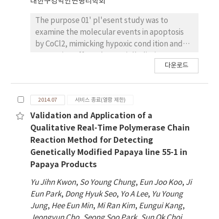
대한구강악안면병리학회
irradiation. To investigate the molecular
mechanisms associated with cell cycle,
The purpose 01' pl'esent study was to
growth phase was determined by flow
examine the molecular events in apoptosis
cytometry and mRNA expression of cyclin A,
by CoCl2, mimicking hypoxic cond ition and
cyclin B, cyclin D1, cyclin E, cdc2, PCNA, p18,
recovering effects by LED ir l'adiation on
다운로드
p27, p21, and p53 were determined by real
Human SH-SY5Y neuroblastoma cells The
time RT-PCR. Flow cytometric analysis
SOUl'ce 0 1' light for ir l'adiation was a
demonstrated the percentage of cells in the
continuous-wave LED emitting at a wavelenl
2014.07
서비스 종료(열람 제한)
G1 and S phase were decreased, but the G2
양h of 590 nm, and manufactured that ene
phase increased, which showed cells
rgy density was 5 mW!cm2 on sample surface,
Validation and Application of a
irradiated by LED were transitioned from S to
After ir l'adiation, cell viabi lity was measured
Qualitative Real-Time Polymerase Chain
G2 phase. For mRNA expression, cyclin B,
with BrdU , cell morphol ogy was examined
Reaction Method for Detecting
cdc2, PCNA and p53 were increased at 0 hour
with Diff- Quik staining, cell signaling was
Genetically Modified Papaya line 55-1 in
after irradiation, and most of cell cycle
monitored with various apoptosis-related
Papaya Products
molecules were increased at 8 hour after
molecules using RNase Pl'otection
Yu Jihn Kwon
,
So Young Chung
,
Eun Joo Koo
,
Ji
irradiation. At 24 hour after irradiation, cyclin
Assay(RPA) , W11en treated with CoC12,
Eun Park
,
Dong Hyuk Seo
,
Yo A Lee
,
Yu Young
A, cyclin E, PCNA and p18 were increased.
apoptotic induction was found in the SH-
Jung
,
Hee Eun Min
,
Mi Ran Kim
,
Eungui Kang
,
Taken together, LED irradiation induced
SY5Y cells in a concentration-dependent and
Jeongyun Cho
,
Seong Soo Park
,
Sun Ok Choi
,