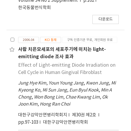
Volume 34 No 2 Supplement
p.102
격에 비해서는 낮은 수치로 식품의 제조·유통에는
한국동물번식학회
문제가 없는 것으로 보이지만, 식중독 민감도가 높은
다운로드
어린이들에게 안전한 식품을 제공하기 위해 합리적이
고 과학적인 미생물 기준규격을 고려해야 한다.
2006.04
KCI 등재
구독 인증기관 무료, 개인회원 유료
사람 치은모세포의 세포주기에 미치는 light-
emitting diode 조사 효과
Effect of Light-emitting Diode Irradiation on
Cell Cycle in Human Gingival Fibroblast
Jung Hye Kim
,
Youn Young Jang
,
Kwon Jung
,
Mi
Kyeong Ko
,
Mi Sun Jang
,
Eun Byul Kook
,
Min A
Chong
,
Won Bong Lim
,
Chae Kwang Lim
,
Ok
Joon Kim
,
Hong Ran Choi
대한구강악안면병리학회지
제30권 제2호
pp.97-103
대한구강악안면병리학회