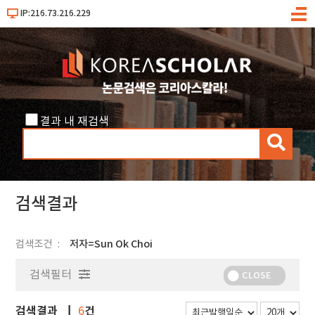
IP:216.73.216.229
메
뉴
결과 내 재검색
검
색
검색결과
검색조건
저자=Sun Ok Choi
검색필터
CLOSE
검색결과
건
6