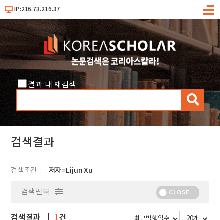
IP:216.73.216.37
메
뉴
결과 내 재검색
검
색
검색결과
검색조건
저자=Lijun Xu
검색필터
CLOSE
검색결과
건
1