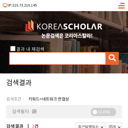
IP:216.73.216.145
메
뉴
결과 내 재검색
검
색
검색결과
검색조건
키워드=네트워크 연결성
검색필터
CLOSE
검색결과
건
3