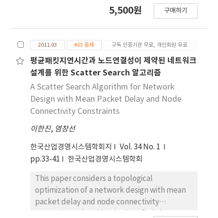
그래프이론의 지수들로 정량화하여 두 상태의 특성을
5,500원
구매하기
비교⋅분석하기 위한 목적으로 수행되었다. 네트워크
의 특성을 구조화하기 위해 잠재프로파일분석을 통해
‘안정 상태’에서 각각 3개의 프로파일과 ‘인지처
2011.03
KCI 등재
구독 인증기관 무료, 개인회원 유료
리 상태’에서 공통으로 2개 프로파일을 식별하였으
며, 그 결과에 대한 심리적 개인차의 타당성 을 확보하
평균패킷지연시간과 노드연결성이 제약된 네트워크
기 위하여 성격6요인 구조와의 영향관계를 검증하였
설계를 위한 Scatter Search 알고리즘
다. 결과로써 개안상태의 뇌가 가장 높은 Efficiency
A Scatter Search Algorithm for Network
를 보여 정보처리의 비용 절감을 위해 효율적인 자원
Design with Mean Packet Delay and Node
관리를 한다는 사실을 확인하였으며, 시각정보의 유
Connectivity Constraints
무에 따른 ‘안정 상태’ 간의 유의미한 차이와 ‘추
이한진
,
염창선
상적사고 처리상태’에서의 모듈화 경향을 확인하였
다. 또한 LPA 프로파일의 특성 분류를 통해 인지처리
한국산업경영시스템학회지
Vol. 34 No. 1
의 종류가 달라져도 신경네트워크 수준에서는 공통된
pp.33-41
한국산업경영시스템학회
패턴이 존재할 수 있다는 사실과 ‘빠르고 효율적인
국소적 처리’ 유형과 ‘느리지만 통합적인 분산 처
This paper considers a topological
리’의 전략이 차별적으로 존재함을 확인하였다. 본
optimization of a network design with mean
연구의 결과는 뇌 네트워크의 기능적 연결성이 다양
packet delay and node connectivity
한 정신활동과 직접적으로 연관되어 있다는 사실을
constraints. The objective is to find the