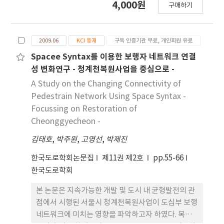
4,000원
뒷받침 한다.
구매하기
topological layout of links, at minimal cost.
This Problem is known to be NP-hard. To
efficiently so
2009.06
KCI 등재
구독 인증기관 무료, 개인회원 유료
Spacee Syntax를 이용한 보행자 네트워크 연결
성 변화연구 - 청계천복원사업을 중심으로 -
A Study on the Changing Connectivity of
Pedestrain Network Using Space Syntax -
Focussing on Restoration of
Cheonggyecheon -
김태호
,
박주원
,
고영선
,
박제진
한국도로학회논문집
제11권 제2호
pp.55-66
한국도로학회
본 논문은 지속가능한 개발 및 도시 내 균형발전의 관
점에서 시행된 서울시 청계천복원사업이 도심부 보행
네트워크에 미치는 영향을 파악하고자 하였다. 복원