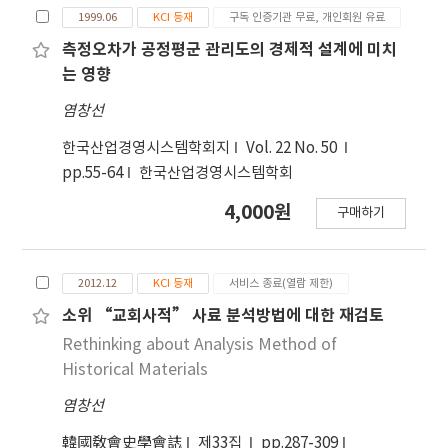
1999.06
KCI 등재
구독 인증기관 무료, 개인회원 유료
측정오차가 공정평군 관리도의 경제적 설계에 미치
는 영향
염창선
한국산업경영시스템학회지
Vol. 22 No. 50
pp.55-64
한국산업경영시스템학회
4,000원
구매하기
2012.12
KCI 등재
서비스 종료(열람 제한)
소위 “교회사적” 사료 분석방법에 대한 재검토
Rethinking about Analysis Method of
Historical Materials
염창선
韓國敎會史學會誌
제33집
pp.287-309