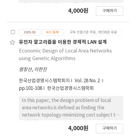
the topological layout of links, at maximal
4,000원
구매하기
reliability, under the constraint that the
network cost is less or equal than a giv
2005.06
KCI 등재
구독 인증기관 무료, 개인회원 유료
유전자 알고리즘을 이용한 경제적 LAN 설계
Economic Design of Local Area Networks
using Genetic Algorithms
염창선
,
이한진
한국산업경영시스템학회지
Vol. 28 No. 2
pp.101-108
한국산업경영시스템학회
In this paper, the design problem of local
area networks is defined as finding the
network topology minimizing cost subject to
reliability constraint. The design problem
4,000원
구매하기
includes issues such as multiple choices of