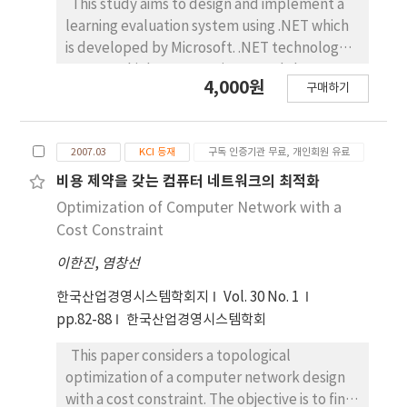
This study aims to design and implement a
learning evaluation system using .NET which
is developed by Microsoft. .NET technology
supports higher processing speed than ASP
4,000원
구매하기
technology. The learning evaluation system is
based on the web, consists of admini
2007.03
KCI 등재
구독 인증기관 무료, 개인회원 유료
비용 제약을 갖는 컴퓨터 네트워크의 최적화
Optimization of Computer Network with a
Cost Constraint
이한진
,
염창선
한국산업경영시스템학회지
Vol. 30 No. 1
pp.82-88
한국산업경영시스템학회
This paper considers a topological
optimization of a computer network design
with a cost constraint. The objective is to find