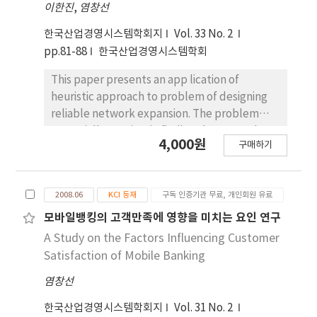
이한진
,
염창선
한국산업경영시스템학회지
Vol. 33 No. 2
pp.81-88
한국산업경영시스템학회
This paper presents an app lication of
heuristic approach to problem of designing
reliable network expansion. The problem
essentially consists in finding the network
4,000원
구매하기
topology that satisfies given set of reliability
constraints. To efficiently solve the pr
2008.06
KCI 등재
구독 인증기관 무료, 개인회원 유료
모바일뱅킹의 고객만족에 영향을 미치는 요인 연구
A Study on the Factors Influencing Customer
Satisfaction of Mobile Banking
염창선
한국산업경영시스템학회지
Vol. 31 No. 2