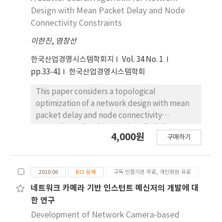
Design with Mean Packet Delay and Node
Connectivity Constraints
이한진
,
염창선
한국산업경영시스템학회지
Vol. 34 No. 1
pp.33-41
한국산업경영시스템학회
This paper considers a topological
optimization of a network design with mean
packet delay and node connectivity
constraints. The objective is to find the
4,000원
구매하기
topological layout of links, at minimal cost.
This Problem is known to be NP-hard. To
efficiently so
2010.06
KCI 등재
구독 인증기관 무료, 개인회원 유료
네트워크 카메라 기반 인스턴트 메신저의 개발에 대
한 연구
Development of Network Camera-based