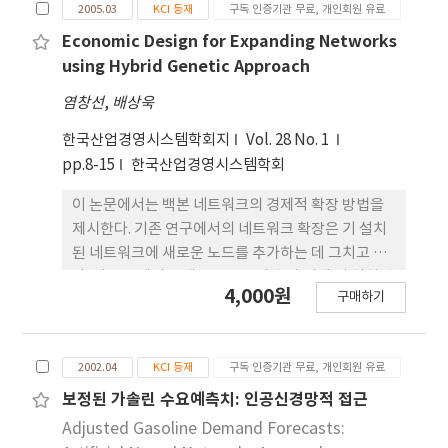
2005.03
KCI 등재
구독 인증기관 무료, 개인회원 유료
Economic Design for Expanding Networks
using Hybrid Genetic Approach
염창선
,
배상욱
한국산업경영시스템학회지
Vol. 28 No. 1
pp.8-15
한국산업경영시스템학회
이 논문에서는 백본 네트워크의 경제적 확장 방법을
제시한다. 기존 연구에서의 네트워크 확장은 기 설치
된 네트워크에 새로운 노드를 추가하는 데 그치고 있
다. 이 논문에서는 새로운 노드의 추가 외에 기 설치된
4,000원
구매하기
링크의 용량 확장 까지를 고려하는 경제적 확장 설계
방법을 제시한다. 경제적 네트워크 확장은기 설치된
네트워크와 perform-ability를 제약조건으로 하면
2002.04
KCI 등재
구독 인증기관 무료, 개인회원 유료
서 비용을 최소화하는 문제로 표현된다. 효율적인 해
외 탐색을 위해 이진과 K진이 혼용된 하이
보정된 가솔린 수요예측치: 인공신경망적 접근
Adjusted Gasoline Demand Forecasts: