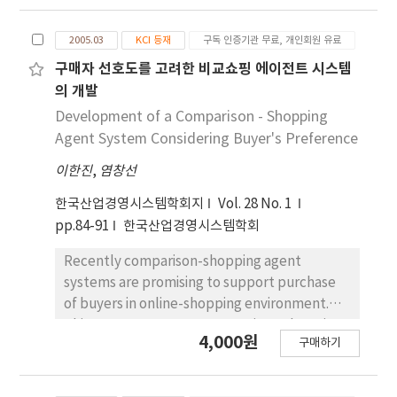
link type for each possible link, multipl
2005.03
KCI 등재
구독 인증기관 무료, 개인회원 유료
구매자 선호도를 고려한 비교쇼핑 에이전트 시스템
의 개발
Development of a Comparison - Shopping
Agent System Considering Buyer's Preference
이한진
,
염창선
한국산업경영시스템학회지
Vol. 28 No. 1
pp.84-91
한국산업경영시스템학회
Recently comparison-shopping agent
systems are promising to support purchase
of buyers in online-shopping environment.
This paper proposes a comparison-shopping
4,000원
구매하기
agent system considered easy access and
buyer's preference. Easy access is achieved
by minimiz