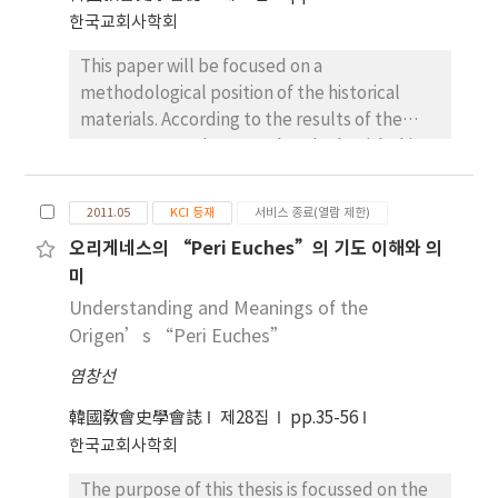
한국교회사학회
This paper will be focused on a
methodological position of the historical
materials. According to the results of the
current researches, man has dealt with this
question in two directions as the following:
the perspectives of historical theology and
2011.05
KCI 등재
서비스 종료(열람 제한)
church history. However, this resolution
오리게네스의 “Peri Euches”의 기도 이해와 의
makes to put each of the disciplines in a
미
intermediate position between these two
extremes, or at best in one of the two. Now,
Understanding and Meanings of the
for the raised question, psychoanalytical
Origen’s “Peri Euches”
elements should be considered in the whole
염창선
process of the reconstructing historical fact,
because these have been involved in every of
韓國敎會史學會誌
제28집
pp.35-56
the four steps from happening of historical
한국교회사학회
events to reconstruction of the historical
The purpose of this thesis is focussed on the
realty. The interpretation of the historical