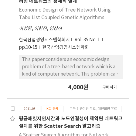
리형 네트워크의 경제적 설계
Economic Design of Tree Network Using
Tabu List Coupled Genetic Algorithms
이성환
,
이한진
,
염창선
한국산업경영시스템학회지
Vol. 35 No. 1
pp.10-15
한국산업경영시스템학회
This paper considers an economic design
problem of a tree-based network which is a
kind of computer network. This problem can
be modeling to be an objective function to
4,000원
구매하기
minimize installation costs, on the
constraints of spanning tree and maximum
traffic c
2011.03
KCI 등재
구독 인증기관 무료, 개인회원 유료
평균패킷지연시간과 노드연결성이 제약된 네트워크
설계를 위한 Scatter Search 알고리즘
A Scatter Search Algorithm for Network