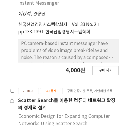
Instant Messenger
이강석
,
염창선
한국산업경영시스템학회지
Vol. 33 No. 2
pp.133-139
한국산업경영시스템학회
PC camera-based instant messenger have
problems of video image break/delay and
noise. The reason is caused by a composed
problem that PC Camera is belong to the
4,000원
구매하기
connected PC and operating in the Pc. This
research suggests an instant messenger that
llses n
2010.06
KCI 등재
구독 인증기관 무료, 개인회원 유료
Scatter Search를 이용한 컴퓨터 네트워크 확장
의 경제적 설계
Economic Design for Expanding Computer
Networks U sing Scatter Search