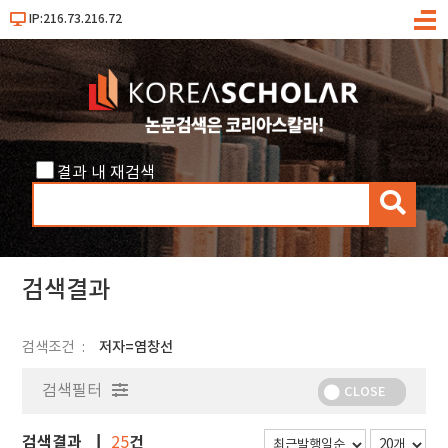
IP:216.73.216.72
메
뉴
결과 내 재검색
검
색
검색결과
검색조건
저자=염창선
검색필터
CLOSE
검색결과
건
25