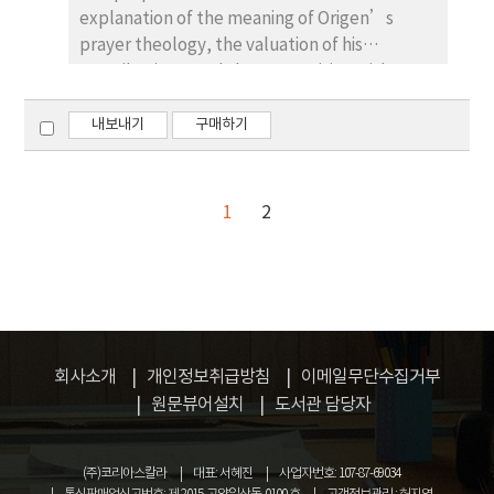
explanation of the meaning of Origen’s
materials needs the so-called “paradigm
prayer theology, the valuation of his
shift” of the methodology. Finally, this will
contributions, and the comparision with
allow to go beyond the limits of the
Jesus’s understanding of the prayer.
deficiency of the historical materials.
Opponents against the prayer argued that
내보내기
구매하기
there is no need to pray, because God knows
what the human wants and needs. In
addition, God loved the creation and led
1
2
them to salvation without prayer. Not only
the divine will and providence can not be
changed by the human prayer, but also
human free will is opposed to God’s
providence. In relation to that arguments
Origen asserted that human prayer means
회사소개
개인정보취급방침
이메일무단수집거부
that God’s providence and human free will
원문뷰어설치
도서관 담당자
work together. The human is cooperating
with God through the prayer as an expression
of man’s free will. According to Origen,
(주)코리아스칼라
대표: 서혜진
사업자번호: 107-87-69034