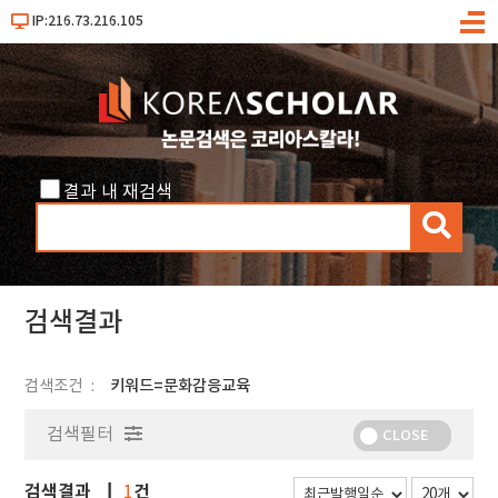
IP:216.73.216.105
메
뉴
결과 내 재검색
검
색
검색결과
검색조건
키워드=문화감응교육
검색필터
CLOSE
검색결과
건
1