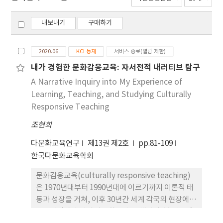
내보내기
구매하기
2020.06
KCI 등재
서비스 종료(열람 제한)
내가 경험한 문화감응교육: 자서전적 내러티브 탐구
A Narrative Inquiry into My Experience of
Learning, Teaching, and Studying Culturally
Responsive Teaching
조현희
다문화교육연구
제13권 제2호
pp.81-109
한국다문화교육학회
문화감응교육(culturally responsive teaching)
은 1970년대부터 1990년대에 이르기까지 이론적 태
동과 성장을 거쳐, 이후 30년간 세계 각국의 현장에서
교육과정과 수업의 다양화를 추동 해왔다. 본 연구에