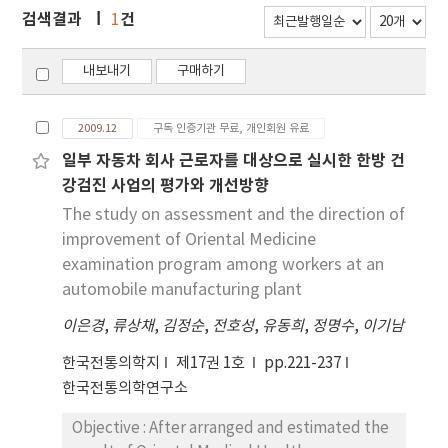
검색결과
건
1
내보내기
구매하기
2009.12
구독 인증기관 무료, 개인회원 유료
일부 자동차 회사 근로자를 대상으로 실시한 한방 건
강검진 사업의 평가와 개선방향
The study on assessment and the direction of
improvement of Oriental Medicine
examination program among workers at an
automobile manufacturing plant
이은경
,
류상채
,
김정순
,
전호성
,
유동희
,
정명수
,
이기남
한국전통의학지
제17권 1호
pp.221-237
한국전통의학연구소
Objective : After arranged and estimated the