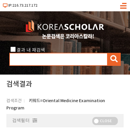
IP:216.73.217.172
메
뉴
결과 내 재검색
검
색
검색결과
검색조건
키워드=Oriental Medicine Examination
Program
검색필터
CLOSE