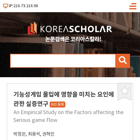
IP:216.73.216.90
메
뉴
검
색
기능성게임 몰입에 영향을 미치는 요인에
북
마
관한 실증연구
KCI 등재
크
An Empirical Study on the Factors affecting the
Serious game Flow
박정은
,
최용석
,
권혁인