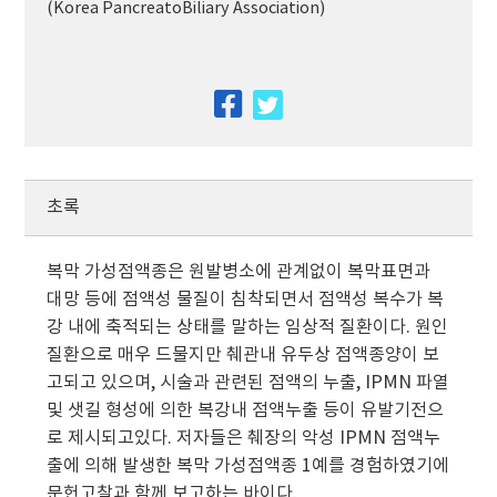
(Korea PancreatoBiliary Association)
facebook
twitter
초록
복막 가성점액종은 원발병소에 관계없이 복막표면과
대망 등에 점액성 물질이 침착되면서 점액성 복수가 복
강 내에 축적되는 상태를 말하는 임상적 질환이다. 원인
질환으로 매우 드물지만 췌관내 유두상 점액종양이 보
고되고 있으며, 시술과 관련된 점액의 누출, IPMN 파열
및 샛길 형성에 의한 복강내 점액누출 등이 유발기전으
로 제시되고있다. 저자들은 췌장의 악성 IPMN 점액누
출에 의해 발생한 복막 가성점액종 1예를 경험하였기에
문헌고찰과 함께 보고하는 바이다.