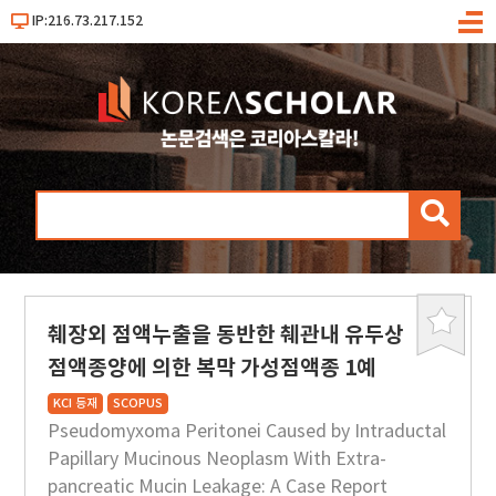
IP:216.73.217.152
메
뉴
검
색
췌장외 점액누출을 동반한 췌관내 유두상
북
마
점액종양에 의한 복막 가성점액종 1예
크
KCI 등재
SCOPUS
Pseudomyxoma Peritonei Caused by Intraductal
Papillary Mucinous Neoplasm With Extra-
pancreatic Mucin Leakage: A Case Report