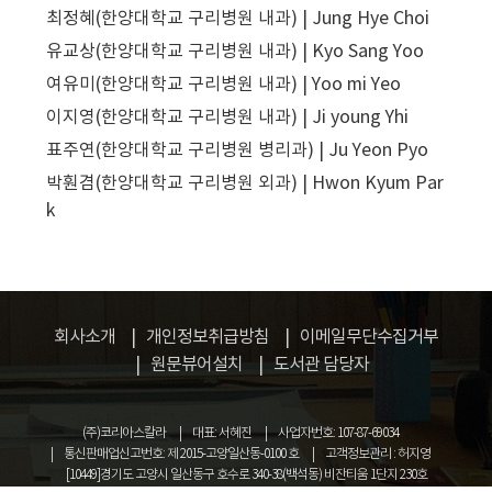
최정혜(한양대학교 구리병원 내과) | Jung Hye Choi
유교상(한양대학교 구리병원 내과) | Kyo Sang Yoo
여유미(한양대학교 구리병원 내과) | Yoo mi Yeo
이지영(한양대학교 구리병원 내과) | Ji young Yhi
표주연(한양대학교 구리병원 병리과) | Ju Yeon Pyo
박훤겸(한양대학교 구리병원 외과) | Hwon Kyum Par
k
회사소개
개인정보취급방침
이메일무단수집거부
원문뷰어설치
도서관 담당자
(주)코리아스칼라
대표: 서혜진
사업자번호: 107-87-69034
통신판매업신고번호: 제 2015-고양일산동-0100 호
고객정보관리 : 허지영
[10449]경기도 고양시 일산동구 호수로 340-38(백석동) 비잔티움 1단지 230호