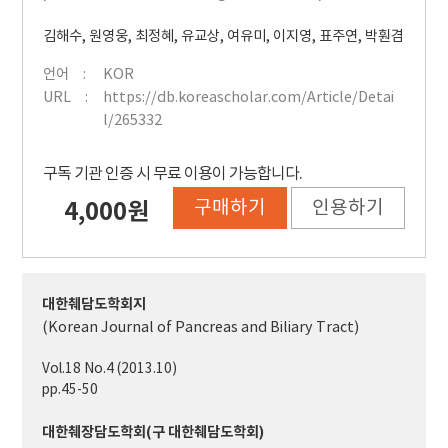
김해수
,
원영웅
,
최정혜
,
유교상
,
여유미
,
이지영
,
표주연
,
박훤겸
언어
KOR
URL
https://db.koreascholar.com/Article/Detai
l/265332
구독 기관 인증 시 무료 이용이 가능합니다.
구매하기
인용하기
4,000원
대한췌담도학회지
(Korean Journal of Pancreas and Biliary Tract)
Vol.18 No.4 (2013.10)
pp.45-50
대한췌장담도학회(구 대한췌담도학회)