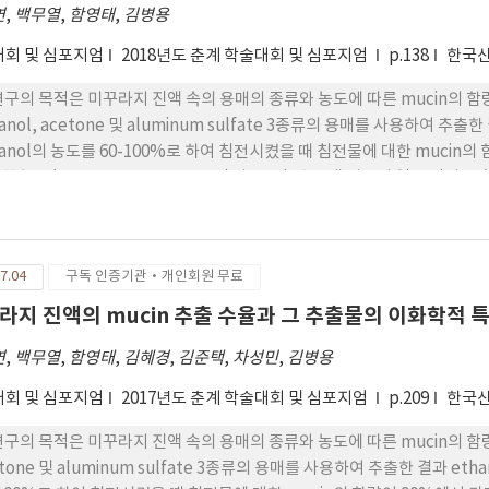
연
,
백무열
,
함영태
,
김병용
회 및 심포지엄
2018년도 춘계 학술대회 및 심포지엄
p.138
한국
연구의 목적은 미꾸라지 진액 속의 용매의 종류와 농도에 따른 mucin의 
hanol, acetone 및 aluminum sulfate 3종류의 용매를 사용하여 추
hanol의 농도를 60-100%로 하여 침전시켰을 때 침전물에 대한 mucin
한 농도(1.25%, 2.5%, 5%, 10%)의 mucin수용액 시료의 열 안정성을
 나타났다. Mucin 침전물의 농도에 따라 다른 mucin 수용액을 제조하여
을 가지고 있는 것으로 나타났다. 그리고 그 특성은 점도가 높아짐에 따라 
에서는 gram-negative균과 gram-positive균 모두에서 나타났으며 g
7.04
구독 인증기관·개인회원 무료
미꾸라지 mucin의 항균능력, 점탄성 그리고 열안정성의 성질 등과 같은
데이터로 사용하고자 한다.
라지 진액의 mucin 추출 수율과 그 추출물의 이화학적 
연
,
백무열
,
함영태
,
김혜경
,
김준택
,
차성민
,
김병용
회 및 심포지엄
2017년도 춘계 학술대회 및 심포지엄
p.209
한국
연구의 목적은 미꾸라지 진액 속의 용매의 종류와 농도에 따른 mucin의 함량
etone 및 aluminum sulfate 3종류의 용매를 사용하여 추출한 결과 et