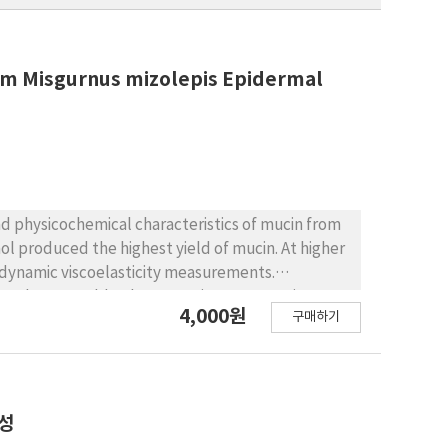
rom Misgurnus mizolepis Epidermal
and physicochemical characteristics of mucin from
l produced the highest yield of mucin. At higher
 dynamic viscoelasticity measurements.
is a thermostable glycoprotein. Denaturation
4,000원
구매하기
ed the growth of both Escherichia coli and
 Mucin also exhibited antioxidant activity,
e activity and MMP-1 & MMP-2 expression activity,
 effective in moisturizing and anti-aging the skin.
 have great potential as a non-food material in
특성