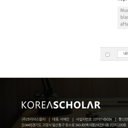
TGa
Muc
bla
aft
whe
wer
the
syn
내
rec
asy
rec
bla
rec
bla
syn
thi
tra
(주)코리아스칼라
대표: 서혜진
사업자번호: 107-87-69034
통신판매
dep
[10449]경기도 고양시 일산동구 호수로 340-38(백석동) 비잔티움 1단지 230호