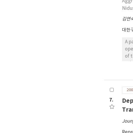
Aggr
Nidu
김연
대한
A p
ope
of 
sub
exc
des
fil
200
con
mic
7.
Dep
mat
Tra
of 
pos
Joung
the
Repr