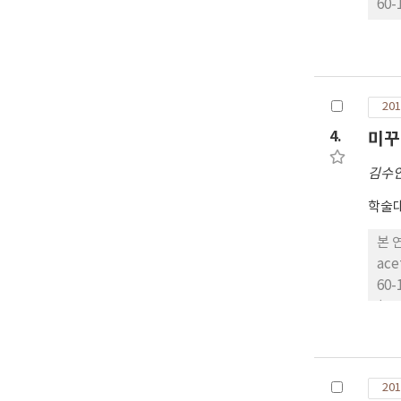
60
2.
Mu
ne
하여
201
4.
미꾸
김수
학술대
본 
ac
60
(p
따라
서는
품소
201