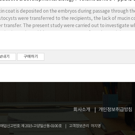
se-4.
in coat is deposited on the embryos during passage through the 
stocysts were transferred to the recipients, the lack of mucin c
er transfer. The present study were carried out to investigate 
n in vitro cultured blastocysts were transferred to recipients.
e collected by flushing oviducts. These embryos cultured for 7
se blastocysts were transferred to the oviduct of asynchronize
chronized recipient. To confirm deposition of the mucin coat, b
보내기
구매하기
overed at 24 and 48 hours after the transfer. Fifty eight percen
nchronous recipient at 24 hours after transfer and 92.9% of bl
ipient were 0～10 ㎛ of mucin coat thickness. And 11.8% of blast
stocysts from asynchronized recipients were in 11～20 ㎛ of muc
overed from uterus at 48 hours after transfer, 87.0% of blastoc
stocyst from synchronized recipients were in 0～10 ㎛ of mucin c
chronized recipients and 4.4% of blastocysts from asynchronize
회사소개
개인정보취급방침
ckness. From these results it is speculated that the low implanta
nsferred to oviduct of recipient was caused by high degeneratio
업신고번호: 제 2015-고양일산동-0100 호
고객정보관리 : 허지영
osition of mucin coat.