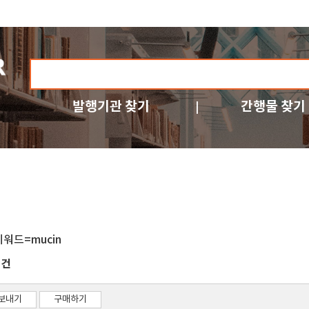
발행기관 찾기
간행물 찾기
키워드=mucin
건
7
보내기
구매하기