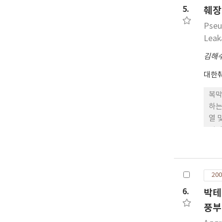
5.
췌장
Pseu
Leak
김해
대한
복막
하는
열 
성점
200
6.
박테
풍부