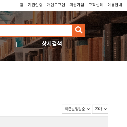
홈
기관인증
개인로그인
회원가입
고객센터
이용안내
검
색
상세검색