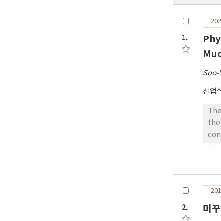
202
1.
Phy
Mu
Soo-
산업
The
the
con
Dif
ent
Bac
equ
201
and
Thu
2.
미꾸
vari