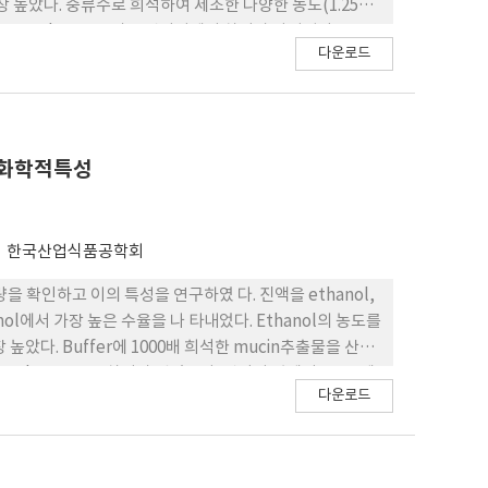
장 높았다. 중류수로 희석하여 제조한 다양한 농도(1.25%,
 온도, peak 온도 그리고 엔탈피에서 차이가 나타났다.
다운로드
tive균 모두에서 항균능력이 나타났으며 특히 gram-
 농도에 따른 열안정성, 항균능력과 항산화능 성질 등을 이용
이화학적특성
한국산업식품공학회
을 확인하고 이의 특성을 연구하였 다. 진액을 ethanol,
anol에서 가장 높은 수율을 나 타내었다. Ethanol의 농도를
높았다. Buffer에 1000배 희석한 mucin추출물을 산성
와 peak 온도는 큰 차이가 없었으나. 엔탈피 값에서는 pH에
다운로드
tive균에서는 나타나지 않았으나 gram-positive균에
성, 항균능력과 점탄성의 성질 등을 이용하여 앞으로의 비 식