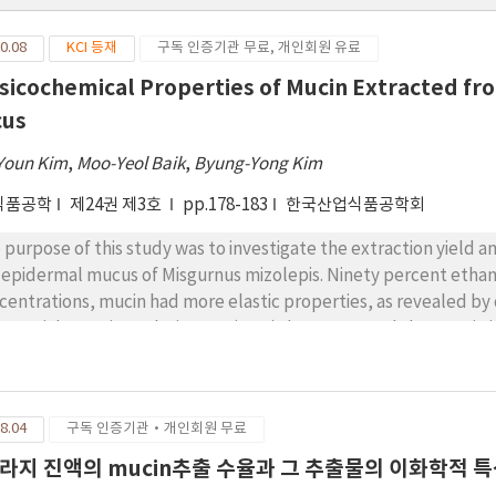
0.08
KCI 등재
구독 인증기관 무료, 개인회원 유료
sicochemical Properties of Mucin Extracted f
cus
Youn Kim
,
Moo-Yeol Baik
,
Byung-Yong Kim
식품공학
제24권 제3호
pp.178-183
한국산업식품공학회
 purpose of this study was to investigate the extraction yield 
 epidermal mucus of Misgurnus mizolepis. Ninety percent ethano
centrations, mucin had more elastic properties, as revealed by
ferential scanning calorimetry (DSC) demonstrated that mucin 
halpy increased as mucin concentration increased. Mucin inhibit
illus cereus, but had better antimicrobial activity in the former.
ivalent to 66.64% of that of L-cysteine. Mucin inhibited elastas
8.04
구독 인증기관·개인회원 무료
 induced hyaluronic acid expression. It is indicating that mucin is
s, mucin from the epidermal mucus of Misgurnus mizolepis could
라지 진액의 mucin추출 수율과 그 추출물의 이화학적 
ous industries.