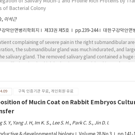
egation of Salivary Mucin-1 and Proline Rich Proteins by Tra
s of Bacterial Colony
숙
,
이석근
구강악안면병리학회지
제33권 제5호
pp.239-244
대한구강악안면
atient complaining of severe pain in the right submandibular are
ration, the submandibular gland was much indurated, and large
the salivary gland. The removed salivary gland contained a huge s
mandibular gland, which had an intact grayish-white surface in o
retory ducts were extensively dilated without extravasation of 
troyed by the granulomatous r eaction. Most of a cinar cells we
led with exudative materials. The microsections of sialolith showe
4.09
구독 인증기관 무료, 개인회원 유료
taining amorphous basophilic material in the center, in which a 
roorganisms were found. In the center of sialolith numerous 
osition of Mucin Coat on Rabbit Embryos Cultur
erials which were strongly positive for the antibody of mucin-1
nsfer
the bacterial colonies proline rich proteins (PRPs) were condens
itive reaction of transglutaminase 4 (TGase-4). These data sugges
 S. Y
,
Yang J. H
,
Im K. S.
,
Lee S. H.
,
Park C. S.
,
Jin D. I.
 primary nidus of bacterial colony aggregated with salivary muci
oductive & developmental biology
Volume 28 No 3
pp.141-