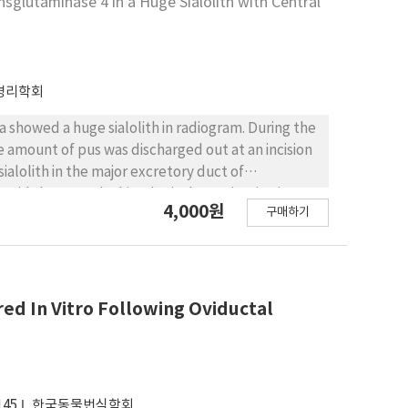
nsglutaminase 4 in a Huge Sialolith with Central
병리학회
a showed a huge sialolith in radiogram. During the
 amount of pus was discharged out at an incision
ialolith in the major excretory duct of
void shape. In the histological examination its
4,000원
구매하기
saliva, and the involved salivary gland was almost
re d isappeared and r eplaced by ductal cells
d typical laminar structures of calcification
lot of Gram positive and Gram negative
microorganisms were admixed with mucinous
ed In Vitro Following Oviductal
, and formed multiple colonies. In the periphery
ely localized, and followed by the consistent
t that the sialolith of this study is formed from
n-1 and PRPs by the crosslinking reaction of
145
한국동물번식학회