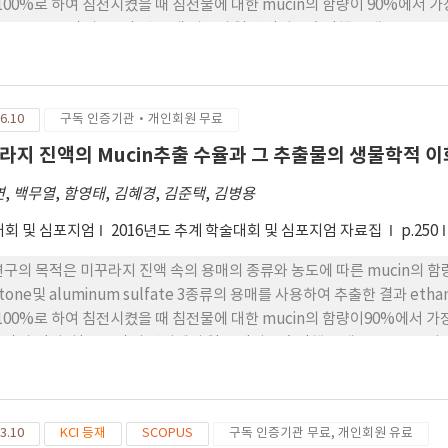
-100%로 하여 침전시켰을 때 침전물에 대한 mucin의 함량이 90%에서 가
5%, 5%, 10%)의 mucin수용액 시료의 열 안정성을 측정했을 때 onset
cin침전물을 이용한 항균능력에서는 gram-negative균과 gram-posi
gative균에서 더 큰 항균능력이 나타났다. 이와 같은 미꾸라지 mucin의
 앞으로의 비 식품소재개발에 기초 데이터로 사용하고자 한다.
6.10
구독 인증기관·개인회원 무료
라지 진액의 Mucin추출 수율과 그 추출물의 생물학적 
연
,
백무열
,
함영태
,
김혜경
,
김준택
,
김병용
회 및 심포지엄
2016년도 추계 학술대회 및 심포지엄 자료집
p.250
연구의 목적은 미꾸라지 진액 속의 용매의 종류와 농도에 따른 mucin의 함량
etone및 aluminum sulfate 3종류의 용매를 사용하여 추출한 결과 eth
-100%로 하여 침전시켰을 때 침전물에 대한 mucin의 함량이90%에서 가장 
H 2)과 염기성(pH 12)의 범위에서 열 안정성을 측정했을 때 onset온도
 큰 차이가 나타났다. Mucin침전물을 이용한 항균능력에 서는 gram-nega
 항균능력이 나타났다. 이와 같은 미꾸라지 mucin의 pH에 따른 열안정
재개발에 기초 데이터로 사용하고자 한다.
3.10
KCI 등재
SCOPUS
구독 인증기관 무료, 개인회원 유료