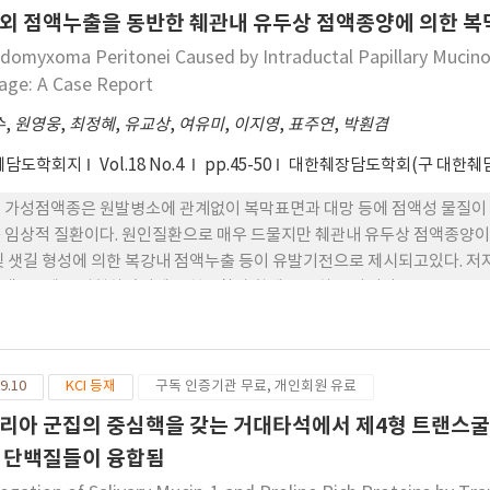
외 점액누출을 동반한 췌관내 유두상 점액종양에 의한 복
domyxoma Peritonei Caused by Intraductal Papillary Mucin
age: A Case Report
수
,
원영웅
,
최정혜
,
유교상
,
여유미
,
이지영
,
표주연
,
박훤겸
췌담도학회지
Vol.18 No.4
pp.45-50
대한췌장담도학회(구 대한췌
 가성점액종은 원발병소에 관계없이 복막표면과 대망 등에 점액성 물질이 
 임상적 질환이다. 원인질환으로 매우 드물지만 췌관내 유두상 점액종양이 보
및 샛길 형성에 의한 복강내 점액누출 등이 유발기전으로 제시되고있다. 저자
액종 1예를 경험하였기에 문헌고찰과 함께 보고하는 바이다.
9.10
KCI 등재
구독 인증기관 무료, 개인회원 유료
리아 군집의 중심핵을 갖는 거대타석에서 제4형 트랜스굴
 단백질들이 융합됨