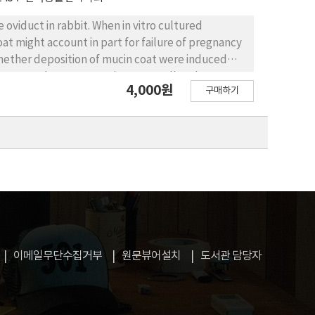
oviduct in rabbit. When in vitro cultured
oat might account in part for failure of pregnancy
whether deposition of mucin coat were induced
 At 19 ～20 hours post-coitus one-cell embryos
4,000원
구매하기
2 hours were reached to blastocyst stage. And
d (one day later than the donors) and
lastocysts transferred to the oviduct were
t of blastocysts recovered from uterus of
astocysts recovered from uterus of synchronous
ocysts of asynchronized recipients and 7.1% of
in coat thickness. When blastocysts were
ysts from asynchronized recipients and 5.9% of
oat thickness. And 76.5% of blastocysts of
d recipients were in 11～20 ㎛ of mucin coat
이메일무단수집거부
원문뷰어설치
도서관 담당자
tion rate of in vitro cultured rabbit blastocysts
n of the embryo after transfer and inappropriate