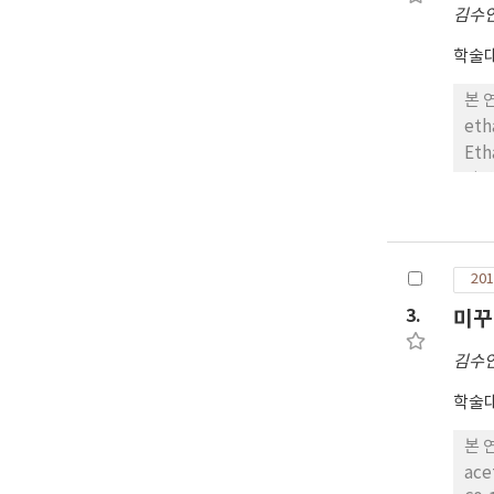
김수
학술대
본 
et
Et
다양
이가
특성
능력
201
은 
초 
3.
미꾸
김수
학술대
본 
ac