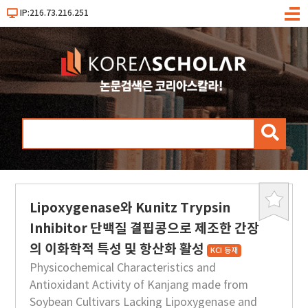
IP:216.73.216.251
메
뉴
검
색
Lipoxygenase와 Kunitz Trypsin
북
마
Inhibitor 단백질 결핍콩으로 제조한 간장
크
의 이화학적 특성 및 항산화 활성
KCI 등재
Physicochemical Characteristics and
Antioxidant Activity of Kanjang made from
Soybean Cultivars Lacking Lipoxygenase and