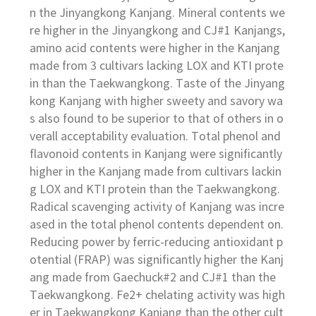
n the Jinyangkong Kanjang. Mineral contents we
re higher in the Jinyangkong and CJ#1 Kanjangs,
amino acid contents were higher in the Kanjang
made from 3 cultivars lacking LOX and KTI prote
in than the Taekwangkong. Taste of the Jinyang
kong Kanjang with higher sweety and savory wa
s also found to be superior to that of others in o
verall acceptability evaluation. Total phenol and
flavonoid contents in Kanjang were significantly
higher in the Kanjang made from cultivars lackin
g LOX and KTI protein than the Taekwangkong.
Radical scavenging activity of Kanjang was incre
ased in the total phenol contents dependent on.
Reducing power by ferric-reducing antioxidant p
otential (FRAP) was significantly higher the Kanj
ang made from Gaechuck#2 and CJ#1 than the
Taekwangkong. Fe2+ chelating activity was high
er in Taekwangkong Kanjang than the other cult