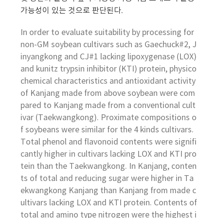
가능성이 있는 것으로 판단된다.
In order to evaluate suitability by processing for
non-GM soybean cultivars such as Gaechuck#2, J
inyangkong and CJ#1 lacking lipoxygenase (LOX)
and kunitz trypsin inhibitor (KTI) protein, physico
chemical characteristics and antioxidant activity
of Kanjang made from above soybean were com
pared to Kanjang made from a conventional cult
ivar (Taekwangkong). Proximate compositions o
f soybeans were similar for the 4 kinds cultivars.
Total phenol and flavonoid contents were signifi
cantly higher in cultivars lacking LOX and KTI pro
tein than the Taekwangkong. In Kanjang, conten
ts of total and reducing sugar were higher in Ta
ekwangkong Kanjang than Kanjang from made c
ultivars lacking LOX and KTI protein. Contents of
total and amino type nitrogen were the highest i