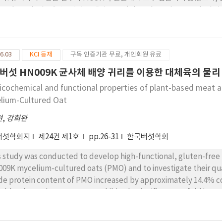
hosphoserine), 메탄올 추출물에서는 2종(phosphoserine, taurine
추출물이 MeOH 추출물에서 보다 약간 높게 나타났다. 또한 Tyrosinase 저
1.00±0.12%)에서 모두 활성이 있는 것으로 나타났다. 따라서 코치 닐 
 함유하고 있 고, DPPH와 ABTS 라디칼 소거 활성과 tyrosinase 
6.03
KCI 등재
구독 인증기관 무료, 개인회원 유료
품 성분으로의 활용 가능한 것으로 사료되나, 이에 따른 세포독성 및 제형
사료된다. 이의 연구 결과는 화장품 소재 분야 연구에 따른 기초자료로서의 
버섯 HN009K 균사체 배양 귀리를 이용한 대체육의 물리
icochemical and functional properties of plant-based meat 
lium-Cultured Oat
현
,
강희완
버섯학회지
제24권 제1호
pp.26-31
한국버섯학회
s study was conducted to develop high-functional, gluten-free 
09K mycelium-cultured oats (PMO) and to investigate their qual
de protein content of PMO increased by approximately 14.4% c
ably, the β-glucan content exhibited a significant 3.9-fold inc
 mushroom mycelium and the oat substrate. Texture Profile Ana
reased, the hardness of the patties decreased, providing a ten