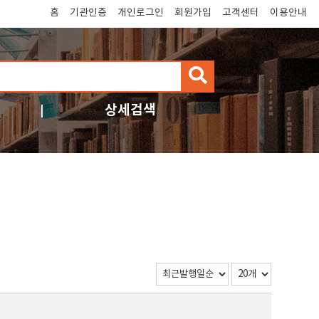
홈
기관인증
개인로그인
회원가입
고객센터
이용안내
검
색
상세검색