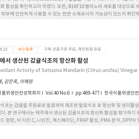
화 활성을 확인하고자 하였다. 또한, B16F10 멜라노마 세포를 대상으로 
 피부에 안전하게 사용할 수 있는 천연 소재로서의 가능성이 있는지 확인하
 나 타냈으며, 양성 대조군으로 사용된 알부틴(arbutin)과 유사한 수준의
세포에서의 안전성을 확인하였다. 이러한 연구 결과를 통해 귀리 추출물은 세
 노화 방지 및 색소 침착 개선을 위한 천연 기능성 화장품 소재로서의 높은
5.12
KCI 등재
구독 인증기관 무료, 개인회원 유료
에서 생산된 감귤식초의 항산화 활성
oxidant Activity of Satsuma Mandarin (Citrus unshiu) Vinegar
재
,
강은옥
,
이해원
식품위생안전성학회지
Vol.40 No.6
pp.469-477
한국식품위생안
식초는 감귤을 주원료로 발효하여 제조한 발효식초 로 항산화 및 생리활성 
있다. 본 연구에서는 제주에서 생산된 감귤식초의 항산화 활성을 평가하기 위
드 함량, 비 타민 C, 나린진, 헤스페리딘, FRAP 활성, PMA 분석, DPPH
포함한 다양한 항산화 활성 관련 지표를 분석하였다. 감귤식초의 총 폴리페놀
.93-685.83 μg GAE/g, 328.72- 727.66 μg QE/g, 0.25-0.72