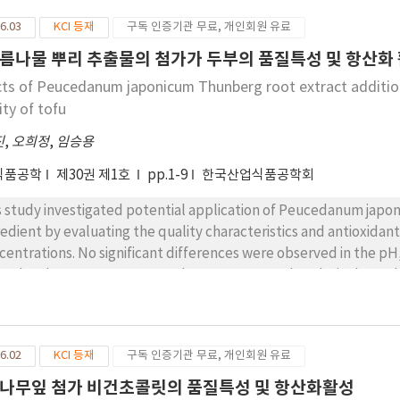
nificantly enhanced compared to the control, successfully mimi
6.03
KCI 등재
구독 인증기관 무료, 개인회원 유료
ties containing 20% PMO showed significantly improved antioxi
ponents derived from P. linteus. In conclusion, PMO is a promi
름나물 뿌리 추출물의 첨가가 두부의 품질특성 및 항산화
 nutritional value and textural properties of plant-based meat 
cts of Peucedanum japonicum Thunberg root extract addition 
 the development of high-value-added alternative protein food
ity of tofu
진
,
오희정
,
임승용
식품공학
제30권 제1호
pp.1-9
한국산업식품공학회
s study investigated potential application of Peucedanum japon
redient by evaluating the quality characteristics and antioxidant 
centrations. No significant differences were observed in the pH
trol and root extract-treated groups. Textural analysis showed
inginess, and gumminess decreased, whereas adhesiveness incre
centrations. Compared with the control, antioxidant activity rev
ylbenzothiazoline- 6-sulfonic acid) radical scavenging activity,
6.02
KCI 등재
구독 인증기관 무료, 개인회원 유료
tent increased in parallel with the increase in root extract conc
e detected beyond root extract concentration of 7.5%. Sensory
나무잎 첨가 비건초콜릿의 품질특성 및 항산화활성