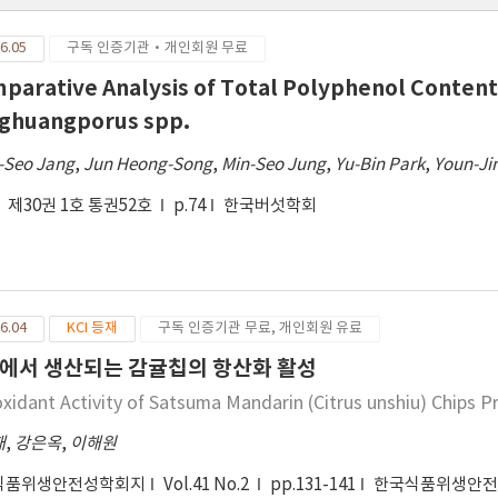
6.05
구독 인증기관·개인회원 무료
parative Analysis of Total Polyphenol Content 
ghuangporus spp.
-Seo Jang
,
Jun Heong-Song
,
Min-Seo Jung
,
Yu-Bin Park
,
Youn-Ji
제30권 1호 통권52호
p.74
한국버섯학회
6.04
KCI 등재
구독 인증기관 무료, 개인회원 유료
에서 생산되는 감귤칩의 항산화 활성
oxidant Activity of Satsuma Mandarin (Citrus unshiu) Chips P
재
,
강은옥
,
이해원
식품위생안전성학회지
Vol.41 No.2
pp.131-141
한국식품위생안