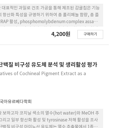
 대표적인 과일로 건조 가공을 통해 제조된 감귤칩은 기능
 항산화 특성을 규명하기 위하여 총 폴리페놀 함량, 총 플
활성, phosphomolybdenum complex assay
 총 플라보노이드 및 비타민 C 함량은 과피가 포함된 감귤칩에
4,200원
구매하기
 g, 107.01-169.54mg/100 g으로 나타났고, 과피가 제거된 감귤
 59.02-64.80 mg/100 g으로 나 타났다(P<0.05). 나리루틴과
 505.58- 833.27 mg/100 g이었고, 과피가 제거된 감
 g로 나타났으 며(P<0.05), 나린제닌과 헤스페레틴은 모든 시료에
 과육보다 높은 함량을 나타냈다(P<0.05). FRAP 활
단백질 비구성 유도체 분석 및 생리활성 평가
20-20.50 mg BHTE/g이었고, 과피 가 제거된 감귤칩에서
atives of Cochineal Pigment Extract as a
5). 그러나 PMA는 44.72- 51.31 mg AAE/g으로 과피가 포
05). DPPH 및 ABTS 자유라디칼 소거능 또한 고형분
과피가 제거된 감귤칩 보다 유의적으로 높았다 P<0.05).
현되며, 가공 시 과피의 유지 여부가 기능성 품질에 중요한
국아유르베다학회
하고자 코치닐 색소의 열수(hot water)와 MeOH 추
 일부 항산화 활성 및 tyrosinase 저해 활성을 조사
 단백질 비구성 아미노산 유도체는 열수 추출물에서 1종