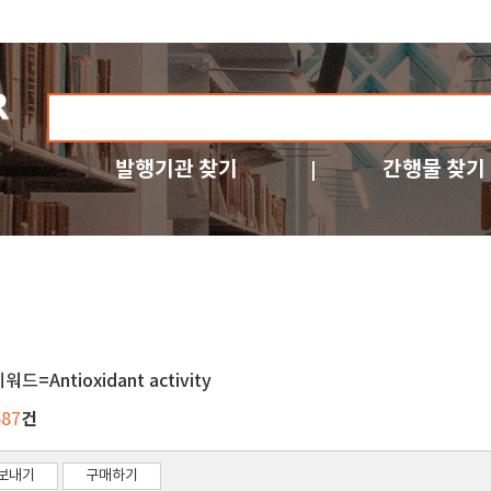
발행기관 찾기
간행물 찾기
워드=Antioxidant activity
건
687
보내기
구매하기