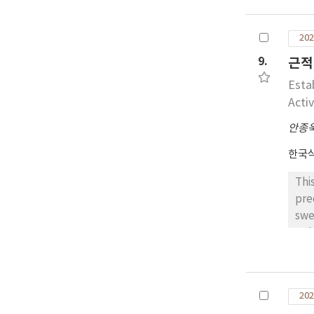
1.4
0.
202
성을
생리
9.
근적
한다
Esta
Acti
안종
한국
Thi
pre
swe
pol
rad
mg/
(MP
202
per