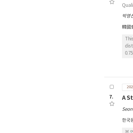
con
Qual
Whi
pre
박영
inc
韓國
jap
acc
Thi
dis
0.7
sen
sig
ana
in 
202
sol
res
7.
A S
hig
Seon
tas
The
한국
sen
본 