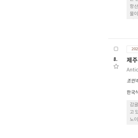
항산
물이
성을
마 
피부
202
8.
제주
Anti
조만
한국
감귤
고 
노이
을 
314