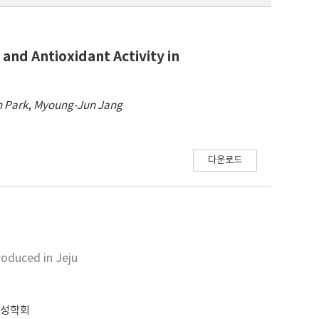
and Antioxidant Activity in
n Park
,
Myoung-Jun Jang
다운로드
roduced in Jeju
전성학회