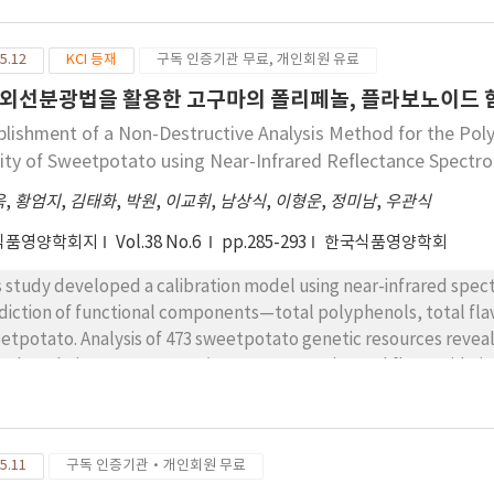
3-30.19 μg/mL, 0.89- 9.20 μg/mL, 18.49-85.82 μg/mL로 분석되었다
93-2.84 mM AAE/g으로 측정되었고, DPPH 및 ABTS 자유라디칼 소거 능은 각
5.12
KCI 등재
구독 인증기관 무료, 개인회원 유료
 나타냈다. 반면, hydroxyl 라디칼 소거 활성은 14.40- 20.74%로 
 활성 화합물이 감귤 식초의 항 산화 활성에 기여한다는 것을 보여주며, 
외선분광법을 활용한 고구마의 폴리페놀, 플라보노이드 함
.
blishment of a Non-Destructive Analysis Method for the Pol
vity of Sweetpotato using Near-Infrared Reflectance Spectr
욱
,
황엄지
,
김태화
,
박원
,
이교휘
,
남상식
,
이형운
,
정미남
,
우관식
식품영양학회지
Vol.38 No.6
pp.285-293
한국식품영양학회
s study developed a calibration model using near-infrared spec
diction of functional components—total polyphenols, total flav
etpotato. Analysis of 473 sweetpotato genetic resources revealed
yphenols (4.67 to 2,419 mg/100g, CV 74.26%), total flavonoids (
ical scavenging activity (7.83 to 532.56 mg/100g, CV 111%), and A
100g, CV 70.02%). The NIR spectra (400 to 2,500 nm), following
LS) regression, were utilized to create the calibration model. C
5.11
구독 인증기관·개인회원 무료
formance for total polyphenols (R2 cv 0.895), total flavonoids (