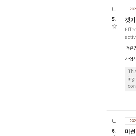
sig
202
pat
com
5.
갯기
the
Effe
for
activ
박유
산업
Thi
ing
con
con
spr
con
eth
202
con
wer
6.
미선