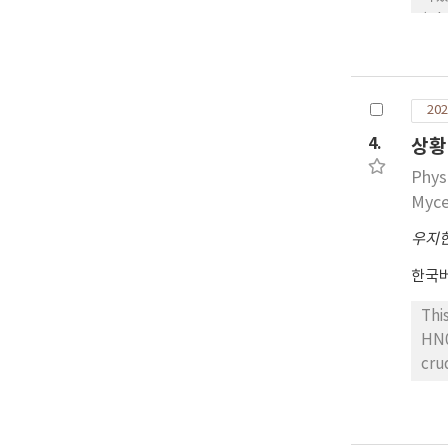
(p
수 
(1
분을
202
화장
로 
4.
상황
Phys
Myce
우지
한국
Thi
HN0
cru
Not
the
inc