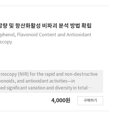
. FRAP 활성 과 PMA 분석은 각각 0.61-2.16 mM TE/g,
각 66.32-77.57%, 58.96-84.58%로 비교적 높은 활
다른 분석 지표에 비해 낮은 수치를 보였다. 이 러한 결과는 다양한
이는 기능성 식 품 성분으로의 잠재적인 활용 가능성을 시사
량 및 항산화활성 비파괴 분석 방법 확립
yphenol, Flavonoid Content and Antioxidant
oscopy
troscopy (NIR) for the rapid and non-destructive
onoids, and antioxidant activities—in
 significant variation and diversity in total
7.71 to 1,057.67 mg/100g, CV 122.88%), DPPH
4,000원
구매하기
BTS radical scavenging activity (11.84 to 615.87
 pretreatment and modified partial least squares
ross-validation indicated high predictive
0.940), DPPH (0.955), and ABTS (0.940). External