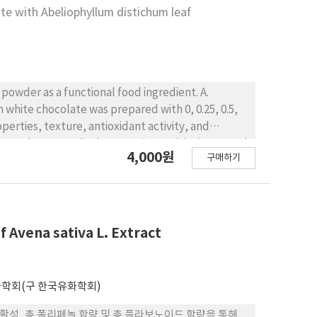
e scores but lower brightness and savory scores.
ate with Abeliophyllum distichum leaf
centration of 7.5% compared with the control,
n of 10%. These results suggest that
ect tofu quality characteristics. Therefore, P.
od ingredient owing to its high consumer
powder as a functional food ingredient. A.
n white chocolate was prepared with 0, 0.25, 0.5,
erties, texture, antioxidant activity, and
nt and DPPH radical scavenging activity increased
4,000원
구매하기
indicating enhanced antioxidant capacity. Color
alues and an increase in yellowness (b*), resulting
 of powder addition was increased, while the
eased hardness and increased cohesiveness,
tion suggested that the overall acceptability was
f Avena sativa L. Extract
with the highest scores for color, aroma, and
the increased bitterness and color intensity.
imal level for enhancing the functional and
학회(구 한국유화학회)
소거 활성, 총 폴리페놀 함량 및 총 플라보노이드 함량을 통해