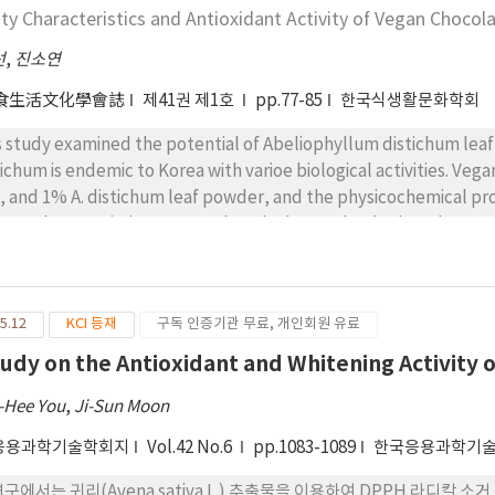
centration resulted in higher bitterness, aftertaste, and textur
ity Characteristics and Antioxidant Activity of Vegan Chocol
le no preferential decrease was observed with root extract con
ferential decrease was observed with root extract concentratio
선
,
진소연
orporation of P. japonicum root extract does not significantly aff
食生活文化學會誌
제41권 제1호
pp.77-85
한국식생활문화학회
onicum root has a potential to be used as a natural bioactive fo
eptability and improved antioxidant activity.
s study examined the potential of Abeliophyllum distichum leaf 
tichum is endemic to Korea with varioe biological activities. Vega
5, and 1% A. distichum leaf powder, and the physicochemical prop
sory characteristics were analyzed. The total polyphenol conte
nificantly as the amount of A. distichum leaf powder increased, 
lysis revealed decreases in the lightness (L*) and redness (a*) v
a darker chocolate color. The pH increased slightly as the level
5.12
KCI 등재
구독 인증기관 무료, 개인회원 유료
uble solid contents decreased. Texture analysis revealed decr
ulting in a softer and more compact texture. The sensory evalua
tudy on the Antioxidant and Whitening Activity o
hest in the chocolate containing 0.5% A. distichum leaf powder, 
-Hee You
,
Ji-Sun Moon
te. Higher addition levels reduced the acceptability because of 
se results suggest that 0.5% A. distichum leaf powder is the opt
응용과학기술학회지
Vol.42 No.6
pp.1083-1089
한국응용과학기술
sory qualities of vegan chocolate.
연구에서는 귀리(Avena sativa L.) 추출물을 이용하여 DPPH 라디칼 