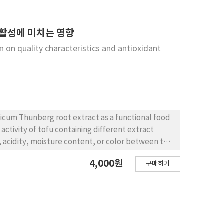
cking a meat-like texture. Furthermore, the
dant activity and maintained the immune-active
sing core material that simultaneously enhances
 활성에 미치는 영향
analogs. These findings provide foundational data
on quality characteristics and antioxidant
s.
icum Thunberg root extract as a functional food
activity of tofu containing different extract
, acidity, moisture content, or color between the
 that hardness, cohesiveness, chewiness,
4,000원
구매하기
ased with increasing root extract
ealed that 2,2′-azino-bis(3-
 total polyphenol content, and total flavonoid
entrations; however, no significant differences
 evaluation showed that higher root extract