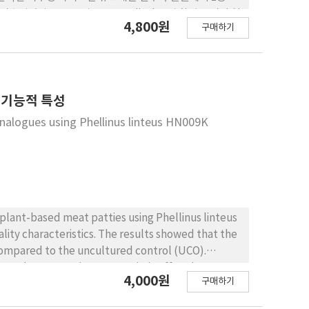
)이 검출되었다. DPPH와 ABTS radical 소거 활성은 각각 열
4,800원
구매하기
해 활성 정도는 열수(9.85±0.13%)와 MeOH 추출물
색소의 열수와 MeOH 추출물은 일부 단백질 비구성 유도체 성
저해 활성이 있는 것으로 나타 나, 뷰티미용식품 및 코스메슈티컬
 연구를 포함한 지속적이고, 추가적인 연구가 필요한 것으
활 용 가능성이 있는 것으로 사료된다.
 기능적 특성
analogues using Phellinus linteus HN009K
plant-based meat patties using Phellinus linteus
ity characteristics. The results showed that the
ompared to the uncultured control (UCO).
rease, demonstrating a synergistic effect between
4,000원
구매하기
lysis (TPA) revealed that as the PMO content
der mouthfeel, while the chewiness was