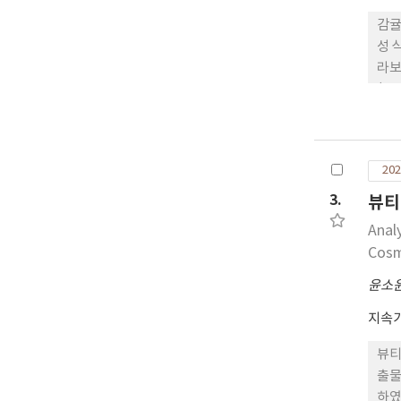
감귤
성 
라보
(P
서는 
칩은 
헤스
202
귤칩
서 
3.
뷰티
성과
Anal
는 각
Cosm
함된
의 
윤소
이러
지속가
영향
뷰티
출물
하였