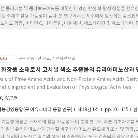
은 폴리페놀 및 플라보노이드를 비롯한 다양한 항산 화 활성 성분을 함유한
식품 소재로 활용 가능성이 높다. 본 연구에서는 제주에서 생산되는 감귤칩의
노이드 함량, 비타민 C, 나리루틴, 나린제닌, 헤스페리딘 및 헤스페레틴, FRAP 
MA), DPPH 및 ABTS 자유라디칼 소거능을 분석하였다. 총 폴리 페놀,
각각 699.45-928.06 mg GAE/100 g, 546.67- 807.79 mg QE/100
각각 633.61-684.65 mg GAE/100 g, 476.57-511.21 mg QE/100 g,
페리딘 함량은 과피가 포 함된 감귤칩에서는 각각 329.46-500.57 mg/100 g,
6.03
구독 인증기관 무료, 개인회원 유료
에서는 각각 282.83-288.06 mg/100 g, 159.77-170.92 mg/100
검출 되지 않았다. 대조군에서 항산화 활성 성분은 감귤 과피가 감귤 생과와 감귤
 화장품 소재로서 코치닐 색소 추출물의 유리아미노산과 
 환원력은 과피가 포함된 감귤칩에서는 각각 27.32-38.30 mM TE/g, 12.
ysis of Ffree Amino Acids and Non-Protein Amino Acids Deriv
각 19.31-22.54 mM TE/g, 8.90- 9.06 mg BHTE/g로 나타났다(P<0.0
etic Ingredient and Evaluation of Physiological Activities
 감귤칩과 과피가 제거된 감귤칩에서 유의적인 차이가 나타나지 않았다(P>0.
농도 의 존적으로 증가하였으며, 모든 농도 구간에서 과피가 포함된 감귤칩이 
윤
,
이근광
한 결과는 감귤칩의 항산화 활성이 다양한 성 분의 복합적 작용에 의해 발
능경영융합(구 아유르베다 융합 연구)
제19권 1호
pp.101-115
한
을 미친다는 것을 시사한다.
 기능성 화장품 소재로의 활용 가능성과 이 분야 연구에 따른 기초자료를 확 보
의 일부 유리아미노산과 단백질 비구성 아미노산 유도체의 조성 및 함량, 그리고
다. 유리아미노산은 열수와 MeOH 추출물에서 모두 검출되지 않았으며,