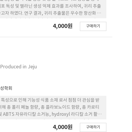
세포 독성 및 멜라닌 생성 억제 효과를 조사하여, 귀리 추출
고자 하였다. 연구 결과, 귀리 추출물은 우수한 항산화 활
 멜라닌 생성 억제 효과가 나타남에 따 라 B16F10 멜라노
4,000원
구매하기
포 독성 없이 탁월한 항산화 및 미백 활성을 지니고 있어,
 가능성을 확인하였다.
 Produced in Jeju
전성학회
특성으로 인해 기능성 식품 소재 로서 점점 더 관심을 받
해 총 폴리 페놀 함량, 총 플라보노이드 함량, 총 카로티
 및 ABTS 자유라디칼 소거능, hydroxyl 라디칼 소거 활성
, 총 플라보노이드, 총 카로티노이 드 함량은 각각
4,000원
구매하기
 μg/mL으로 나타났으며, 비타민 C, 나리진, 헤스페리딘 함량은 각각