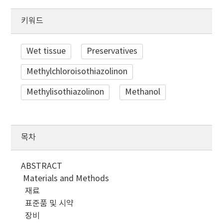
키워드
Wet tissue
Preservatives
Methylchloroisothiazolinon
Methylisothiazolinon
Methanol
목차
ABSTRACT
Materials and Methods
재료
표준품 및 시약
장비