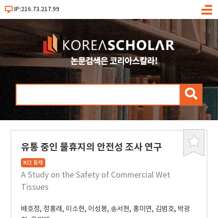
IP:216.73.217.99
메
뉴
검
색
유통 중인 물휴지의 안전성 조사 연구
북
마
KCI 등재
크
A Study on the Safety of Commercial Wet
Tissues
배호정
,
정홍래
,
이소현
,
이성봉
,
송서현
,
홍미연
,
김범호
,
박광