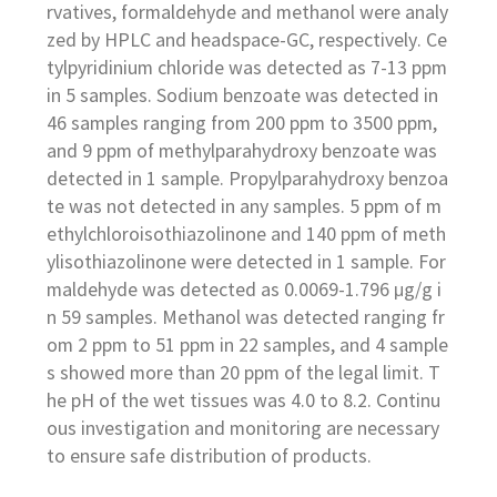
rvatives, formaldehyde and methanol were analy
zed by HPLC and headspace-GC, respectively. Ce
tylpyridinium chloride was detected as 7-13 ppm
in 5 samples. Sodium benzoate was detected in
46 samples ranging from 200 ppm to 3500 ppm,
and 9 ppm of methylparahydroxy benzoate was
detected in 1 sample. Propylparahydroxy benzoa
te was not detected in any samples. 5 ppm of m
ethylchloroisothiazolinone and 140 ppm of meth
ylisothiazolinone were detected in 1 sample. For
maldehyde was detected as 0.0069-1.796 μg/g i
n 59 samples. Methanol was detected ranging fr
om 2 ppm to 51 ppm in 22 samples, and 4 sample
s showed more than 20 ppm of the legal limit. T
he pH of the wet tissues was 4.0 to 8.2. Continu
ous investigation and monitoring are necessary
to ensure safe distribution of products.