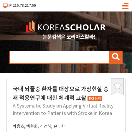
IP:216.73.217.60
메
뉴
검
색
국내 뇌졸중 환자를 대상으로 가상현실 중
북
마
재 적용연구에 대한 체계적 고찰
KCI 등재
크
A Systematic Study on Applying Virtual Reality
Intervention to Patients with Stroke in Korea
박용호
,
백현화
,
김경하
,
유두한