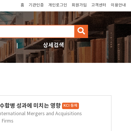
홈
기관인증
개인로그인
회원가입
고객센터
이용안내
검
색
상세검색
수합병 성과에 미치는 영향
KCI 등재
nternational Mergers and Acquisitions
 Firms