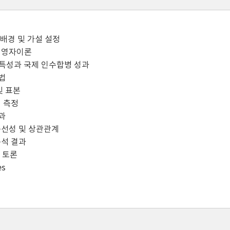
 배경 및 가설 설정
경영자이론
T 특성과 국제 인수합병 성과
법
및 표본
의 측정
과
공선성 및 상관관계
분석 결과
및 토론
es