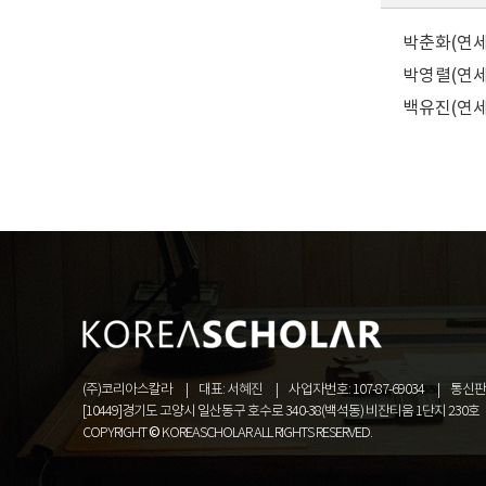
박춘화(연세대
박영렬(연세대
백유진(연세대
(주)코리아스칼라
대표: 서혜진
사업자번호: 107-87-69034
통신판매
[10449]경기도 고양시 일산동구 호수로 340-38(백석동) 비잔티움 1단지 230호
COPYRIGHT © KOREASCHOLAR ALL RIGHTS RESERVED.