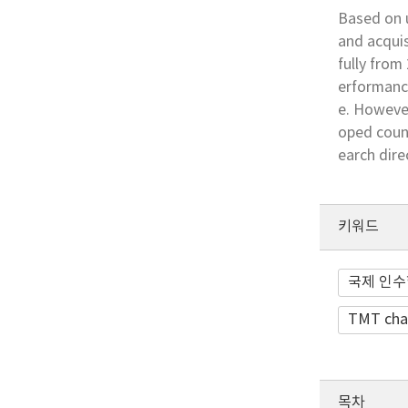
Based on u
and acqui
fully from
erformance
e. However
oped count
earch dire
키워드
국제 인수
TMT char
목차