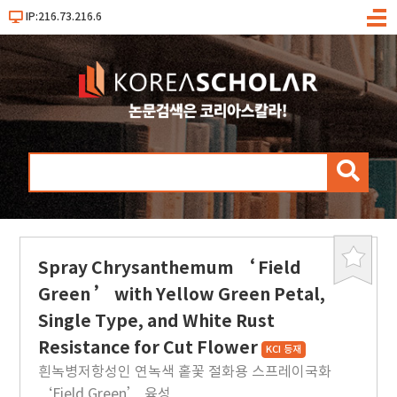
IP:216.73.216.6
메
뉴
검
색
Spray Chrysanthemum ‘ Field
북
마
Green ’ with Yellow Green Petal,
크
Single Type, and White Rust
Resistance for Cut Flower
KCI 등재
흰녹병저항성인 연녹색 홑꽃 절화용 스프레이국화
‘Field Green’ 육성