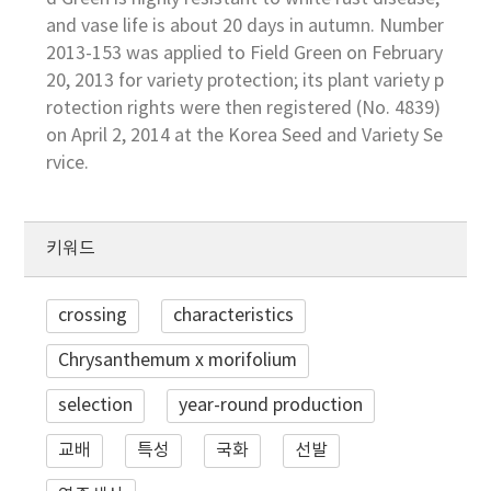
and vase life is about 20 days in autumn. Number
2013-153 was applied to Field Green on February
20, 2013 for variety protection; its plant variety p
rotection rights were then registered (No. 4839)
on April 2, 2014 at the Korea Seed and Variety Se
rvice.
키워드
crossing
characteristics
Chrysanthemum x morifolium
selection
year-round production
교배
특성
국화
선발