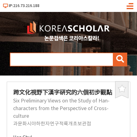
IP:216.73.216.188
메
뉴
검
색
跨文化視野下漢字硏究的六個初步觀點
북
마
Six Preliminary Views on the Study of Han-
크
characters from the Perspective of Cross-
culture
과문화시야하한자연구적륙개초보관점