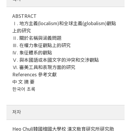
ABSTRACT
Ⅰ. 地方主義(localism)和全球主義(globalism)觀點
上的研究
Ⅱ. 關於名稱與涵義問題
Ⅲ. 在權力象征觀點上的研究
Ⅳ. 象征體系的觀點
Ⅴ. 與本國語或本國文字的沖突和交涉觀點
Ⅵ. 審美工具和表現方面的研究
References 參考文獻
中 文 摘 要
한국어 초록
저자
Heo Chul(韓國檀國大學校 漢文敎育硏究所硏究助