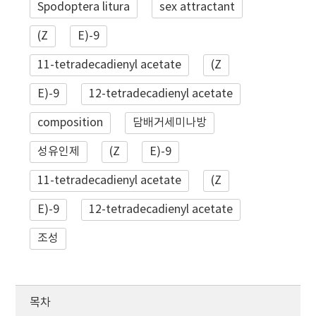
Spodoptera litura
sex attractant
(Z
E)-9
11-tetradecadienyl acetate
(Z
E)-9
12-tetradecadienyl acetate
composition
담배거세미나방
성유인제
(Z
E)-9
11-tetradecadienyl acetate
(Z
E)-9
12-tetradecadienyl acetate
조성
목차