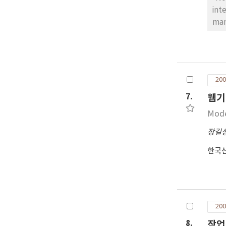
int
man
200
7.
웹기
Mode
장길
한국
200
8.
작업