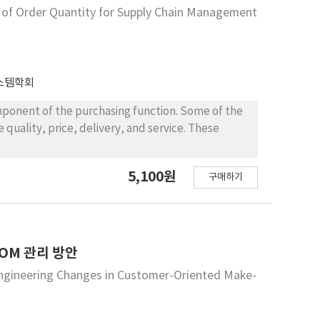
n of Order Quantity for Supply Chain Management
스템학회
ponent of the purchasing function. Some of the
e quality, price, delivery, and service. These
5,100원
구매하기
OM 관리 방안
gineering Changes in Customer-Oriented Make-