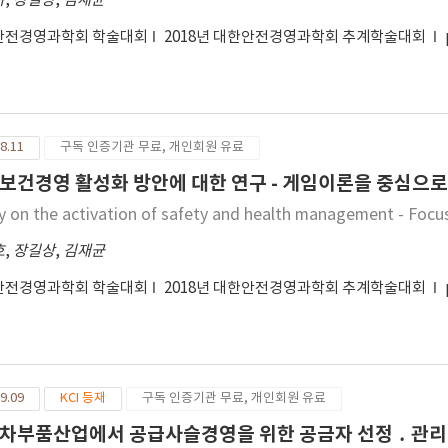
하
,
장길상
,
김재균
안전경영과학회 학술대회
2018년 대한안전경영과학회 추계학술대회
8.11
구독 인증기관 무료, 개인회원 유료
보건경영 활성화 방안에 대한 연구 - 게임이론을 중심으로 
y on the activation of safety and health management - Focu
호
,
장길상
,
김재균
안전경영과학회 학술대회
2018년 대한안전경영과학회 추계학술대회
9.09
KCI 등재
구독 인증기관 무료, 개인회원 유료
차부품산업에서 공급사슬경영을 위한 공금자 선정 ․ 관리 