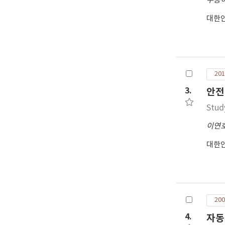
우용
대한
201
3.
안전
Stud
이연
대한
200
4.
자동