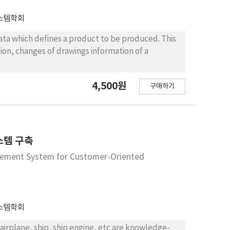
스템학회
ata which defines a product to be produced. This
ion, changes of drawings information of a
4,500원
구매하기
스템 구축
gement System for Customer-Oriented
스템학회
rplane, ship, ship engine, etc are knowledge-