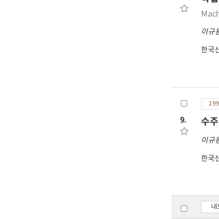
Mach
이규
한국
199
9.
수주
이규
한국
내