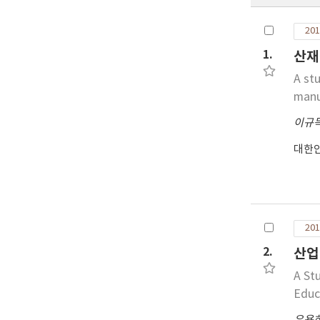
201
1.
산재
A st
manu
이규
대한
201
2.
산업
A St
Educ