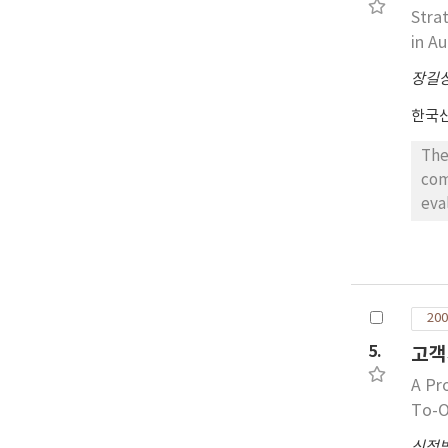
Stra
in A
장길
한국
The
com
eva
200
5.
고객
A Pr
To-O
신정