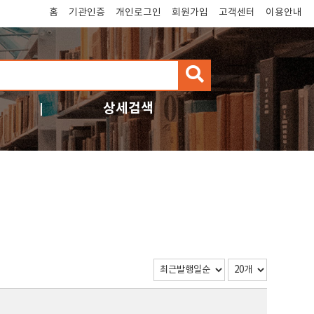
홈
기관인증
개인로그인
회원가입
고객센터
이용안내
검
색
상세검색