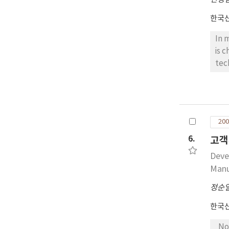
한국
In 
is 
tec
200
6.
고객
Deve
Manu
정순
한국
Now