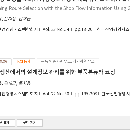
ing Roure Selection with the Shop Flow Information Using 
용
,
문치웅
,
김재균
산업경영시스템학회지
Vol. 23 No. 54
pp.13-26
한국산업경영시스
9.06
KCI 등재
구독 인증기관 무료, 개인회원 유료
생산에서의 설계정보 관리를 위한 부품분류와 코딩
용
,
김재균
,
문치용
산업경영시스템학회지
Vol. 22 No. 50
pp.195-208
한국산업경영
보내기
구매하기