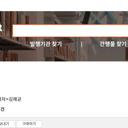
발행기관 찾기
간행물 찾기
저자=김재균
건
9
보내기
구매하기