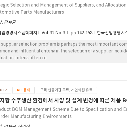
tegic Selection and Management of Suppliers, and Allocatio
utomotive Parts Manufacturers
상
,
김재균
산업경영시스템학회지
Vol. 32 No. 3
pp.142-158
한국산업경영시
 supplier selection problem is perhaps the most important com
mon and influential criteria in the selection of a supplier includ
luation criteria often co
8.12
KCI 등재
구독 인증기관 무료, 개인회원 유료
지향 수주생산 환경에서 사양 및 설계 변경에 따른 제품 B
oduct BOM Management Scheme Due to Specification and En
rder Manufacturing Environments
범
,
김재균
,
장길상