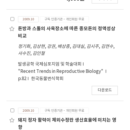
survey responses were collected by direct
visitation or telephone conversation for 5
months from May through September in
2009.10
구독 인증기관·개인회원 무료
2008. The survey showed that sixty-four AI
centers were enrolled in local government
돈방과 스톨의 사육장소에 따른 종모돈의 정액성상
and those of fifty-two AI centers were under
비교
operation. Forty-nine AI centers surveyed
정기화
,
김상현
,
강권
,
배상종
,
김대실
,
김시주
,
김연수
,
owned a total of 3,334 boars and the Duroc
사수진
,
김인철
breed accounted for the highest rate(73.1%)
of all boar breeds. In type of ownership,
발생공학 국제심포지엄 및 학술대회
agricultural management corporations was
"Recent Trends in Reproductive Biology"
the highest(42.3%) and followed by private
p.82
한국동물번식학회
ownership (34.6%). Large-scale AI centers in
다운로드
terms of own over 151 boar were surveyed as
5.9% and most AI centers own less than 100
boars(86.5%). The average number of boars
2009.10
구독 인증기관·개인회원 무료
per AI center was 68. The amount of liquid
semen provided by 52 AI centers were
돼지 정자 활력이 체외수정란 생산효율에 미치는 영
1,791,000 doses and each AI center provides
향