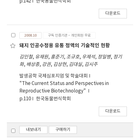
p.142
한국동물번식학회
다운로드
2008.10
구독 인증기관·개인회원 무료
돼지 인공수정용 유통 정액의 기술적인 현황
김인철
,
유재원
,
홍준기
,
조규호
,
우제석
,
정일병
,
정기
화
,
배상종
,
강권
,
김상현
,
김대실
,
김시주
발생공학 국제심포지엄 및 학술대회
"The Current Status and Perspectives in
Reproductive Biotechnology"
p.110
한국동물번식학회
다운로드
내보내기
구매하기