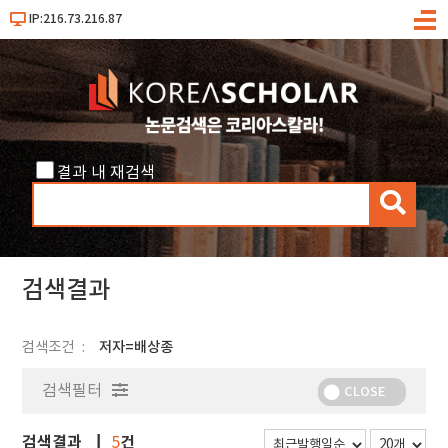
IP:216.73.216.87
메
뉴
결과 내 재검색
검
색
검색결과
검색조건
저자=배상종
검색필터
CLOSE
검색결과
건
5