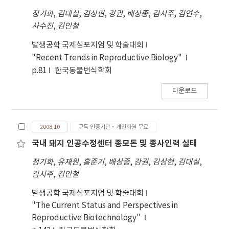
average of 39,000 does, which is represented
정기화
,
김대실
,
김상현
,
강권
,
배상종
,
김시주
,
김연수
,
for 90% consumption by sows in Korea.
사수진
,
김인철
발생공학 국제심포지엄 및 학술대회
"Recent Trends in Reproductive Biology"
p.81
한국동물번식학회
다운로드
2008.10
구독 인증기관·개인회원 무료
국내 돼지 인공수정센터 종모돈 및 종사인력 실태
정기화
,
유재원
,
홍준기
,
배상종
,
강권
,
김상현
,
김대실
,
김시주
,
김인철
발생공학 국제심포지엄 및 학술대회
"The Current Status and Perspectives in
Reproductive Biotechnology"