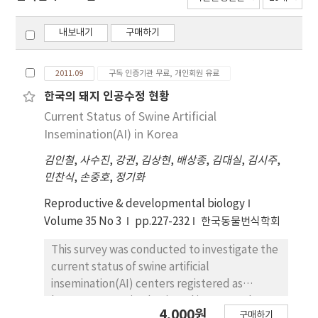
내보내기
구매하기
2011.09
구독 인증기관 무료, 개인회원 유료
한국의 돼지 인공수정 현황
Current Status of Swine Artificial
Insemination(AI) in Korea
김인철
,
사수진
,
강권
,
김상현
,
배상종
,
김대실
,
김시주
,
민찬식
,
손중호
,
정기화
Reproductive & developmental biology
Volume 35 No 3
pp.227-232
한국동물번식학회
This survey was conducted to investigate the
current status of swine artificial
insemination(AI) centers registered as
'semen processing business' in Korea. The
4,000원
구매하기