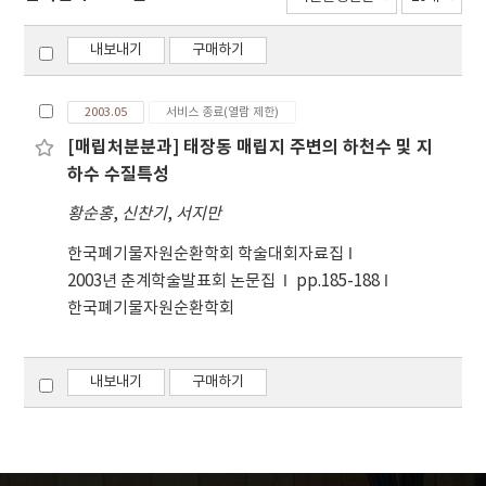
내보내기
구매하기
2003.05
서비스 종료(열람 제한)
[매립처분분과] 태장동 매립지 주변의 하천수 및 지
하수 수질특성
황순홍
,
신찬기
,
서지만
한국폐기물자원순환학회 학술대회자료집
2003년 춘계학술발표회 논문집
pp.185-188
한국폐기물자원순환학회
내보내기
구매하기