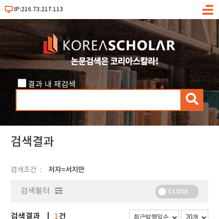
IP:216.73.217.113
메
뉴
결과 내 재검색
검
색
검색결과
검색조건
저자=서지만
검색필터
CLOSE
검색결과
건
1