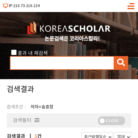
IP:216.73.216.224
메
뉴
결과 내 재검색
검
색
검색결과
검색조건
저자=송효정
검색필터
CLOSE
검색결과
건
3