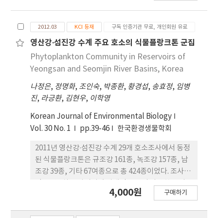
은 3종으로 침투도 10.0%로 나타났다.
Zooplankton samples, collected every 3
months over a year from 2010 to 2011 at 29
2012.03
KCI 등재
구독 인증기관 무료, 개인회원 유료
temperate lakes and reservoirs, which
belong to two different river basins
영산강∙섬진강 수계 주요 호소의 식물플랑크톤 군집
(Youngsan and Seomjin River). The spatial
Phytoplankton Community in Reservoirs of
pattern of rotifers was similar to that of total
Yeongsan and Seomjin River Basins, Korea
zooplankton abundance. This reflected the
나정은
,
정명화
,
조인숙
,
박종환
,
황경섭
,
송효정
,
임병
fact that rotifers strongly dominated the
진
,
라긍환
,
김현우
,
이학영
zooplankton community. There were
considerable spatial variations in total
Korean Journal of Environmental Biology
zooplankton abundance (ANOVA, p＜0.01),
Vol. 30 No. 1
pp.39-46
한국환경생물학회
while there were no significant differences
both in littoral and pelagic regions in
2011년 영산강∙섬진강 수계 29개 호소조사에서 동정
abundance of zooplankton (ANOVA, p=0.205).
된 식물플랑크톤은 규조강 161종, 녹조강 157종, 남
The mean abundance of zooplankton in
조강 39종, 기타 67여종으로 총 424종이었다. 조사기
eutrophic systems was much higher than that
간 동안 4차 조사시기에 상대적으로 더 다양한 종이
4,000원
구매하기
of mesotrophic systems, while significant
출현하였으며 대동호, 대동제, 소포제, 군곡제, 개초
difference in number of species and diversity
제, 둔전제 지점에서 다양한 종들이 출현하였고, 영산
index were not shown in both trophic