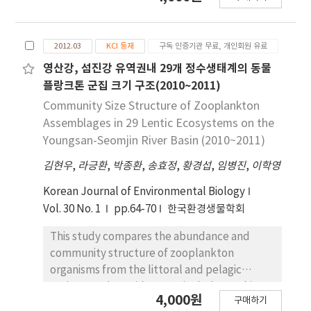
구량(COD)은 2.5~3.3mg L-1, 부유물질(SS)은
1.0~5.1 mg L-1, 총질소(TN)는 0.622~0.841 mg L-
1, 총인(T-P)은 0.007~0.019 mg L-1, Chl-a 농도는
2012.03
KCI 등재
구독 인증기관 무료, 개인회원 유료
2.8~8.8 mg m-3로 나타났다. 수정 Carlson 지수
(TSIm)에 따른 영양단계 평가 결과는 연평균 중영양
영산강, 섬진강 유역권내 29개 정수생태계의 동물
상태로 나타났다. 식물플랑크톤 총 출현종수는 53종
플랑크톤 군집 크기 구조(2010~2011)
으로 규조류 28종, 녹조류 13종, 남조류 3종, 기타 9
Community Size Structure of Zooplankton
종이 확인되었다. 현존량은 113~2,909 cells mL-1
Assemblages in 29 Lentic Ecosystems on the
의 범위를 보였다. 동물플랑크톤 총 출현 종수는 16종
Youngsan-Seomjin River Basin (2010~2011)
으로 출현 분류군별로는 윤충류 10종, 지각류와 요각
김현우
,
라긍환
,
박종환
,
송효정
,
황경섭
,
임병진
,
이학영
류가 각각 4종과 2종이 확인되었고 현존량은
309~435 ind. L-1의 범위로 나타났다. 저서성대형무
Korean Journal of Environmental Biology
척추동물은 총 12목 21과 33종으로 1038개체가 출현
Vol. 30 No. 1
pp.64-70
한국환경생물학회
하였으며, 우점종은 등 줄하루살이였고 아우점종은
두점하루살이로 나타났다. 수생식물은 총 9종으로 정
This study compares the abundance and
수식물 8종, 부유식물 1종이 확인되었다. 생태계교란
community structure of zooplankton
야생식물로는 돼지풀과 물참새피가 출현하였다. 어류
organisms from the littoral and pelagic
는 총 30종 613개체가 확인되었다. 한국 고유종은 10
regions, and considers particularly trophic
4,000원
종으로 33.3%의 고유도를 나타냈고, 외래도입어종
구매하기
levels vs. zooplankton abundances.