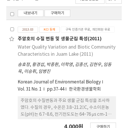
내보내기
구매하기
2013.03
KCI 등재
구독 인증기관 무료, 개인회원 유료
주암호의 수질 변동 및 생물군집 특성(2011)
Water Quality Variation and Biotic Community
Characteristics in Juam Lake (2011)
송효정
,
황경섭
,
박종환
,
이학영
,
김종선
,
김현우
,
임동
옥
,
이승휘
,
임병진
Korean Journal of Environmental Biology
Vol. 31 No. 1
pp.37-44
한국환경생물학회
주암호의 수질변동과 주요 생물 군집 특성을 조사하
였다. 수질의 경우, 수온은 3.8~21.2􀆆C, 수소이온농
도(pH)는 6.7~8.6, 전기전도도는 64~76 μs cm-1,
용존산소량(DO)은 5.3~13.2 mg L-1, 화학적산소요
4,000원
구매하기