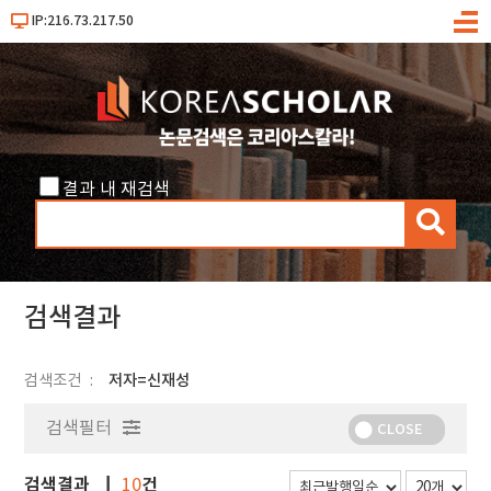
IP:216.73.217.50
메
뉴
결과 내 재검색
검
색
검색결과
검색조건
저자=신재성
검색필터
CLOSE
검색결과
건
10