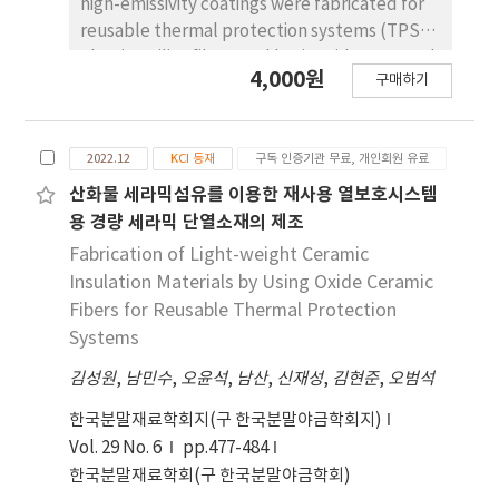
high-emissivity coatings were fabricated for
reusable thermal protection systems (TPS).
Alumina-silica fibers and boric acid were used
4,000원
구매하기
to fabricate the insulation, which was heat
treated at 1250 °C. High-emissivity coating of
borosilicate glass modified with TaSi2, MoSi2,
2022.12
KCI 등재
구독 인증기관 무료, 개인회원 유료
and SiB6 was applied via dip-and-spray
coating methods and heat-treated at 1100°C.
산화물 세라믹섬유를 이용한 재사용 열보호시스템
Testing in a high-velocity oxygen fuel
용 경량 세라믹 단열소재의 제조
environment at temperatures over 1100 °C
Fabrication of Light-weight Ceramic
for 120 seconds showed that the rigid
Insulation Materials by Using Oxide Ceramic
structures withstood the flame robustly. The
Fibers for Reusable Thermal Protection
coating effectively infiltrated into the fibers,
Systems
confirmed by scanning electron microscopy,
김성원
energy-dispersive X-ray spectroscopy, and X-
,
남민수
,
오윤석
,
남산
,
신재성
,
김현준
,
오범석
ray diffraction analyses. Although some
한국분말재료학회지(구 한국분말야금학회지)
oxidation of TaSi2 occurred, thereby
Vol. 29 No. 6
pp.477-484
increasing the Ta2O5 and SiO2 phases, no
한국분말재료학회(구 한국분말야금학회)
significant phase changes or performance