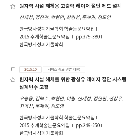
원자력 시설 해체용 고출력 레이저 절단 헤드 설계
신재성
,
정진만
,
박현민
,
최병선
,
문제권
,
정도영
한국방사성폐기물학회 학술논문요약집
2015 추계학술논문요약집
pp.379-380
한국방사성폐기물학회
2015.10
서비스 종료(열람 제한)
원자력 시설 해체를 위한 광섬유 레이저 절단 시스템
설계변수 고찰
오승용
,
김택수
,
박현민
,
이림
,
신재성
,
정진만
,
선상우
,
최병선
,
문제권
,
정도영
한국방사성폐기물학회 학술논문요약집
2015 추계학술논문요약집
pp.249-250
한국방사성폐기물학회