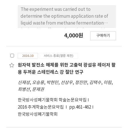
production of reusable surface insulation are
reported as well.
The experiment was carried out to
determine the optimum application rate of
liquid waste from methane fermentation
(LW) and its effect on botanical composition,
4,000원
구매하기
dry matter yields and nutrient quality of
pasture mixtures. Experimental fields was
designed a
2016.10
서비스 종료(열람 제한)
원자력 발전소 해체를 위한 고출력 광섬유 레이저 활
용 두꺼운 스테인레스 강 절단 연구
신재성
,
오승용
,
박현민
,
선상우
,
정진만
,
김택수
,
이림
,
최병선
,
문제권
한국방사성폐기물학회 학술논문요약집
2016 추계학술논문요약집
pp.461-462
한국방사성폐기물학회