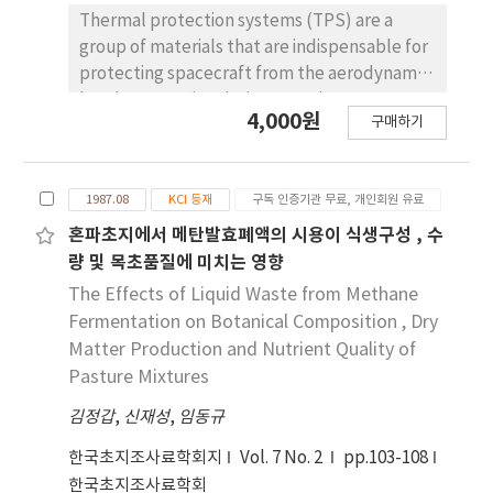
degradation were observed. These results
Thermal protection systems (TPS) are a
demonstrate the potential of these
group of materials that are indispensable for
materials for reusable TPS applications in
protecting spacecraft from the aerodynamic
extreme thermal environments.
heating occurring during entry into an
4,000원
구매하기
atmosphere. Among candidate materials for
TPS, ceramic insulation materials are usually
considered for reusable TPS. In this study,
1987.08
KCI 등재
구독 인증기관 무료, 개인회원 유료
ceramic insulation materials, such as alumina
enhanced thermal barrier (AETB), are
혼파초지에서 메탄발효폐액의 시용이 식생구성 , 수
fabricated via typical ceramic processing
량 및 목초품질에 미치는 영향
from ceramic fiber and additives. Mixtures of
The Effects of Liquid Waste from Methane
silica and alumina fibers are used as raw
Fermentation on Botanical Composition , Dry
materials, with the addition of B4C to bind
Matter Production and Nutrient Quality of
fibers together. Reaction-cured glass is also
Pasture Mixtures
added on top of AETB to induce water-proof
김정갑
functionality or high emissivity. Some issues,
,
신재성
,
임동규
such as the elimination of clumps in the
한국초지조사료학회지
Vol. 7 No. 2
pp.103-108
AETB, and processing difficulties in the
한국초지조사료학회