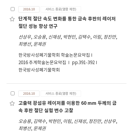
2016.10
서비스 종료(열람 제한)
단계적 절단 속도 변화를 통한 금속 후판의 레이저
절단 성능 향상 연구
선상우
,
오승용
,
신재성
,
박현민
,
김택수
,
이림
,
정진만
,
최병선
,
문제권
한국방사성폐기물학회 학술논문요약집
2016 추계학술논문요약집
pp.391-392
한국방사성폐기물학회
2016.10
서비스 종료(열람 제한)
고출력 광섬유 레이저를 이용한 60 mm 두께의 금
속 후판 절단 실험 변수 고찰
오승용
,
김택수
,
박현민
,
이림
,
신재성
,
정진만
,
선상우
,
최병선
,
문제권