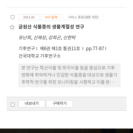
2011.01
KCI 등재
서비스 종료(열람 제한)
금원산 식물종의 생물계절성 연구
유난희
,
신재성
,
강희곤
,
신현탁
기후연구
제6권 제1호 통권11호
pp.77-87
건국대학교 기후연구소
본 연구는 특산식물 및 희귀식물 등을 중심으로 기후
변화에 취약하거나 민감한 식물종을 대상으로 생물기
후학적 연구를 위한 모니터링을 시행하고 이를 분석
함으로서 생물지리학적 장기예측·관리시스템을 확
립하고, 식물의 생육환경 변화를 사전에 예측·관리
함으로써 식물유전자원을 안정적으로 보전할 수 있는
내보내기
구매하기
방안을 목적으로 연구하였다. 지표식물 모니터링 결
과 개화시기의 분석결과 함박꽃나무를 제외한 종들은
3일~2주 정도 늦게 나타난 것으로 조사되었으며 낙화
시기 또한 소나무, 함박꽃나무를 제외한 나머지 종들