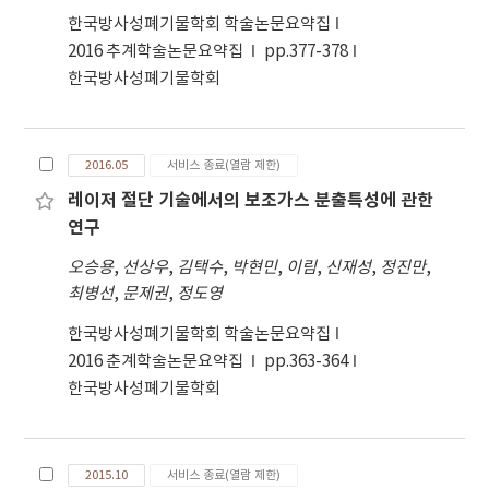
한국방사성폐기물학회 학술논문요약집
2016 추계학술논문요약집
pp.377-378
한국방사성폐기물학회
2016.05
서비스 종료(열람 제한)
레이저 절단 기술에서의 보조가스 분출특성에 관한
연구
오승용
,
선상우
,
김택수
,
박현민
,
이림
,
신재성
,
정진만
,
최병선
,
문제권
,
정도영
한국방사성폐기물학회 학술논문요약집
2016 춘계학술논문요약집
pp.363-364
한국방사성폐기물학회
2015.10
서비스 종료(열람 제한)