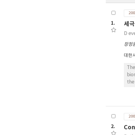
200
1.
세극
D ev
장정
대한
The
bio
the
att
may
thi
ret
200
The
bio
2.
Con
pos