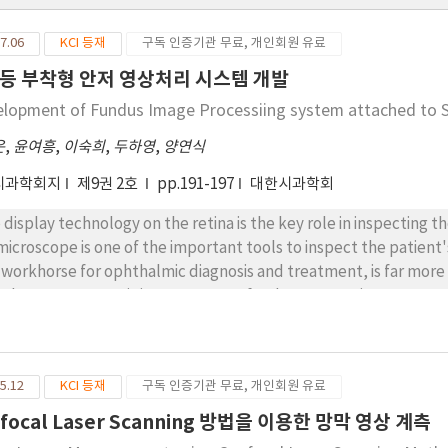
7.06
KCI 등재
구독 인증기관 무료, 개인회원 유료
등 부착형 안저 영상처리 시스템 개발
elopment of Fundus Image Processiing system attached to 
운
,
윤여흥
,
이숙희
,
두하영
,
양연식
시과학회지
제9권 2호
pp.191-197
대한시과학회
 display technology on the retina is the key role in inspecting th
microscope is one of the important tools to inspect the patient'
 workhorse for ophthalmic diagnosis and treatment, is far more
achments to permit image capture for documentation, storage, 
 be, in part, attributable to a narrow field of view and specular 
s paper, we have real time extraction of the feature of retina i
ina images are detected. Based on the edges of the retina imag
5.12
KCI 등재
구독 인증기관 무료, 개인회원 유료
 developed algorithms allowed for highly accurate alignment an
microscopic fundus images to generate a seamless, high quality 
focal Laser Scanning 방법을 이용한 망막 영상 계측
sibility that video image were acquisition and processing algor