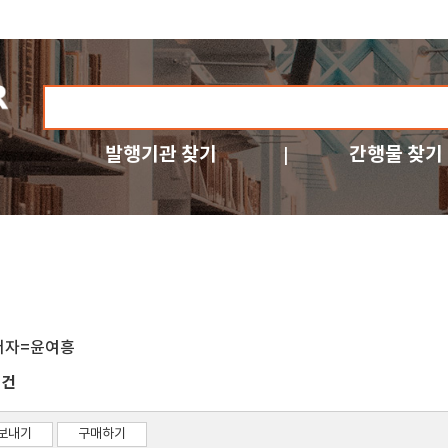
발행기관 찾기
간행물 찾기
저자=윤여흥
건
2
보내기
구매하기