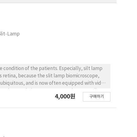
Slit-Lamp
e condition of the patients. Especially, silt lamp
s retina, because the slit lamp biomicroscope,
 ubiquitous, and is now often equipped with video
and transmission. In many cases, image quality
4,000원
구매하기
reflections arising from the cornea and sclera. In
mage portion and then edges of blood vessel in
es, every image is assembled for more wide image.
d blending of partially overlapping slit lamp
and wide field image. Therefore we verified the
ithms for mosaicking and enhancement of slit lamp