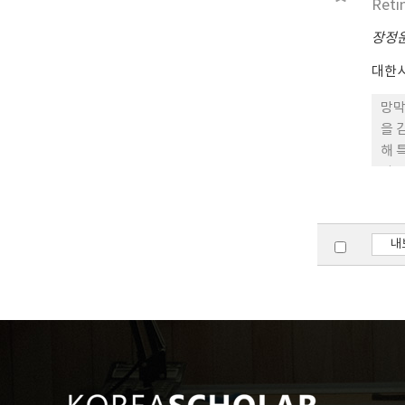
Reti
bio
pho
장정
대한
망막
을 
해 
사를
터 
← 
의 
내