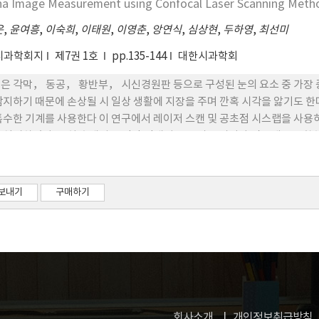
na Image Measurement using Confocal Laser Scanning Meth
microscopic fundus images. The improved quality and wide field 
to-documentation of retina abnormalities.
운
,
윤여흥
,
이숙희
,
이태원
,
이영춘
,
앙연식
,
심상현
,
두하영
,
최선미
시과학회지
제7권 1호
pp.135-144
대한시과학회
은 각막， 동공， 황반부， 시신경원판 등으로 구성된 눈의 요소 중 가장 
감지하기 때문에 손상될 시 일상 생활에 지장을 주며 깐혹 시각을 앓기도 
특수한 기계를 사용한다 이 연구에서 레이저 스캔 및 공초점 시스랩을 사용하
 실시하였다. 특히 슬레지， 광량 감쇄기， 폴리곤 미러와 검류계를 포함하
획득을 위해 광학 bed 에 설치하였다. 스랩 모터， 레이저 파워 및 APD를 통
board와 함께 제공되었다 동시에 망막을 측정하기 위한 소프트혜어를 Op
결과는 망막 측정 시스템의 가능성을 입증하고 있다.
보내기
구매하기
회사소개
개인정보취급방침