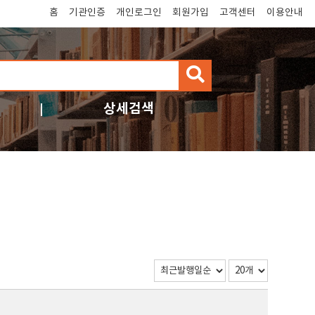
홈
기관인증
개인로그인
회원가입
고객센터
이용안내
검
색
상세검색